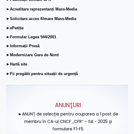
►Acreditare reprezentanți Mass-Media
►Solicitare acces filmare Mass-Media
►ePetiție
►Formular Legea 544/2001
►Informații Presă
►Modernizare Gara de Nord
►Hartă site
►Fii pregătit pentru situații de urgență
ANUNŢURI
►ANUNȚ de selecție pentru ocuparea a 1 post de
membru în CA-ul CNCF „CFR” – SA - 2025 și
formulare F1-F5