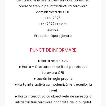
pe care CFR le oferă clienţilor care doresc să
opereze trenuri pe infrastructura feroviară
administrată de CFR.
DRR 2026
DRR 2027 Proiect
ARHIVĂ
Proceduri Operaționale
PUNCT DE INFORMARE
►Harta rețelei CFR
►Harta – Cresterea mobilitatii pe reteaua
feroviara CFR
►Lucrări în regie proprie
►Harta interactivă cu modernizările trecerilor la
nivel
►Harta interactivă cu obiectivele de investiții a
infrastructurii feroviare finanțate de la bugetul