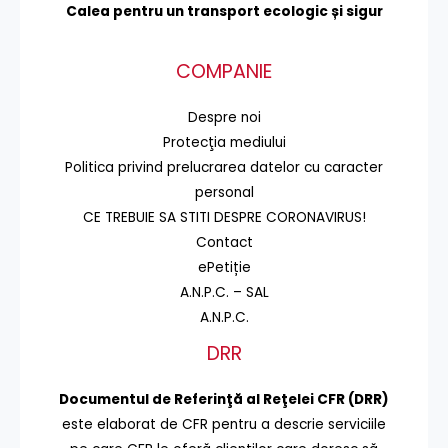
Calea pentru un transport
ecologic și sigur
COMPANIE
Despre noi
Protecţia mediului
Politica privind prelucrarea datelor cu caracter
personal
CE TREBUIE SA STITI DESPRE CORONAVIRUS!
Contact
ePetiție
A.N.P.C. – SAL
A.N.P.C.
DRR
Documentul de Referinţă al Reţelei CFR (DRR)
este elaborat de CFR pentru a descrie serviciile