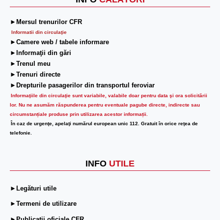
►Mersul trenurilor CFR
Informatii din circulaţie
►Camere web / tabele informare
►Informaţii din gări
►Trenul meu
►Trenuri directe
►Drepturile pasagerilor din transportul feroviar
Informaţiile din circulaţie sunt variabile, valabile doar pentru data şi ora solicitării
lor.
Nu ne asumăm răspunderea pentru eventuale pagube directe, indirecte sau
circumstanțiale produse prin utilizarea acestor informații.
În caz de urgenţe, apelaţi numărul european unic 112. Gratuit în orice reţea de
telefonie.
INFO
UTILE
►Legături utile
►Termeni de utilizare
►Publicații oficiale CFR