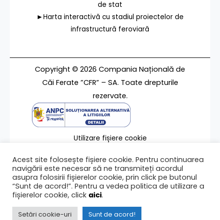
de stat
►Harta interactivă cu stadiul proiectelor de
infrastructură feroviară
Copyright © 2026 Compania Națională de
Căi Ferate ”CFR” – SA. Toate drepturile
rezervate.
Utilizare fișiere cookie
Termeni de utilizare
Acest site folosește fișiere cookie. Pentru continuarea
Contact
navigării este necesar să ne transmiteți acordul
asupra folosirii fișierelor cookie, prin click pe butonul
“Sunt de acord!”. Pentru a vedea politica de utilizare a
fișierelor cookie, click
aici
.
Ultima modificare a paginii 12/07/2019
Setări cookie-uri
Sunt de acord!