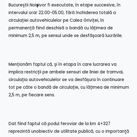
Bucureștii Noi
ș
ivor fi executate, în etape succesive, în
intervalul orar 22.00-05.00, fără închiderea totală a
circulației autovehiculelor pe Calea Griviței, în
permanență fiind deschisă o bandă cu lățimea de
minimum 2,5 m, pe sensul unde se desfășoară lucrările.
Menționăm faptul că, și în etapa în care lucrarea va
implica restricții pe ambele sensuri ale liniei de tramvai,
circulația autovehiculelor se va desfășura în continuare
tot pe câte o bandă de circulație, cu lățimea de minimum
2,5 m, pe fiecare sens.
Dat fiind faptul că podul feroviar de la km 4+327
reprezintă unobiectiv de utilitate publică, cu o importanţă