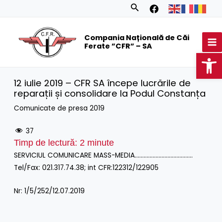
Skip
Search
to
MA
content
Compania Națională de Căi
M
Ferate ”CFR” – SA
Op
12 iulie 2019 – CFR SA începe lucrările de
reparații și consolidare la Podul Constanța
Comunicate de presa 2019
37
Timp de lectură:
2
minute
SERVICIUL COMUNICARE MASS-MEDIA…………………………………
Tel/Fax: 021.317.74.38; int CFR:122312/122905
Nr: 1/5/252/12.07.2019