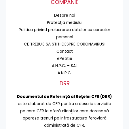
COMPANIE
Despre noi
Protecţia mediului
Politica privind prelucrarea datelor cu caracter
personal
CE TREBUIE SA STITI DESPRE CORONAVIRUS!
Contact
ePetiție
A.N.P.C. – SAL
A.N.P.C.
DRR
Documentul de Referinţă al Reţelei CFR (DRR)
este elaborat de CFR pentru a descrie serviciile
pe care CFR le oferă clienţilor care doresc să
opereze trenuri pe infrastructura feroviară
administrată de CFR.