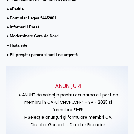
►ePetiție
►Formular Legea 544/2001
►Informații Presă
►Modernizare Gara de Nord
►Hartă site
►Fii pregătit pentru situații de urgență
ANUNŢURI
►ANUNȚ de selecție pentru ocuparea a 1 post de
membru în CA-ul CNCF „CFR” – SA - 2025 și
formulare F1-F5
►Selecție anunțuri și formulare membri CA,
Director General și Director Financiar