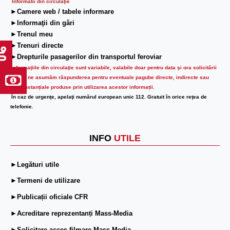
Informatii din circulaţie
►Camere web / tabele informare
►Informaţii din gări
►Trenul meu
►Trenuri directe
►Drepturile pasagerilor din transportul feroviar
Informaţiile din circulaţie sunt variabile, valabile doar pentru data şi ora solicitării
lor.
Nu ne asumăm răspunderea pentru eventuale pagube directe, indirecte sau
circumstanțiale produse prin utilizarea acestor informații.
În caz de urgenţe, apelaţi numărul european unic 112. Gratuit în orice reţea de
telefonie.
INFO
UTILE
►Legături utile
►Termeni de utilizare
►Publicații oficiale CFR
►Acreditare reprezentanți Mass-Media
►Solicitare acces filmare Mass-Media