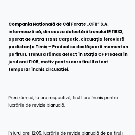
Compania Națională de Căi Ferate „CFR” S.A.
informează că, din cauza defectării trenului IR 11533,
operat de Astra Trans Carpatic, circulația feroviară
pe distanța Timiș – Predeal se desfășoară momentan
pe firul I. Trenul a rămas defect în stația CF Predeal în
jurul orei 11:05, motiv pentru care firul II a fost
temporar închis circulației.
Precizăm că, la ora respectivă, firul I era închis pentru
lucrările de revizie bianuală.
În jurul orei 12:05, lucrările de revizie bianuală de pe firul I