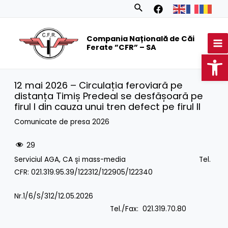
Skip
Search
to
MA
content
Compania Națională de Căi
M
Ferate ”CFR” – SA
Op
12 mai 2026 – Circulația feroviară pe
distanța Timiș Predeal se desfășoară pe
firul I din cauza unui tren defect pe firul II
Comunicate de presa 2026
29
Serviciul AGA, CA și mass-media Tel.
CFR: 021.319.95.39/122312/122905/122340
Nr.1/6/S/312/12.05.2026
Tel./Fax: 021.319.70.80