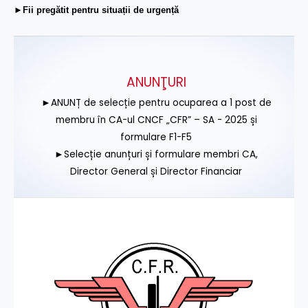
►Fii pregătit pentru situații de urgență
ANUNŢURI
►ANUNȚ de selecție pentru ocuparea a 1 post de
membru în CA-ul CNCF „CFR” – SA - 2025 și
formulare F1-F5
►Selecție anunțuri și formulare membri CA,
Director General și Director Financiar