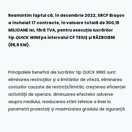
Reamintim faptul că, în decembrie 2022, SRCF Brașov
a încheiat 17 contracte, în valoare totală de 300,15
MILIOANE lei, fără TVA, pentru execuția lucrărilor
tip
QUICK WINS
pe intervalul CF TEIUȘ și RĂZBOIENI
(66,6 KM).
Principalele beneficii ale lucrărilor tip QUICK WINS sunt:
eliminarea restricțiilor și a limitărilor de viteză, eliminarea
costurilor cauzate de restricții/limitări, creșterea eficienței
activității de operare, diminuarea efectelor adverse
asupra mediului, readucerea stării tehnice a liniei la
parametrii proiectați și maximizarea gradului de siguranță.