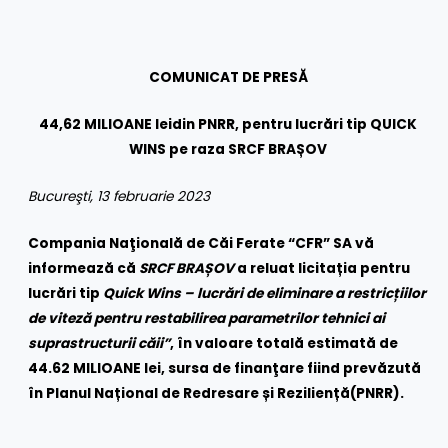
COMUNICAT DE PRESĂ
44,62 MILIOANE lei
din PNRR, pentru lucrări tip
QUICK
WINS pe raza SRCF BRAȘOV
Bucureşti, 13 februarie 2023
Compania Naţională de Căi Ferate “CFR” SA vă
informează că
SRCF BRAȘOV
a reluat licitația pentru
lucrări
tip
Quick Wins – lucrări de eliminare a restricțiilor
de viteză pentru restabilirea parametrilor tehnici ai
suprastructurii căii”
, în valoare totală estimată de
44.62 MILIOANE lei, sursa de finanţare fiind
prevăzută
în Planul Național de Redresare și Reziliență
(PNRR)
.