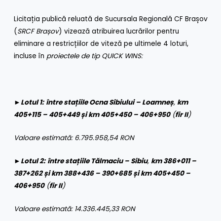
Licitația publică reluată de Sucursala Regională CF Brașov
(
SRCF Brașov
) vizează atribuirea lucrărilor pentru
eliminare a restricțiilor de viteză pe ultimele 4 loturi,
incluse în
proiectele de tip
QUICK WINS:
►
Lotul 1:
între stațiile
Ocna Sibiului – Loamneș
,
km
405+115 – 405+449 și km 405+450 – 406+950
(
fir II
)
Valoare estimată: 6.795.958,54 RON
►
Lotul 2:
între stațiile Tălmaciu – Sibiu
,
km 386+011 –
387+262 și km 388+436 – 390+685 și km 405+450 –
406+950
(
fir II
)
Valoare estimată: 14.336.445,33 RON