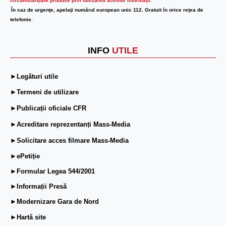
circumstanțiale produse prin utilizarea acestor informații.
În caz de urgenţe, apelaţi numărul european unic 112. Gratuit în orice reţea de
telefonie.
INFO
UTILE
►Legături utile
►Termeni de utilizare
►Publicații oficiale CFR
►Acreditare reprezentanți Mass-Media
►Solicitare acces filmare Mass-Media
►ePetiție
►Formular Legea 544/2001
►Informații Presă
►Modernizare Gara de Nord
►Hartă site