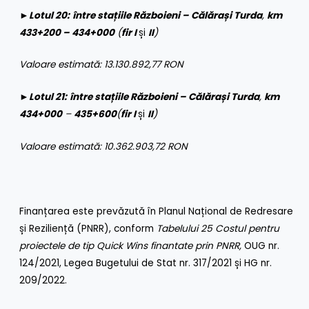
►
Lotul 20:
între stațiile
Războieni – Călărași Turda
,
km
433+200 – 434+000
(
fir I
și
II
)
Valoare estimată: 13.130.892,77 RON
►
Lotul 21:
între stațiile
Războieni – Călărași Turda
,
km
434+000
–
435+600
(
fir I
și
II
)
Valoare estimată: 10.362.903,72 RON
Finanțarea este prevăzută în Planul Național de Redresare
și Reziliență (PNRR), conform
Tabelului 25 Costul pentru
proiectele de tip Quick Wins finantate
prin PNRR,
OUG nr.
124/2021, Legea Bugetului de Stat nr. 317/2021 și HG nr.
209/2022.