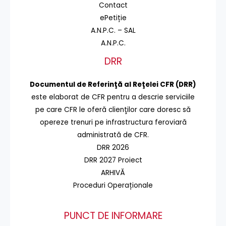
Contact
ePetiție
A.N.P.C. – SAL
A.N.P.C.
DRR
Documentul de Referinţă al Reţelei CFR (DRR)
este elaborat de CFR pentru a descrie serviciile
pe care CFR le oferă clienţilor care doresc să
opereze trenuri pe infrastructura feroviară
administrată de CFR.
DRR 2026
DRR 2027 Proiect
ARHIVĂ
Proceduri Operaționale
PUNCT DE INFORMARE