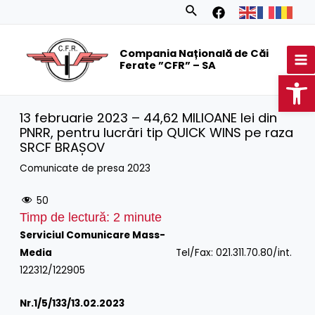
Skip
Search
to
MA
content
Compania Națională de Căi
M
Ferate ”CFR” – SA
Op
13 februarie 2023 – 44,62 MILIOANE lei din
PNRR, pentru lucrări tip QUICK WINS pe raza
SRCF BRAȘOV
Comunicate de presa 2023
50
Timp de lectură:
2
minute
Serviciul Comunicare Mass-
Media
Tel/Fax: 021.311.70.80/int.
122312/122905
Nr.1/
5/133/13.02.2023