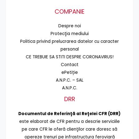
COMPANIE
Despre noi
Protecţia mediului
Politica privind prelucrarea datelor cu caracter
personal
CE TREBUIE SA STITI DESPRE CORONAVIRUS!
Contact
ePetiție
A.N.P.C. – SAL
A.N.P.C.
DRR
Documentul de Referinţă al Reţelei CFR (DRR)
este elaborat de CFR pentru a descrie serviciile
pe care CFR le oferă clienţilor care doresc să
opereze trenuri pe infrastructura feroviară