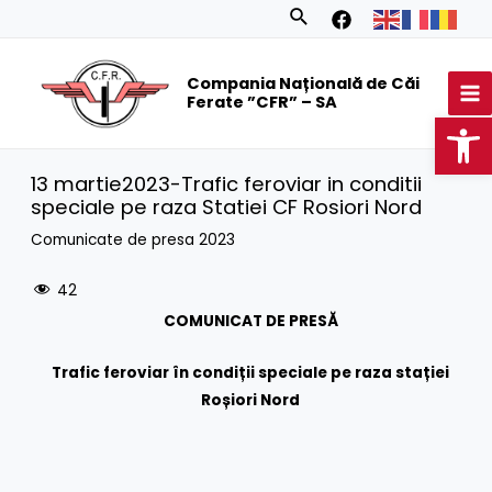
Skip
Search
to
MA
content
Compania Națională de Căi
M
Ferate ”CFR” – SA
Op
13 martie2023-Trafic feroviar in conditii
speciale pe raza Statiei CF Rosiori Nord
Comunicate de presa 2023
42
COMUNICAT DE PRESĂ
Trafic feroviar în condiții speciale pe raza stației
Roșiori Nord