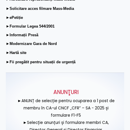
►Solicitare acces filmare Mass-Media
►ePetiție
►Formular Legea 544/2001
►Informații Presă
►Modernizare Gara de Nord
►Hartă site
►Fii pregătit pentru situații de urgență
ANUNŢURI
►ANUNȚ de selecție pentru ocuparea a 1 post de
membru în CA-ul CNCF „CFR” – SA - 2025 și
formulare F1-F5
►Selecție anunțuri și formulare membri CA,
Director General și Director Financiar