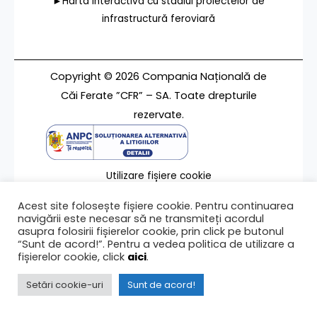
►Harta interactivă cu stadiul proiectelor de
infrastructură feroviară
Copyright © 2026 Compania Națională de
Căi Ferate ”CFR” – SA. Toate drepturile
rezervate.
Utilizare fișiere cookie
Termeni de utilizare
Acest site folosește fișiere cookie. Pentru continuarea
Contact
navigării este necesar să ne transmiteți acordul
asupra folosirii fișierelor cookie, prin click pe butonul
“Sunt de acord!”. Pentru a vedea politica de utilizare a
fișierelor cookie, click
aici
.
Ultima modificare a paginii 10/04/2023
Setări cookie-uri
Sunt de acord!