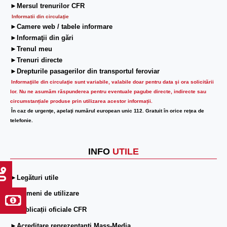
►Mersul trenurilor CFR
Informatii din circulaţie
►Camere web / tabele informare
►Informaţii din gări
►Trenul meu
►Trenuri directe
►Drepturile pasagerilor din transportul feroviar
Informaţiile din circulaţie sunt variabile, valabile doar pentru data şi ora solicitării
lor.
Nu ne asumăm răspunderea pentru eventuale pagube directe, indirecte sau
circumstanțiale produse prin utilizarea acestor informații.
În caz de urgenţe, apelaţi numărul european unic 112. Gratuit în orice reţea de
telefonie.
INFO
UTILE
►Legături utile
►Termeni de utilizare
►Publicații oficiale CFR
►Acreditare reprezentanți Mass-Media