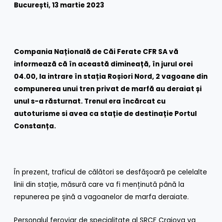
București, 13 martie 2023
Compania Națională de Căi Ferate CFR SA vă
informează că în această dimineață, în jurul orei
04.00, la intrare în stația Roșiori Nord, 2 vagoane din
compunerea unui tren privat de marfă au deraiat și
unul s-a răsturnat. Trenul era încărcat cu
autoturisme si avea ca stație de destinație Portul
Constanța.
În prezent, traficul de călători se desfășoară pe celelalte
linii din stație, măsură care va fi menținută până la
repunerea pe șină a vagoanelor de marfa deraiate.
Personalul feroviar de specialitate al SRCF Craiova va