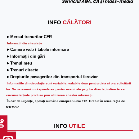
Serviciul AGA, CA și mass-media
INFO
CĂLĂTORI
►Mersul trenurilor CFR
Informatii din circulaţie
►Camere web / tabele informare
►Informaţii din gări
►Trenul meu
►Trenuri directe
►Drepturile pasagerilor din transportul feroviar
Informaţiile din circulaţie sunt variabile, valabile doar pentru data şi ora solicitării
lor.
Nu ne asumăm răspunderea pentru eventuale pagube directe, indirecte sau
circumstanțiale produse prin utilizarea acestor informații.
În caz de urgenţe, apelaţi numărul european unic 112. Gratuit în orice reţea de
telefonie.
INFO
UTILE