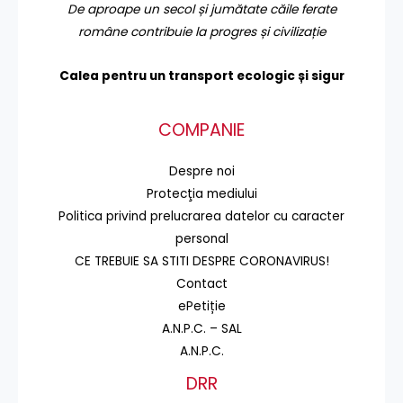
De aproape un secol și jumătate căile ferate
române contribuie la progres și civilizație
Calea pentru un transport
ecologic și sigur
COMPANIE
Despre noi
Protecţia mediului
Politica privind prelucrarea datelor cu caracter
personal
CE TREBUIE SA STITI DESPRE CORONAVIRUS!
Contact
ePetiție
A.N.P.C. – SAL
A.N.P.C.
DRR