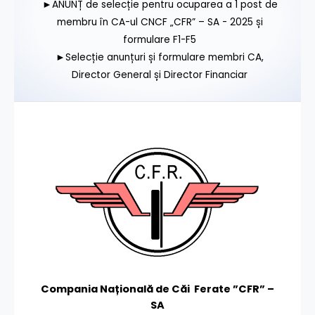
►ANUNȚ de selecție pentru ocuparea a 1 post de
membru în CA-ul CNCF „CFR” – SA - 2025 și
formulare F1-F5
►Selecție anunțuri și formulare membri CA,
Director General și Director Financiar
Compania Națională de Căi Ferate ”CFR” –
SA