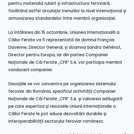
pentru materialul rulant și infrastructura feroviară,
facilitând astfel circulația trenurilor la nivel internațional și
armonizarea standardelor între membrii organizației.
La întâlnirea din 15 octombrie, Uniunea Internațională a
Căilor Ferate va fi reprezentată de domnul François
Davenne, Director General, și doamna Sandra Géhénot,
Director pentru Europa, iar din partea Companiei
Naționale de Căi Ferate „CFR” S.A. vor participa membrii
conducerii companiei.
Discuțiile se vor concentra pe organizarea sistemului
feroviar din România, specificul activității Companiei
Naționale de Căi Ferate „CFR” S.A. și valoarea adăugată
pe care expertiza și resursele Uniunii Internaționale a
Căilor Ferate le pot aduce dezvoltării durabile și
interoperabilității sectorului feroviar românesc.