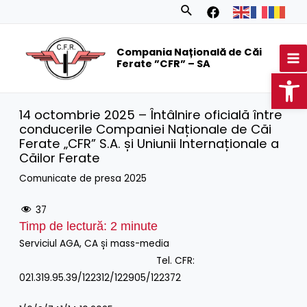
Skip
Search
to
MA
content
Compania Națională de Căi
M
Ferate ”CFR” – SA
Op
14 octombrie 2025 – Întâlnire oficială între
conducerile Companiei Naționale de Căi
Ferate „CFR” S.A. și Uniunii Internaționale a
Căilor Ferate
Comunicate de presa 2025
37
Timp de lectură:
2
minute
Serviciul AGA, CA și mass-media
Tel. CFR:
021.319.95.39/122312/122905/122372