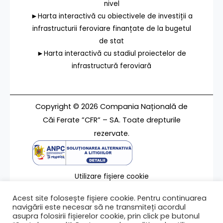
nivel
►Harta interactivă cu obiectivele de investiții a
infrastructurii feroviare finanțate de la bugetul
de stat
►Harta interactivă cu stadiul proiectelor de
infrastructură feroviară
Copyright © 2026 Compania Națională de
Căi Ferate ”CFR” – SA. Toate drepturile
rezervate.
Utilizare fișiere cookie
Termeni de utilizare
Acest site folosește fișiere cookie. Pentru continuarea
Contact
navigării este necesar să ne transmiteți acordul
asupra folosirii fișierelor cookie, prin click pe butonul