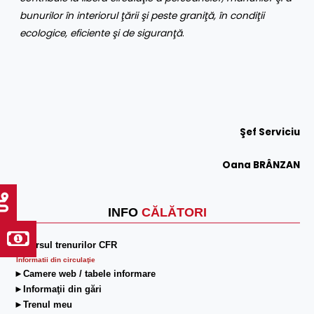
bunurilor în interiorul ţării şi peste graniţă, în condiţii
ecologice, eficiente şi de siguranţă
.
Şef Serviciu
Oana BRÂNZAN
INFO
CĂLĂTORI
►Mersul trenurilor CFR
Informatii din circulaţie
►Camere web / tabele informare
►Informaţii din gări
►Trenul meu