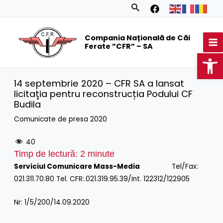
Skip
Search
to
MA
content
Compania Națională de Căi
M
Ferate ”CFR” – SA
Op
14 septembrie 2020 – CFR SA a lansat
licitaţia pentru reconstrucția Podului CF
Budila
Comunicate de presa 2020
40
Timp de lectură:
2
minute
Serviciul Comunicare Mass-Media
Tel/Fax:
021.311.70.80 Tel. CFR:.021.319.95.39/int. 122312/122905
Nr: 1/5/200/14.09.2020