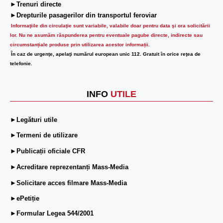
►Trenuri directe
►Drepturile pasagerilor din transportul feroviar
Informaţiile din circulaţie sunt variabile, valabile doar pentru data şi ora solicitării
lor.
Nu ne asumăm răspunderea pentru eventuale pagube directe, indirecte sau
circumstanțiale produse prin utilizarea acestor informații.
În caz de urgenţe, apelaţi numărul european unic 112. Gratuit în orice reţea de
telefonie.
INFO
UTILE
►Legături utile
►Termeni de utilizare
►Publicații oficiale CFR
►Acreditare reprezentanți Mass-Media
►Solicitare acces filmare Mass-Media
►ePetiție
►Formular Legea 544/2001