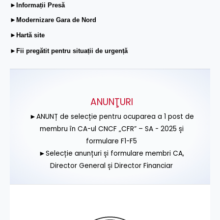
►Informații Presă
►Modernizare Gara de Nord
►Hartă site
►Fii pregătit pentru situații de urgență
ANUNŢURI
►ANUNȚ de selecție pentru ocuparea a 1 post de
membru în CA-ul CNCF „CFR” – SA - 2025 și
formulare F1-F5
►Selecție anunțuri și formulare membri CA,
Director General și Director Financiar