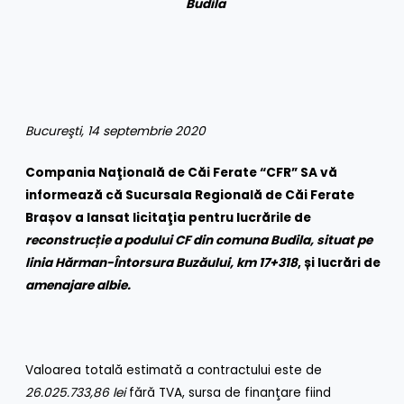
Budila
Bucureşti, 14 septembrie 2020
Compania Naţională de Căi Ferate “CFR” SA vă
informează că Sucursala Regională de Căi Ferate
Brașov
a lansat licitaţia pentru lucrările de
reconstrucție a podului CF din comuna Budila, situat pe
linia Hărman-Întorsura Buzăului, km 17+318
, și lucrări de
amenajare albie
.
Valoarea totală estimată a contractului este de
26.025.733,86 lei
fără TVA, sursa de finanţare fiind