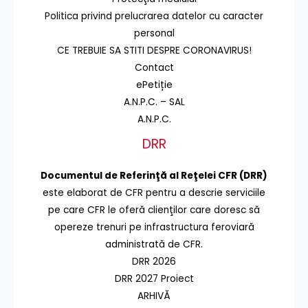
Politica privind prelucrarea datelor cu caracter
personal
CE TREBUIE SA STITI DESPRE CORONAVIRUS!
Contact
ePetiție
A.N.P.C. – SAL
A.N.P.C.
DRR
Documentul de Referinţă al Reţelei CFR (DRR)
este elaborat de CFR pentru a descrie serviciile
pe care CFR le oferă clienţilor care doresc să
opereze trenuri pe infrastructura feroviară
administrată de CFR.
DRR 2026
DRR 2027 Proiect
ARHIVĂ