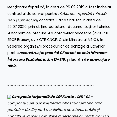
Menţionăm faptul că, în data de 26.09.2019 a fost încheiat
contractul de servicii pentru
elaborare e
xpertiză tehnică,
DALI și proiectare
, contractul fiind finalizat ȋn data de
29.07.2020, prin obţinerea tuturor documentaţiilor tehnice
ṣi economice, precum ṣi a aprobǎrilor necesare (aviz CTE
SRCF Braṣov, aviz CTE CNCF, Ordin Ministru al MTIC), ȋn
vederea organizǎrii procedurilor de achiziţie a lucrǎrilor
pentru
reconstrucția podului CF situat pe linia Hărman-
Întorsura Buzăului, la km 17+318
, și lucrări de
amenajare
albie
.
……………………………………………………………………………………………………………………
…………………………………………………………………………………………………
Compania Naţională de Căi Ferate „CFR” SA
–
companie care administrează infrastructura feroviară
publică – desfăşoară o activitate de interes public şi
contribuie la libera circulaţie a persoanelor, mărfurilor şi a