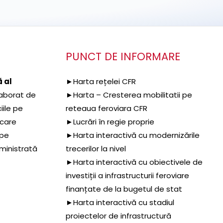
PUNCT DE INFORMARE
 al
►Harta rețelei CFR
aborat de
►Harta – Cresterea mobilitatii pe
iile pe
reteaua feroviara CFR
 care
►Lucrări în regie proprie
 pe
►Harta interactivă cu modernizările
dministrată
trecerilor la nivel
►Harta interactivă cu obiectivele de
investiții a infrastructurii feroviare
finanțate de la bugetul de stat
►Harta interactivă cu stadiul
proiectelor de infrastructură