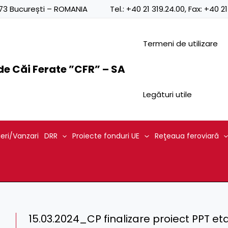
0873 București – ROMANIA
Tel.:
+40 21 319.24.00
, Fax:
+40 21
Termeni de utilizare
e Căi Ferate ”CFR” – SA
Legături utile
ieri/Vanzari
DRR
Proiecte fonduri UE
Reţeaua feroviară
15.03.2024_CP finalizare proiect PPT et