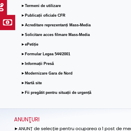
►Termeni de utilizare
►Publicații oficiale CFR
►Acreditare reprezentanți Mass-Media
►Solicitare acces filmare Mass-Media
►ePetiție
►Formular Legea 544/2001
►Informații Presă
►Modernizare Gara de Nord
►Hartă site
►Fii pregătit pentru situații de urgență
ANUNŢURI
►ANUNȚ de selecție pentru ocuparea a 1 post de memb