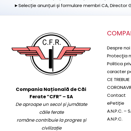
►Selecție anunțuri și formulare membri CA, Director Ge
COMPA
Despre noi
Protecţia 
Politica pr
caracter p
CE TREBUIE 
CORONAVI
Compania Națională de Căi
Contact
Ferate ”CFR” – SA
ePetiție
De aproape un secol și jumătate
A.N.P.C. – 
căile ferate
A.N.P.C.
române contribuie la progres și
civilizație