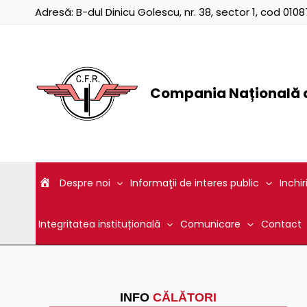
Skip
Adresă:
B-dul Dinicu Golescu, nr. 38, sector 1, cod 01
to
content
Compania Națională d
Despre noi
Informaţii de interes public
Inchir
Integritatea instituțională
Comunicare
Contact
INFO
CĂLĂTORI