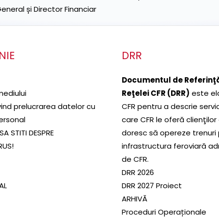
neral și Director Financiar
NIE
DRR
Documentul de Referinţă
mediului
Reţelei CFR (DRR)
este el
ivind prelucrarea datelor cu
CFR pentru a descrie servic
ersonal
care CFR le oferă clienţilor
SA STITI DESPRE
doresc să opereze trenuri
RUS!
infrastructura feroviară a
de CFR.
DRR 2026
SAL
DRR 2027 Proiect
ARHIVĂ
Proceduri Operaționale