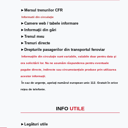
►Mersul trenurilor CFR
Informatii din circulaţie
►Camere web / tabele informare
►Informaţii din gări
►Trenul meu
►Trenuri directe
►Drepturile pasagerilor din transportul feroviar
Informaţiile din circulaţie sunt variabile, valabile doar pentru data şi
ora solicitării lor.
Nu ne asumăm răspunderea pentru eventuale
pagube directe, indirecte sau circumstanțiale produse prin utilizarea
acestor informații.
În caz de urgenţe, apelaţi numărul european unic 112. Gratuit în orice
reţea de telefonie.
INFO
UTILE
►Legături utile