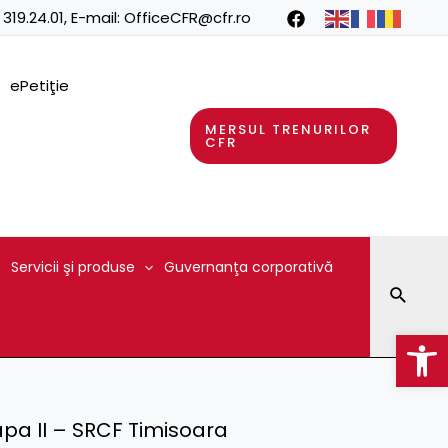
 319.24.01
, E-mail:
OfficeCFR@cfr.ro
ePetiţie
MERSUL TRENURILOR
CFR
Servicii şi produse
Guvernanţa corporativă
Searc
Op
apa II – SRCF Timisoara