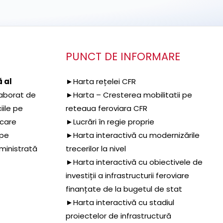
PUNCT DE INFORMARE
 al
►Harta rețelei CFR
aborat de
►Harta – Cresterea mobilitatii pe
iile pe
reteaua feroviara CFR
 care
►Lucrări în regie proprie
 pe
►Harta interactivă cu modernizările
dministrată
trecerilor la nivel
►Harta interactivă cu obiectivele de
investiții a infrastructurii feroviare
finanțate de la bugetul de stat
►Harta interactivă cu stadiul
proiectelor de infrastructură