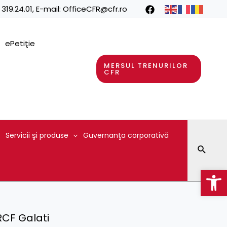
 319.24.01
, E-mail:
OfficeCFR@cfr.ro
ePetiţie
MERSUL TRENURILOR
CFR
Servicii şi produse
Guvernanţa corporativă
Searc
Op
RCF Galati