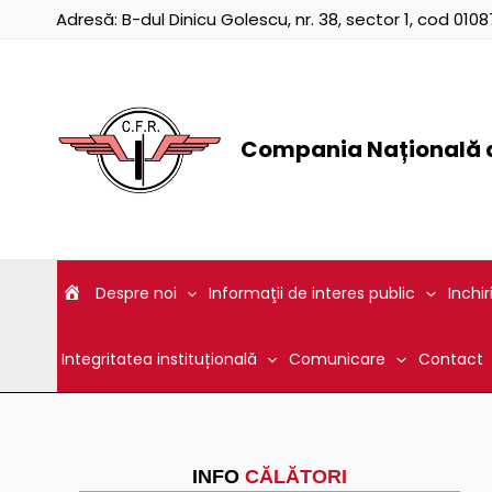
Skip
Adresă:
B-dul Dinicu Golescu, nr. 38, sector 1, cod 01
to
content
Compania Națională d
Despre noi
Informaţii de interes public
Inchir
Integritatea instituțională
Comunicare
Contact
INFO
CĂLĂTORI