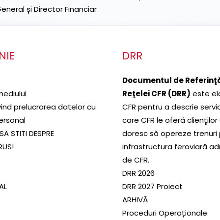
neral și Director Financiar
NIE
DRR
Documentul de Referinţă
mediului
Reţelei CFR (DRR)
este el
ivind prelucrarea datelor cu
CFR pentru a descrie servic
ersonal
care CFR le oferă clienţilor
SA STITI DESPRE
doresc să opereze trenuri
RUS!
infrastructura feroviară a
de CFR.
DRR 2026
SAL
DRR 2027 Proiect
ARHIVĂ
Proceduri Operaționale