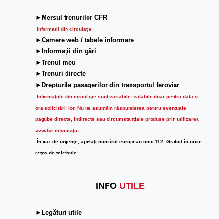
►Mersul trenurilor CFR
Informatii din circulaţie
►Camere web / tabele informare
►Informaţii din gări
►Trenul meu
►Trenuri directe
►Drepturile pasagerilor din transportul feroviar
Informaţiile din circulaţie sunt variabile, valabile doar pentru data şi
ora solicitării lor.
Nu ne asumăm răspunderea pentru eventuale
pagube directe, indirecte sau circumstanțiale produse prin utilizarea
acestor informații.
În caz de urgenţe, apelaţi numărul european unic 112. Gratuit în orice
reţea de telefonie.
INFO
UTILE
►Legături utile