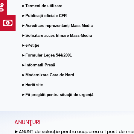
►Termeni de utilizare
►Publicații oficiale CFR
►Acreditare reprezentanți Mass-Media
►Solicitare acces filmare Mass-Media
►ePetiție
►Formular Legea 544/2001
►Informații Presă
►Modernizare Gara de Nord
►Hartă site
►Fii pregătit pentru situații de urgență
ANUNŢURI
►ANUNȚ de selecție pentru ocuparea a 1 post de memb