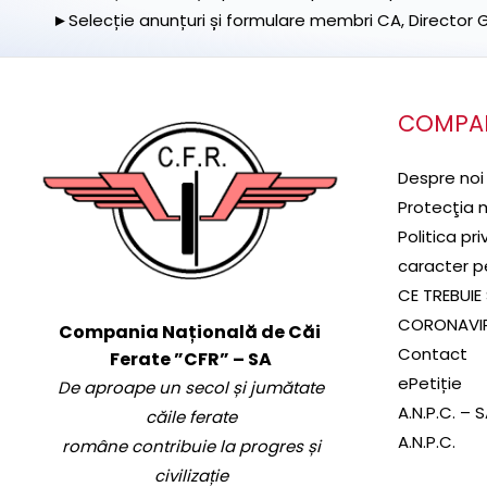
►Selecție anunțuri și formulare membri CA, Director Ge
COMPA
Despre noi
Protecţia 
Politica pr
caracter p
CE TREBUIE 
CORONAVI
Compania Națională de Căi
Contact
Ferate ”CFR” – SA
ePetiție
De aproape un secol și jumătate
A.N.P.C. – 
căile ferate
A.N.P.C.
române contribuie la progres și
civilizație