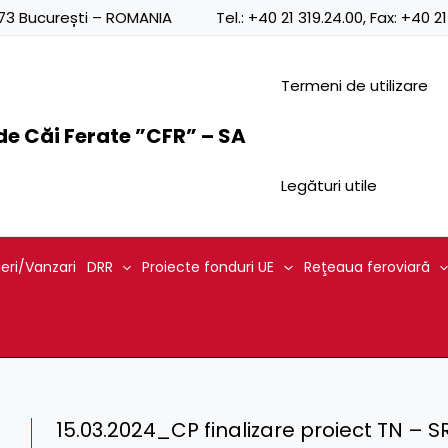
0873 București – ROMANIA
Tel.:
+40 21 319.24.00
, Fax:
+40 21
Termeni de utilizare
e Căi Ferate ”CFR” – SA
Legături utile
ieri/Vanzari
DRR
Proiecte fonduri UE
Reţeaua feroviară
15.03.2024_CP finalizare proiect TN – S