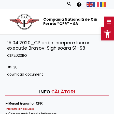
Skip
Search
to
MA
content
Compania Națională de Căi
M
Ferate ”CFR” – SA
Op
15.04.2020_CP ordin incepere lucrari
executie Brasov-Sighisoara S1+S3
CEF2020RO
36
download document
INFO
CĂLĂTORI
►Mersul trenurilor CFR
Informatii din circulaţie