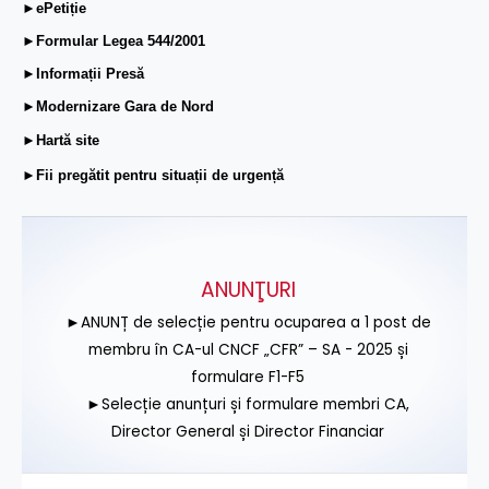
►ePetiție
►Formular Legea 544/2001
►Informații Presă
►Modernizare Gara de Nord
►Hartă site
►Fii pregătit pentru situații de urgență
ANUNŢURI
►ANUNȚ de selecție pentru ocuparea a 1 post de
membru în CA-ul CNCF „CFR” – SA - 2025 și
formulare F1-F5
►Selecție anunțuri și formulare membri CA,
Director General și Director Financiar