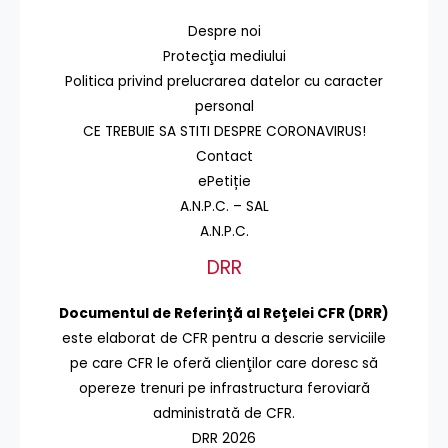
Despre noi
Protecţia mediului
Politica privind prelucrarea datelor cu caracter
personal
CE TREBUIE SA STITI DESPRE CORONAVIRUS!
Contact
ePetiție
A.N.P.C. – SAL
A.N.P.C.
DRR
Documentul de Referinţă al Reţelei CFR (DRR)
este elaborat de CFR pentru a descrie serviciile
pe care CFR le oferă clienţilor care doresc să
opereze trenuri pe infrastructura feroviară
administrată de CFR.
DRR 2026