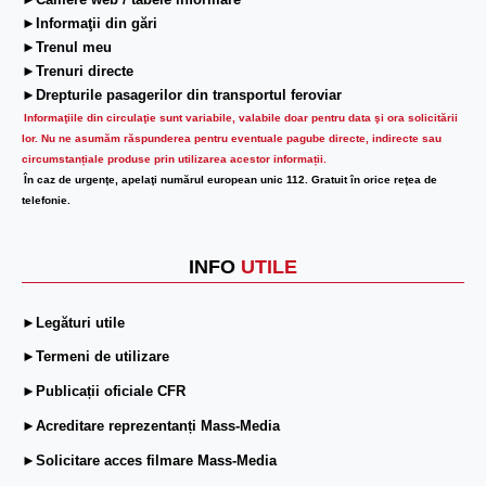
►Camere web / tabele informare
►Informaţii din gări
►Trenul meu
►Trenuri directe
►Drepturile pasagerilor din transportul feroviar
Informaţiile din circulaţie sunt variabile, valabile doar pentru data şi ora solicitării
lor.
Nu ne asumăm răspunderea pentru eventuale pagube directe, indirecte sau
circumstanțiale produse prin utilizarea acestor informații.
În caz de urgenţe, apelaţi numărul european unic 112. Gratuit în orice reţea de
telefonie.
INFO
UTILE
►Legături utile
►Termeni de utilizare
►Publicații oficiale CFR
►Acreditare reprezentanți Mass-Media
►Solicitare acces filmare Mass-Media