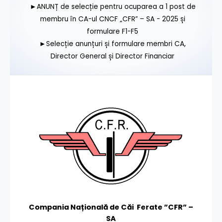
►ANUNȚ de selecție pentru ocuparea a 1 post de
membru în CA-ul CNCF „CFR” – SA - 2025 și
formulare F1-F5
►Selecție anunțuri și formulare membri CA,
Director General și Director Financiar
Compania Națională de Căi Ferate ”CFR” –
SA