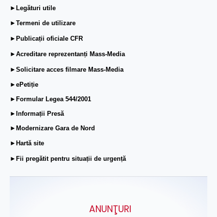
►Legături utile
►Termeni de utilizare
►Publicații oficiale CFR
►Acreditare reprezentanți Mass-Media
►Solicitare acces filmare Mass-Media
►ePetiție
►Formular Legea 544/2001
►Informații Presă
►Modernizare Gara de Nord
►Hartă site
►Fii pregătit pentru situații de urgență
ANUNŢURI