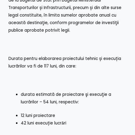
de la Bugetul de Stat prin bugetul Ministerului
Transporturilor și Infrastructurii, precum și din alte surse
legal constituite, în limita sumelor aprobate anual cu
această destinaţie, conform programelor de investiţii
publice aprobate potrivit legii.
Durata pentru elaborarea proiectului tehnic și execuția
lucrărilor va fi de 117 luni, din care:
durata estimată de proiectare şi execuţie a
lucrărilor – 54 luni, respectiv:
12 luni proiectare
42 luni execuție lucrӑri