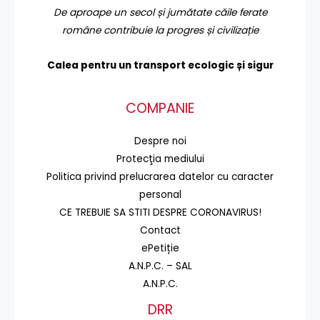
De aproape un secol și jumătate căile ferate
române contribuie la progres și civilizație
Calea pentru un transport
ecologic și sigur
COMPANIE
Despre noi
Protecţia mediului
Politica privind prelucrarea datelor cu caracter
personal
CE TREBUIE SA STITI DESPRE CORONAVIRUS!
Contact
ePetiție
A.N.P.C. – SAL
A.N.P.C.
DRR