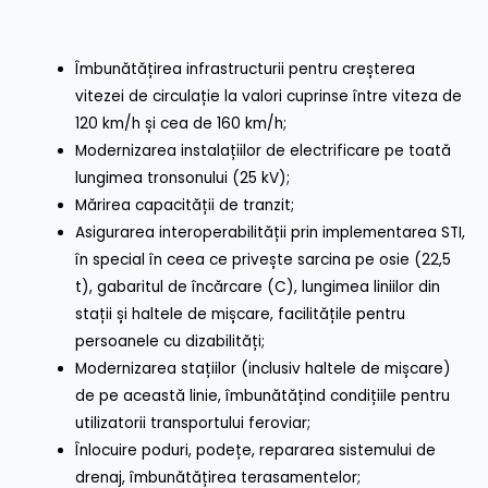
Îmbunătățirea infrastructurii pentru creșterea
vitezei de circulație la valori cuprinse între viteza de
120 km/h și cea de 160 km/h;
Modernizarea instalațiilor de electrificare pe toată
lungimea tronsonului (25 kV);
Mărirea capacității de tranzit;
Asigurarea interoperabilității prin implementarea STI,
în special în ceea ce privește sarcina pe osie (22,5
t), gabaritul de încărcare (C), lungimea liniilor din
stații și haltele de mișcare, facilitățile pentru
persoanele cu dizabilități;
Modernizarea stațiilor (inclusiv haltele de mișcare)
de pe această linie, îmbunătățind condițiile pentru
utilizatorii transportului feroviar;
Înlocuire poduri, podețe, repararea sistemului de
drenaj, îmbunătățirea terasamentelor;