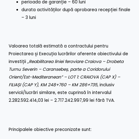
perioada de garanție – 60 luni
durata activităților după aprobarea recepției finale
– 3 luni
Valoarea totală estimată a contractului pentru
Proiectarea și Execuția lucrărilor aferente obiectivului de
investiții
„Reabilitarea liniei feroviare Craiova – Drobeta
Turnu Severin – Caransebeș, parte a Coridorului
Orient/Est-Mediteranean” – LOT 1: CRAIOVA (CAP X) –
FILIAȘI (CAP Y), KM 248+760 – KM 286+735
, inclusiv
servicii/lucrări similare, este cuprinsă în intervalul
2.282.592.414,03 lei – 2.717.242.997,99 lei fără TVA.
Principalele obiective preconizate sunt: