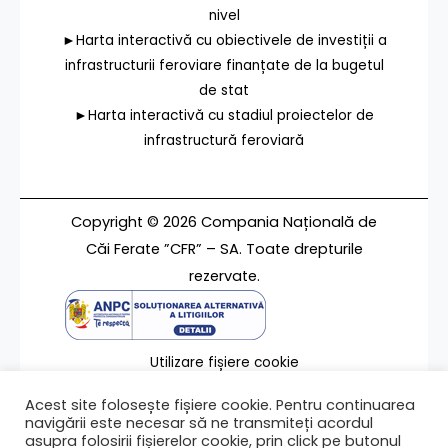
nivel
►Harta interactivă cu obiectivele de investiții a
infrastructurii feroviare finanțate de la bugetul
de stat
►Harta interactivă cu stadiul proiectelor de
infrastructură feroviară
Copyright © 2026 Compania Națională de
Căi Ferate ”CFR” – SA. Toate drepturile
rezervate.
Utilizare fișiere cookie
Termeni de utilizare
Acest site folosește fișiere cookie. Pentru continuarea
Contact
navigării este necesar să ne transmiteți acordul
asupra folosirii fișierelor cookie, prin click pe butonul