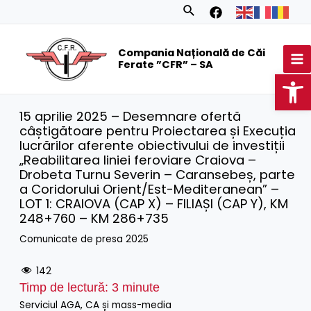
Skip
Search
to
MA
content
Compania Națională de Căi
M
Ferate ”CFR” – SA
Op
15 aprilie 2025 – Desemnare ofertă
câștigătoare pentru Proiectarea și Execuția
lucrărilor aferente obiectivului de investiții
„Reabilitarea liniei feroviare Craiova –
Drobeta Turnu Severin – Caransebeș, parte
a Coridorului Orient/Est-Mediteranean” –
LOT 1: CRAIOVA (CAP X) – FILIAȘI (CAP Y), KM
248+760 – KM 286+735
Comunicate de presa 2025
142
Timp de lectură:
3
minute
Serviciul AGA, CA și mass-media