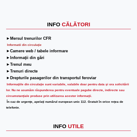
INFO
CĂLĂTORI
►Mersul trenurilor CFR
Informatii din circulaţie
►Camere web / tabele informare
►Informaţii din gări
►Trenul meu
►Trenuri directe
►Drepturile pasagerilor din transportul feroviar
Informaţiile din circulaţie sunt variabile, valabile doar pentru data şi ora solicitării
lor.
Nu ne asumăm răspunderea pentru eventuale pagube directe, indirecte sau
circumstanțiale produse prin utilizarea acestor informații.
În caz de urgenţe, apelaţi numărul european unic 112. Gratuit în orice reţea de
telefonie.
INFO
UTILE