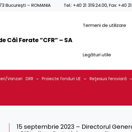
0873 București – ROMANIA
Tel.:
+40 21 319.24.00
, Fax:
+40 21
Termeni de utilizare
e Căi Ferate ”CFR” – SA
Legături utile
ieri/Vanzari
DRR
Proiecte fonduri UE
Reţeaua feroviară
15 septembrie 2023 – Directorul Genera