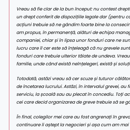
Vreau să fie clar de la bun început: nu contest drept
un drept conferit de dispozițiile legale dar (pentru 
acțiuni trebuie să ne gândim foarte bine la conseci
am propus, în permanență, alături de echipa manage
companiei, chiar și în lipsa unor fonduri care ne sun
lucru care îl cer este să înțeleagă că nu grevele sunt
fonduri care trebuie ulterior tăiate de undeva. Vrea
familie, unde când există neînțelegeri, există și solu
Totodată, astăzi vreau să cer scuze și tuturor călător
de încetarea lucrului. Astăzi, în intervalul grevei, a
serviciu, la școală sau au plecat în concediu. Toți ac
cei care decid organizarea de greve trebuie să se gâ
În final, colegilor mei care au fost angrenați în gre
continuare îi aștept la negocieri și așa cum am mai 