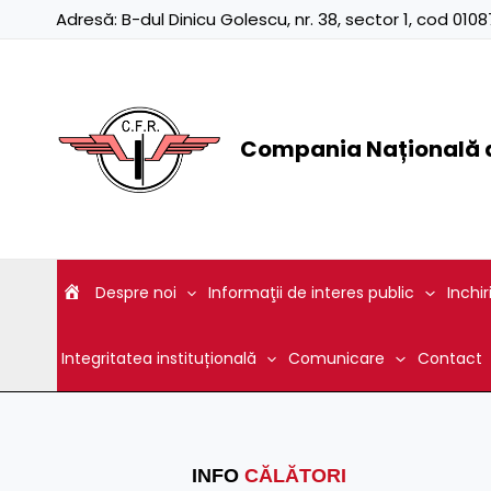
Skip
Adresă:
B-dul Dinicu Golescu, nr. 38, sector 1, cod 01
to
content
Compania Națională d
Despre noi
Informaţii de interes public
Inchir
Integritatea instituțională
Comunicare
Contact
INFO
CĂLĂTORI