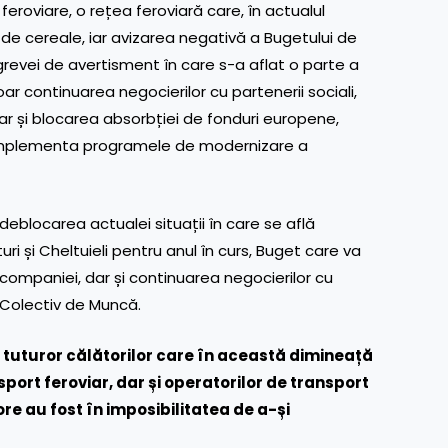
 feroviare, o rețea feroviară care, în actualul
 de cereale, iar avizarea negativă a Bugetului de
 grevei de avertisment în care s-a aflat o parte a
ar continuarea negocierilor cu partenerii sociali,
r și blocarea absorbției de fonduri europene,
implementa programele de modernizare a
deblocarea actualei situații în care se află
 și Cheltuieli pentru anul în curs, Buget care va
 companiei, dar și continuarea negocierilor cu
 Colectiv de Muncă.
tuturor călătorilor care în această dimineață
sport feroviar, dar și operatorilor de transport
ore au fost în imposibilitatea de a-și