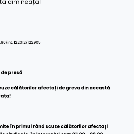
stă dimineața!
0.80/int. 122312/122905
 de presă
cuze călătorilor afectați de greva din această
eața!
te în primul rând scuze călătorilor afectați