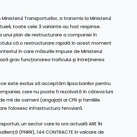
nisterul Transporturilor, a transmis la Ministerul
tuieli, toate cele 3 variante au fost respinse.
rea unui plan de restructurare a companiei în
ptului că o restructurare rapidă în acest moment
ontextul în care măsurile impuse de Ministerul
ză grav funcționarea traficului și întreținerea
e este exclus să acceptăm lipsa banilor pentru
ompaniei, care nu poate fi rezolvată în câteva luni
e mii de oameni (angajații ai CFR și familiile
are folosesc infrastructura feroviară.
nsporturi, un sector care la ora actuală ARE ÎN
Reziliență (PNRR), 144 CONTRACTE în valoare de