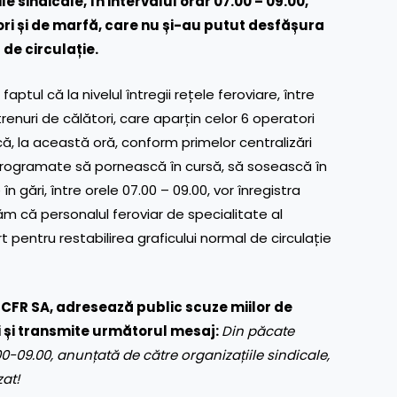
 sindicale, în intervalul orar 07.00 – 09.00,
ori și de marfă, care nu și-au putut desfășura
de circulație.
ptul că la nivelul întregii rețele feroviare, între
enuri de călători, care aparțin celor 6 operatori
ă, la această oră, conform primelor centralizări
le programate să pornească în cursă, să sosească în
 în gări, între orele 07.00 – 09.00, vor înregistra
răm că personalul feroviar de specialitate al
 pentru restabilirea graficului normal de circulație
CFR SA, adresează public scuze miilor de
i și transmite următorul mesaj:
Din păcate
7.00-09.00, anunțată de către organizațiile sindicale,
at!