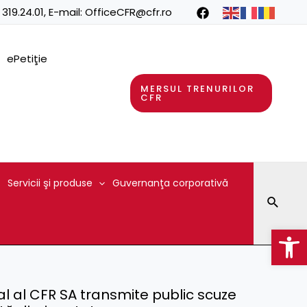
 319.24.01
, E-mail:
OfficeCFR@cfr.ro
ePetiţie
MERSUL TRENURILOR
CFR
Servicii şi produse
Guvernanţa corporativă
Searc
Op
l al CFR SA transmite public scuze