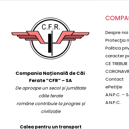
COMPA
Despre noi
Protecţia 
Politica pr
caracter p
CE TREBUIE 
CORONAVI
Compania Națională de Căi
Contact
Ferate ”CFR” – SA
ePetiție
De aproape un secol și jumătate
A.N.P.C. – 
căile ferate
A.N.P.C.
române contribuie la progres și
civilizație
Calea pentru un transport