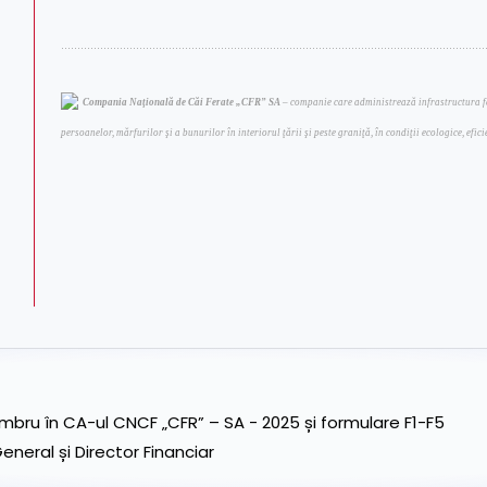
…………………………………………………………………………………………………………………
Compania Naţională de Căi Ferate „CFR” SA
– companie care administrează infrastructura fer
persoanelor, mărfurilor şi a bunurilor în interiorul ţării şi peste graniţă, în condiţii ecologice, efic
ru în CA-ul CNCF „CFR” – SA - 2025 și formulare F1-F5
neral și Director Financiar