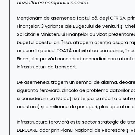
dezvoltarea companiei noastre.
Menționăm de asemenea faptul că, deși CFR SA, prin Mi
Finanțelor, 3 variante ale Bugetului de Venituri și Chel
Solicitările Ministerului Finanțelor au vizat prezenta
bugetul acestui an. Însă, atragem atenția asupra fa
ar pune în pericol TOATĂ activitatea companiei, în c
Finanțelor prevăd concedieri, concedieri care afectea
infrastructurii de transport.
De asemenea, tragem un semnal de alarmă, deoarec
siguranța feroviară, dincolo de problema datoriilor c
și considerăm că NU poți să te joci cu soarta a sute d
acestora) și a milioane de pasageri, plus operatori c
Infrastructura feroviară este sector strategic de tra
DERULARE, doar prin Planul Național de Redresare și 