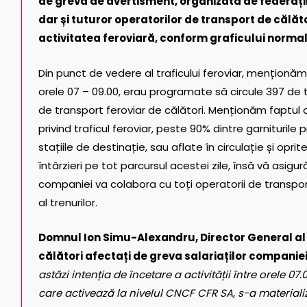
de greva de avertisment, organizată de federațiile
dar și tuturor operatorilor de transport de călăt
activitatea feroviară, conform graficului normal 
Din punct de vedere al traficului feroviar, menționăm fa
orele 07 – 09.00, erau programate să circule 397 de tr
de transport feroviar de călători. Menționăm faptul c
privind traficul feroviar, peste 90% dintre garnituri
stațiile de destinație, sau aflate în circulație și oprite
întârzieri pe tot parcursul acestei zile, însă vă asigu
companiei va colabora cu toți operatorii de transport
al trenurilor.
Domnul Ion Simu-Alexandru, Director General al 
călători afectați de greva salariaților companie
astăzi intenția de încetare a activității între orele 0
care activează la nivelul CNCF CFR SA, s-a materializ