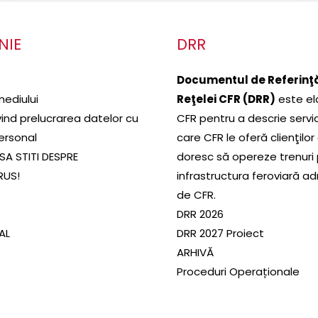
NIE
DRR
Documentul de Referinţă
mediului
Reţelei CFR (DRR)
este el
ivind prelucrarea datelor cu
CFR pentru a descrie servic
ersonal
care CFR le oferă clienţilor
SA STITI DESPRE
doresc să opereze trenuri
RUS!
infrastructura feroviară a
de CFR.
DRR 2026
SAL
DRR 2027 Proiect
ARHIVĂ
Proceduri Operaționale