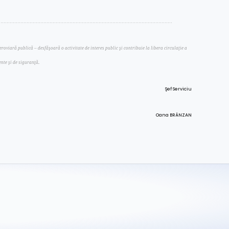
……………………………………………………………………………………………………
oviară publică – desfăşoară o activitate de interes public şi contribuie la libera circulaţie a
.
iente şi de siguranţă
Şef Serviciu
Oana BRÂNZAN