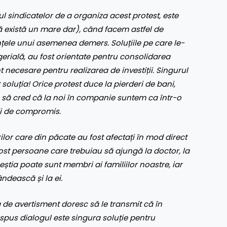
ul sindicatelor de a organiza acest protest, este
că există un mare dar), când facem astfel de
nțele unui asemenea demers. Soluțiile pe care le-
rială, au fost orientate pentru consolidarea
t necesare pentru realizarea de investiții. Singurul
 soluția! Orice protest duce la pierderi de bani,
u să cred că la noi în companie suntem ca într-o
ții de compromis.
ilor care din păcate au fost afectați în mod direct
u fost persoane care trebuiau să ajungă la doctor, la
eștia poate sunt membri ai familiilor noastre, iar
ndească și la ei.
va de avertisment doresc să le transmit că în
spus dialogul este singura soluție pentru