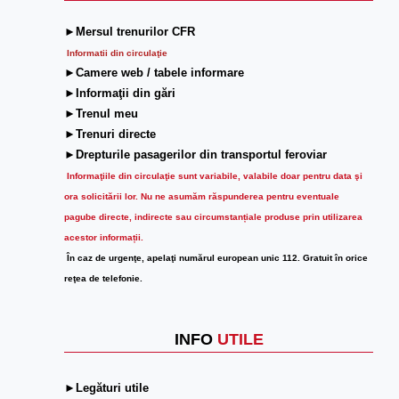
►Mersul trenurilor CFR
Informatii din circulaţie
►Camere web / tabele informare
►Informaţii din gări
►Trenul meu
►Trenuri directe
►Drepturile pasagerilor din transportul feroviar
Informaţiile din circulaţie sunt variabile, valabile doar pentru data şi
ora solicitării lor.
Nu ne asumăm răspunderea pentru eventuale
pagube directe, indirecte sau circumstanțiale produse prin utilizarea
acestor informații.
În caz de urgenţe, apelaţi numărul european unic 112. Gratuit în orice
reţea de telefonie.
INFO
UTILE
►Legături utile