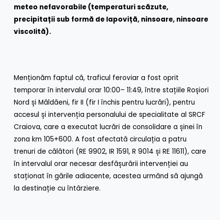
meteo nefavorabile (temperaturi scăzute,
precipitații sub formă de lapoviță, ninsoare, ninsoare
viscolită).
Menționăm faptul că, traficul feroviar a fost oprit
temporar în intervalul orar 10:00– 11:49, între stațiile Roșiori
Nord și Măldăeni, fir II (fir I închis pentru lucrări), pentru
accesul și intervenția personalului de specialitate al SRCF
Craiova, care a executat lucrări de consolidare a șinei în
zona km 105+600. A fost afectată circulația a patru
trenuri de călători (RE 9902, IR 1591, R 9014 și RE 11611), care
în intervalul orar necesar desfășurării intervenției au
staționat în gările adiacente, acestea urmând să ajungă
la destinație cu întârziere.