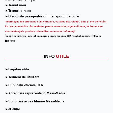
►Trenul meu
►Trenuri directe
►Drepturile pasagerilor din transportul feroviar
Informaţiile din circulaţie sunt variabile, valabile doar pentru data şi ora solicitării
lor.
Nu ne asumăm răspunderea pentru eventuale pagube directe, indirecte sau
circumstanțiale produse prin utilizarea acestor informații.
În caz de urgenţe, apelaţi numărul european unic 112. Gratuit în orice reţea de
telefonie.
INFO
UTILE
►Legături utile
►Termeni de utilizare
►Publicații oficiale CFR
►Acreditare reprezentanți Mass-Media
►Solicitare acces filmare Mass-Media
►ePetiție