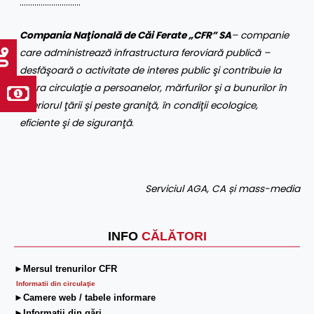
………………………..
Compania Naţională de Căi Ferate „CFR” SA
– companie
care administrează infrastructura feroviară publică –
desfăşoară o activitate de interes public şi contribuie la
libera circulaţie a persoanelor, mărfurilor şi a bunurilor în
interiorul ţării şi peste graniţă, în condiţii ecologice,
eficiente şi de siguranţă
.
Serviciul AGA, CA și mass-media
INFO
CĂLĂTORI
►Mersul trenurilor CFR
Informatii din circulaţie
►Camere web / tabele informare
►Informaţii din gări