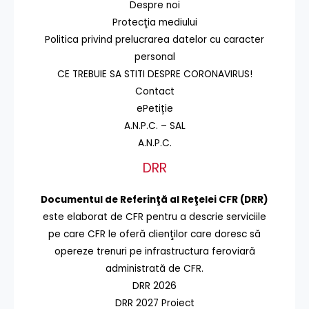
Despre noi
Protecţia mediului
Politica privind prelucrarea datelor cu caracter
personal
CE TREBUIE SA STITI DESPRE CORONAVIRUS!
Contact
ePetiție
A.N.P.C. – SAL
A.N.P.C.
DRR
Documentul de Referinţă al Reţelei CFR (DRR)
este elaborat de CFR pentru a descrie serviciile
pe care CFR le oferă clienţilor care doresc să
opereze trenuri pe infrastructura feroviară
administrată de CFR.
DRR 2026
DRR 2027 Proiect