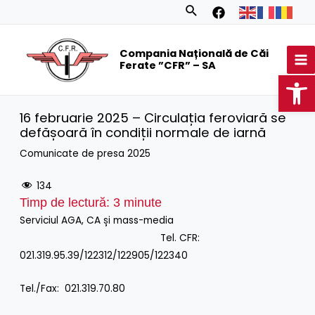
Skip
Search
to
MA
content
Compania Națională de Căi
M
Ferate ”CFR” – SA
Op
16 februarie 2025 – Circulația feroviară se
defășoară în condiții normale de iarnă
Comunicate de presa 2025
134
Timp de lectură:
3
minute
Serviciul AGA, CA și mass-media
Tel. CFR:
021.319.95.39/122312/122905/122340
Tel./Fax: 021.319.70.80