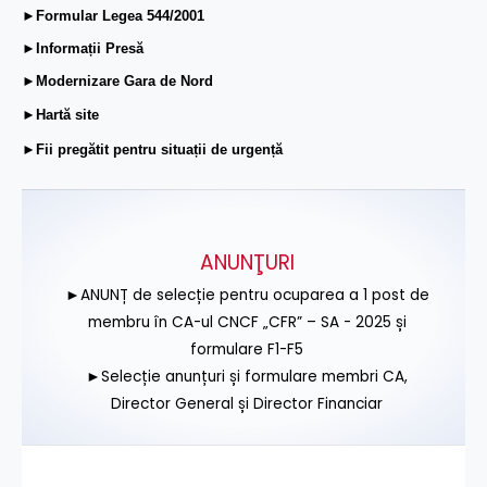
►Formular Legea 544/2001
►Informații Presă
►Modernizare Gara de Nord
►Hartă site
►Fii pregătit pentru situații de urgență
ANUNŢURI
►ANUNȚ de selecție pentru ocuparea a 1 post de
membru în CA-ul CNCF „CFR” – SA - 2025 și
formulare F1-F5
►Selecție anunțuri și formulare membri CA,
Director General și Director Financiar