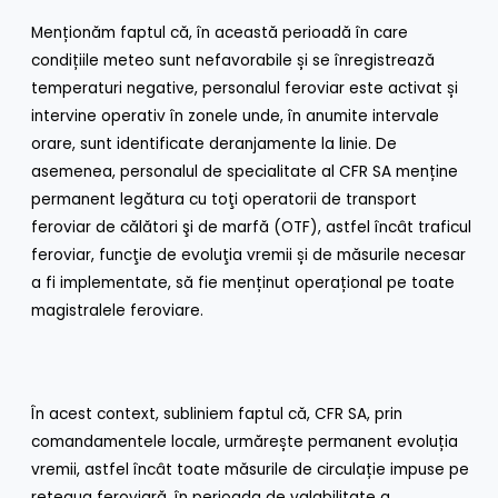
Menționăm faptul că, în această perioadă în care
condițiile meteo sunt nefavorabile și se înregistrează
temperaturi negative, personalul feroviar este activat și
intervine operativ în zonele unde, în anumite intervale
orare, sunt identificate deranjamente la linie. De
asemenea, personalul de specialitate al CFR SA menține
permanent legătura cu toţi operatorii de transport
feroviar de călători şi de marfă (OTF), astfel încât traficul
feroviar, funcţie de evoluţia vremii și de măsurile necesar
a fi implementate, să fie menținut operațional pe toate
magistralele feroviare.
În acest context, subliniem faptul că, CFR SA, prin
comandamentele locale, urmărește permanent evoluția
vremii, astfel încât toate măsurile de circulație impuse pe
rețeaua feroviară, în perioada de valabilitate a