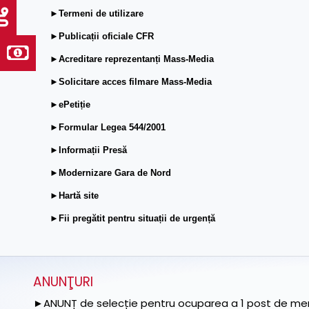
►Termeni de utilizare
►Publicații oficiale CFR
►Acreditare reprezentanți Mass-Media
►Solicitare acces filmare Mass-Media
►ePetiție
►Formular Legea 544/2001
►Informații Presă
►Modernizare Gara de Nord
►Hartă site
►Fii pregătit pentru situații de urgență
ANUNŢURI
►ANUNȚ de selecție pentru ocuparea a 1 post de memb