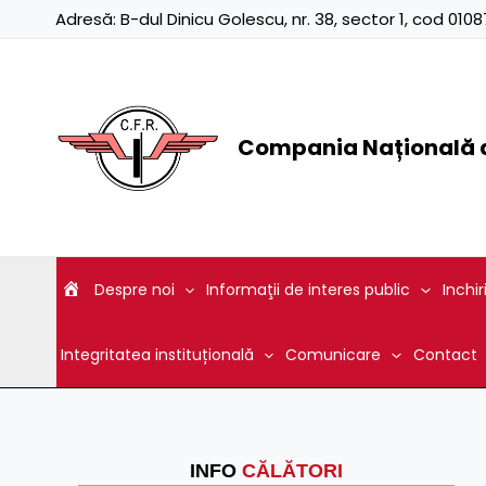
Skip
Adresă:
B-dul Dinicu Golescu, nr. 38, sector 1, cod 01
to
content
Compania Națională d
Despre noi
Informaţii de interes public
Inchir
Integritatea instituțională
Comunicare
Contact
INFO
CĂLĂTORI