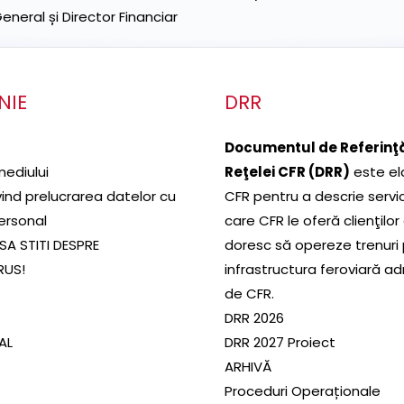
neral și Director Financiar
NIE
DRR
Documentul de Referinţă
mediului
Reţelei CFR (DRR)
este el
ivind prelucrarea datelor cu
CFR pentru a descrie servic
ersonal
care CFR le oferă clienţilor
SA STITI DESPRE
doresc să opereze trenuri
RUS!
infrastructura feroviară a
de CFR.
DRR 2026
SAL
DRR 2027 Proiect
ARHIVĂ
Proceduri Operaționale