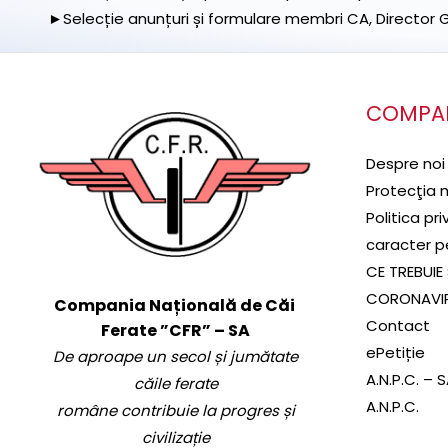
►Selecție anunțuri și formulare membri CA, Director Ge
COMPA
Despre noi
Protecţia 
Politica pr
caracter p
CE TREBUIE 
CORONAVI
Compania Națională de Căi
Contact
Ferate ”CFR” – SA
ePetiție
De aproape un secol și jumătate
A.N.P.C. – 
căile ferate
A.N.P.C.
române contribuie la progres și
civilizație