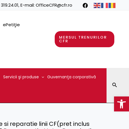
 319.24.01
, E-mail:
OfficeCFR@cfr.ro
ePetiţie
MERSUL TRENURILOR
CFR
Servicii şi produse
Guvernanţa corporativă
Searc
Op
 si reparatie linii CF(pret inclus