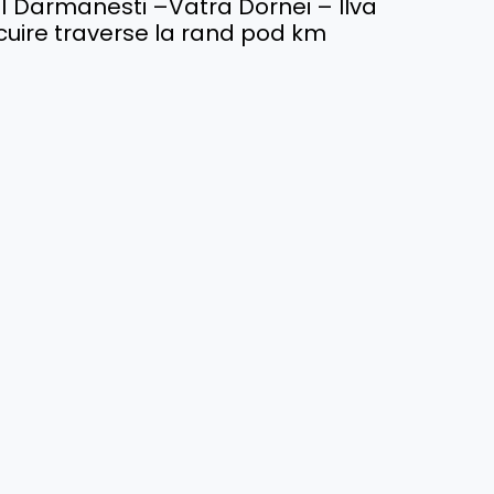
511 Darmanesti –Vatra Dornei – Ilva
locuire traverse la rand pod km