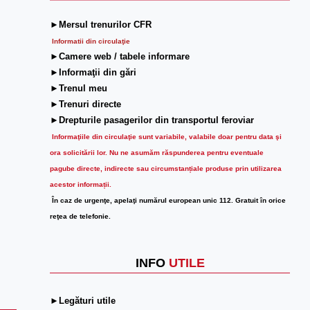
►Mersul trenurilor CFR
Informatii din circulaţie
►Camere web / tabele informare
►Informaţii din gări
►Trenul meu
►Trenuri directe
►Drepturile pasagerilor din transportul feroviar
Informaţiile din circulaţie sunt variabile, valabile doar pentru data şi
ora solicitării lor.
Nu ne asumăm răspunderea pentru eventuale
pagube directe, indirecte sau circumstanțiale produse prin utilizarea
acestor informații.
În caz de urgenţe, apelaţi numărul european unic 112. Gratuit în orice
reţea de telefonie.
INFO
UTILE
►Legături utile