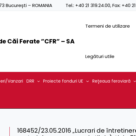
0873 București – ROMANIA
Tel.:
+40 21 319.24.00
, Fax:
+40 21
Termeni de utilizare
e Căi Ferate ”CFR” – SA
Legături utile
ieri/Vanzari
DRR
Proiecte fonduri UE
Reţeaua feroviară
168452/23.05.2016 „Lucrari de întretinere