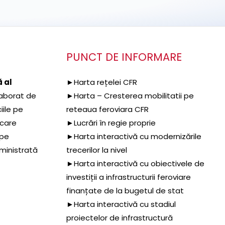
PUNCT DE INFORMARE
 al
►Harta rețelei CFR
aborat de
►Harta – Cresterea mobilitatii pe
iile pe
reteaua feroviara CFR
 care
►Lucrări în regie proprie
 pe
►Harta interactivă cu modernizările
dministrată
trecerilor la nivel
►Harta interactivă cu obiectivele de
investiții a infrastructurii feroviare
finanțate de la bugetul de stat
►Harta interactivă cu stadiul
proiectelor de infrastructură