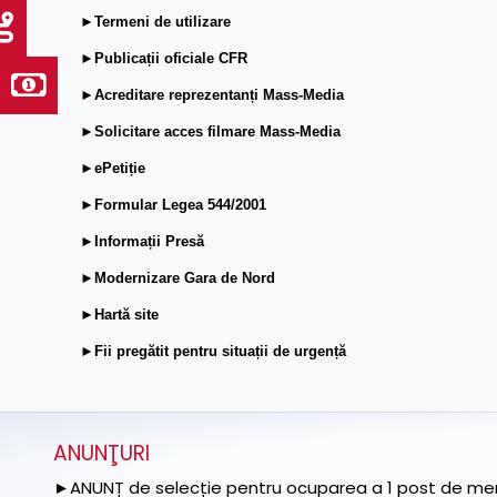
►Termeni de utilizare
►Publicații oficiale CFR
►Acreditare reprezentanți Mass-Media
►Solicitare acces filmare Mass-Media
►ePetiție
►Formular Legea 544/2001
►Informații Presă
►Modernizare Gara de Nord
►Hartă site
►Fii pregătit pentru situații de urgență
ANUNŢURI
►ANUNȚ de selecție pentru ocuparea a 1 post de memb