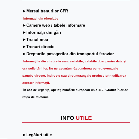
►Mersul trenurilor CFR
Informatii din circulaţie
►Camere web / tabele informare
►Informaţii din gări
►Trenul meu
►Trenuri directe
►Drepturile pasagerilor din transportul feroviar
Informaţiile din circulaţie sunt variabile, valabile doar pentru data şi
ora solicitării lor.
Nu ne asumăm răspunderea pentru eventuale
pagube directe, indirecte sau circumstanțiale produse prin utilizarea
acestor informații.
În caz de urgenţe, apelaţi numărul european unic 112. Gratuit în orice
reţea de telefonie.
INFO
UTILE
►Legături utile