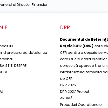
neral și Director Financiar
NIE
DRR
Documentul de Referinţă
mediului
Reţelei CFR (DRR)
este el
ivind prelucrarea datelor cu
CFR pentru a descrie servic
ersonal
care CFR le oferă clienţilor
SA STITI DESPRE
doresc să opereze trenuri
RUS!
infrastructura feroviară a
de CFR.
DRR 2026
SAL
DRR 2027 Proiect
ARHIVĂ
Proceduri Operaționale