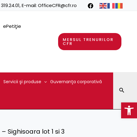
 319.24.01
, E-mail:
OfficeCFR@cfr.ro
ePetiţie
MERSUL TRENURILOR
CFR
Servicii şi produse
Guvernanţa corporativă
Searc
Op
– Sighisoara lot 1 si 3