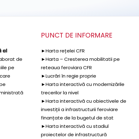
PUNCT DE INFORMARE
 al
►Harta rețelei CFR
aborat de
►Harta – Cresterea mobilitatii pe
iile pe
reteaua feroviara CFR
 care
►Lucrări în regie proprie
 pe
►Harta interactivă cu modernizările
dministrată
trecerilor la nivel
►Harta interactivă cu obiectivele de
investiții a infrastructurii feroviare
finanțate de la bugetul de stat
►Harta interactivă cu stadiul
proiectelor de infrastructură