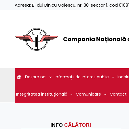
Skip
Adresă:
B-dul Dinicu Golescu, nr. 38, sector 1, cod 01
to
content
Compania Națională d
Despre noi
Informaţii de interes public
Inchir
Integritatea instituțională
Comunicare
Contact
INFO
CĂLĂTORI