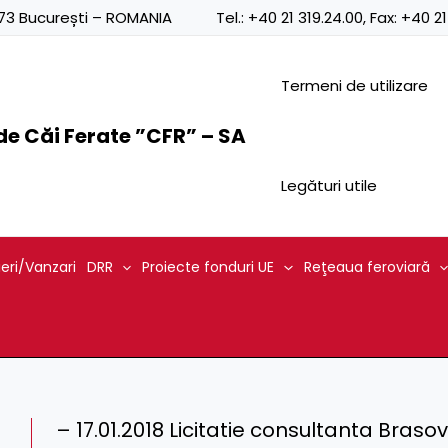
0873 București – ROMANIA
Tel.:
+40 21 319.24.00
, Fax:
+40 21
Termeni de utilizare
e Căi Ferate ”CFR” – SA
Legături utile
ieri/Vanzari
DRR
Proiecte fonduri UE
Reţeaua feroviară
– 17.01.2018 Licitatie consultanta Brasov 