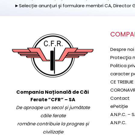
►Selecție anunțuri și formulare membri CA, Director Ge
COMPA
Despre noi
Protecţia 
Politica pr
caracter p
CE TREBUIE 
CORONAVI
Compania Națională de Căi
Contact
Ferate ”CFR” – SA
ePetiție
De aproape un secol și jumătate
A.N.P.C. – 
căile ferate
A.N.P.C.
române contribuie la progres și
civilizație