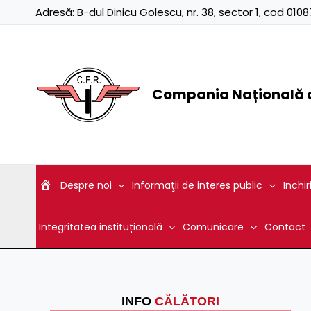
Skip
Adresă:
B-dul Dinicu Golescu, nr. 38, sector 1, cod 01
to
content
Compania Națională d
Despre noi
Informaţii de interes public
Inchir
Integritatea instituțională
Comunicare
Contact
INFO
CĂLĂTORI