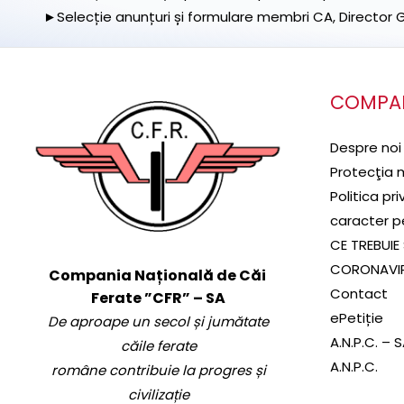
►Selecție anunțuri și formulare membri CA, Director Ge
COMPA
Despre noi
Protecţia 
Politica pr
caracter p
CE TREBUIE 
CORONAVI
Compania Națională de Căi
Contact
Ferate ”CFR” – SA
ePetiție
De aproape un secol și jumătate
A.N.P.C. – 
căile ferate
A.N.P.C.
române contribuie la progres și
civilizație