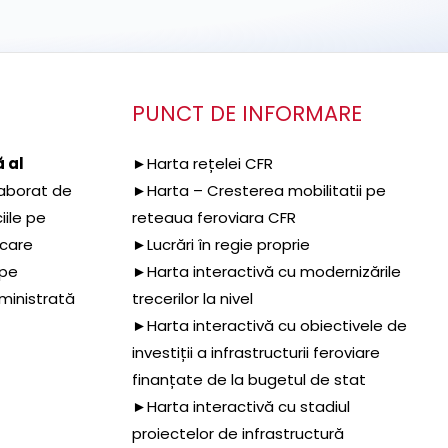
PUNCT DE INFORMARE
 al
►Harta rețelei CFR
aborat de
►Harta – Cresterea mobilitatii pe
iile pe
reteaua feroviara CFR
 care
►Lucrări în regie proprie
 pe
►Harta interactivă cu modernizările
dministrată
trecerilor la nivel
►Harta interactivă cu obiectivele de
investiții a infrastructurii feroviare
finanțate de la bugetul de stat
►Harta interactivă cu stadiul
proiectelor de infrastructură