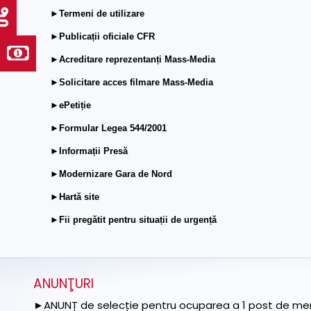
►Termeni de utilizare
►Publicații oficiale CFR
►Acreditare reprezentanți Mass-Media
►Solicitare acces filmare Mass-Media
►ePetiție
►Formular Legea 544/2001
►Informații Presă
►Modernizare Gara de Nord
►Hartă site
►Fii pregătit pentru situații de urgență
ANUNŢURI
►ANUNȚ de selecție pentru ocuparea a 1 post de memb