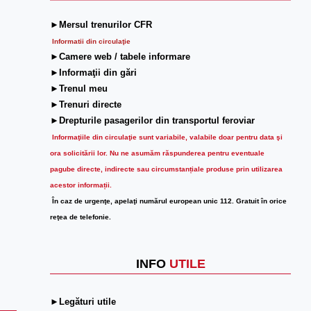
►Mersul trenurilor CFR
Informatii din circulaţie
►Camere web / tabele informare
►Informaţii din gări
►Trenul meu
►Trenuri directe
►Drepturile pasagerilor din transportul feroviar
Informaţiile din circulaţie sunt variabile, valabile doar pentru data şi
ora solicitării lor.
Nu ne asumăm răspunderea pentru eventuale
pagube directe, indirecte sau circumstanțiale produse prin utilizarea
acestor informații.
În caz de urgenţe, apelaţi numărul european unic 112. Gratuit în orice
reţea de telefonie.
INFO
UTILE
►Legături utile