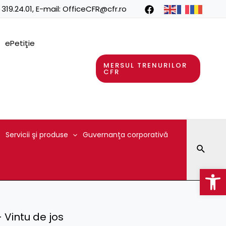
 319.24.01
, E-mail:
OfficeCFR@cfr.ro
ePetiţie
MERSUL TRENURILOR
CFR
Servicii şi produse
Guvernanţa corporativă
Searc
Op
– Vintu de jos