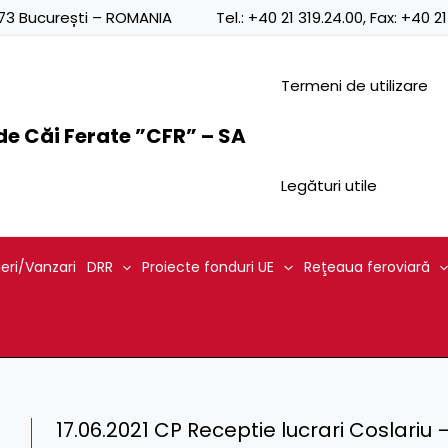
0873 București – ROMANIA
Tel.:
+40 21 319.24.00
, Fax:
+40 21
Termeni de utilizare
e Căi Ferate ”CFR” – SA
Legături utile
ieri/Vanzari
DRR
Proiecte fonduri UE
Reţeaua feroviară
17.06.2021 CP Receptie lucrari Coslariu 