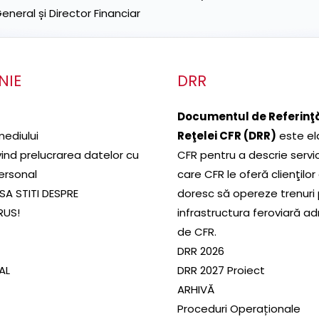
neral și Director Financiar
NIE
DRR
Documentul de Referinţă
mediului
Reţelei CFR (DRR)
este el
ivind prelucrarea datelor cu
CFR pentru a descrie servic
ersonal
care CFR le oferă clienţilor
SA STITI DESPRE
doresc să opereze trenuri
RUS!
infrastructura feroviară a
de CFR.
DRR 2026
SAL
DRR 2027 Proiect
ARHIVĂ
Proceduri Operaționale