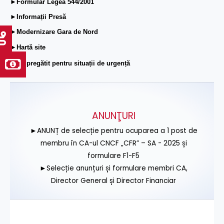
►Formular Legea 544/2001
►Informații Presă
►Modernizare Gara de Nord
►Hartă site
►Fii pregătit pentru situații de urgență
ANUNŢURI
►ANUNȚ de selecție pentru ocuparea a 1 post de
membru în CA-ul CNCF „CFR” – SA - 2025 și
formulare F1-F5
►Selecție anunțuri și formulare membri CA,
Director General și Director Financiar