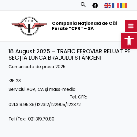
Skip
Search
to
MA
content
Compania Națională de Căi
M
Ferate ”CFR” – SA
Op
18 August 2025 – TRAFIC FEROVIAR RELUAT PE
SECȚIA LUNCA BRADULUI STÂNCENI
Comunicate de presa 2025
23
Serviciul AGA, CA și mass-media
Tel. CFR:
021.319.95.39/122312/122905/122372
Tel./Fax: 021.319.70.80