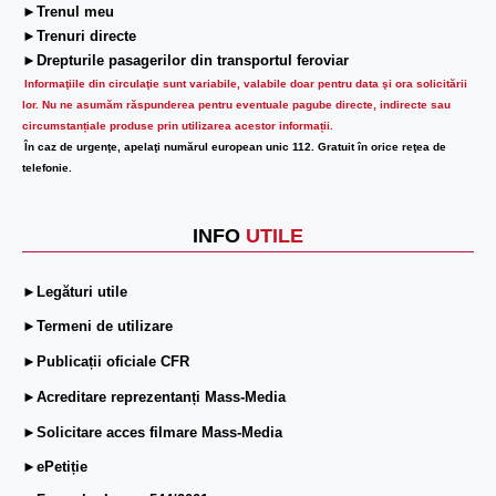
►Trenul meu
►Trenuri directe
►Drepturile pasagerilor din transportul feroviar
Informaţiile din circulaţie sunt variabile, valabile doar pentru data şi ora solicitării
lor.
Nu ne asumăm răspunderea pentru eventuale pagube directe, indirecte sau
circumstanțiale produse prin utilizarea acestor informații.
În caz de urgenţe, apelaţi numărul european unic 112. Gratuit în orice reţea de
telefonie.
INFO
UTILE
►Legături utile
►Termeni de utilizare
►Publicații oficiale CFR
►Acreditare reprezentanți Mass-Media
►Solicitare acces filmare Mass-Media
►ePetiție