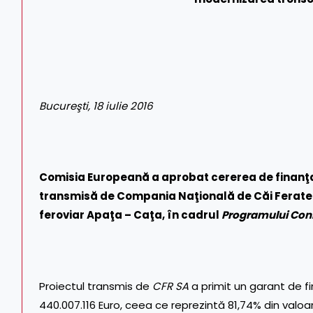
Bucure
ş
ti, 18 iulie 2016
Comisia Europeană a aprobat cererea de finan
ţ
transmisă de
Compania Naţională de Căi Ferate
feroviar Apaţa – Caţa, în cadrul
Programului Conn
Proiectul transmis de
CFR SA
a primit un garant de f
440.007.116 Euro, ceea ce reprezintă 81,74% din valoar