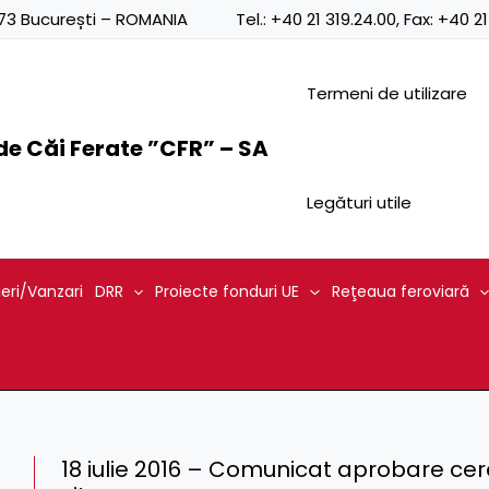
0873 București – ROMANIA
Tel.:
+40 21 319.24.00
, Fax:
+40 21
Termeni de utilizare
e Căi Ferate ”CFR” – SA
Legături utile
ieri/Vanzari
DRR
Proiecte fonduri UE
Reţeaua feroviară
18 iulie 2016 – Comunicat aprobare ce