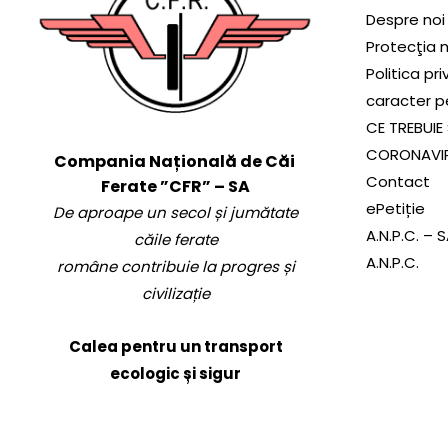
Despre noi
Protecţia 
Politica pr
caracter p
CE TREBUIE 
CORONAVI
Compania Națională de Căi
Contact
Ferate ”CFR” – SA
ePetiție
De aproape un secol și jumătate
A.N.P.C. – 
căile ferate
A.N.P.C.
române contribuie la progres și
civilizație
Calea pentru un transport
ecologic și sigur