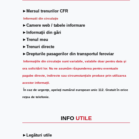
►Mersul trenurilor CFR
Informatii din circulaţie
►Camere web / tabele informare
►Informaţii din gări
►Trenul meu
►Trenuri directe
►Drepturile pasagerilor din transportul feroviar
Informaţiile din circulaţie sunt variabile, valabile doar pentru data şi
ora solicitării lor.
Nu ne asumăm răspunderea pentru eventuale
pagube directe, indirecte sau circumstanțiale produse prin utilizarea
acestor informații.
În caz de urgenţe, apelaţi numărul european unic 112. Gratuit în orice
reţea de telefonie.
INFO
UTILE
►Legături utile