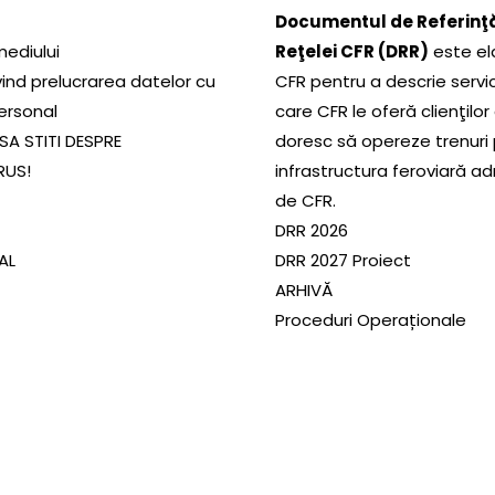
Documentul de Referinţă
mediului
Reţelei CFR (DRR)
este el
ivind prelucrarea datelor cu
CFR pentru a descrie servic
ersonal
care CFR le oferă clienţilor
SA STITI DESPRE
doresc să opereze trenuri
RUS!
infrastructura feroviară a
de CFR.
DRR 2026
SAL
DRR 2027 Proiect
ARHIVĂ
Proceduri Operaționale