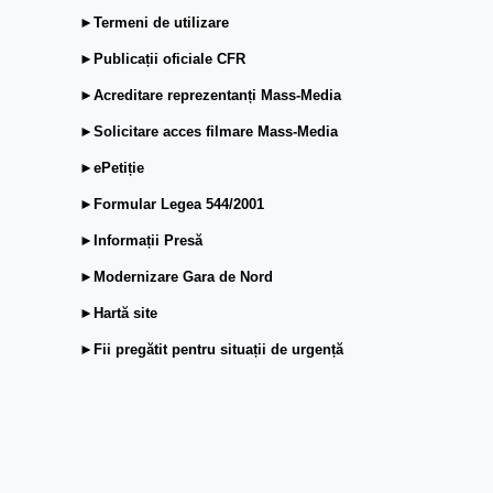
►Termeni de utilizare
►Publicații oficiale CFR
►Acreditare reprezentanți Mass-Media
►Solicitare acces filmare Mass-Media
►ePetiție
►Formular Legea 544/2001
►Informații Presă
►Modernizare Gara de Nord
►Hartă site
►Fii pregătit pentru situații de urgență