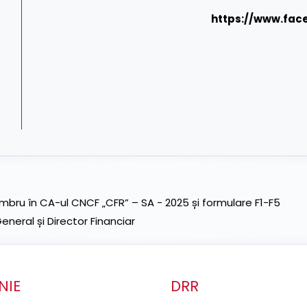
https://www.fac
ru în CA-ul CNCF „CFR” – SA - 2025 și formulare F1-F5
neral și Director Financiar
NIE
DRR