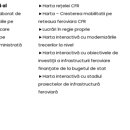
 al
►Harta rețelei CFR
aborat de
►Harta – Cresterea mobilitatii pe
iile pe
reteaua feroviara CFR
 care
►Lucrări în regie proprie
 pe
►Harta interactivă cu modernizările
dministrată
trecerilor la nivel
►Harta interactivă cu obiectivele de
investiții a infrastructurii feroviare
finanțate de la bugetul de stat
►Harta interactivă cu stadiul
proiectelor de infrastructură
feroviară