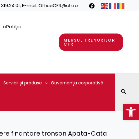
 319.24.01
, E-mail:
OfficeCFR@cfr.ro
ePetiţie
MERSUL TRENURILOR
CFR
Servicii şi produse
Guvernanţa corporativă
Searc
Op
rere finantare tronson Apata-Cata