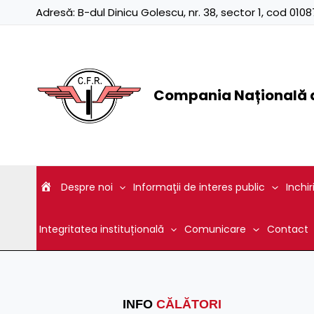
Skip
Adresă:
B-dul Dinicu Golescu, nr. 38, sector 1, cod 01
to
content
Compania Națională d
Despre noi
Informaţii de interes public
Inchir
Integritatea instituțională
Comunicare
Contact
INFO
CĂLĂTORI