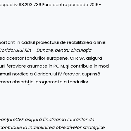
respectiv 98.293.736 Euro pentru perioada 2016-
tant în cadrul proiectului de reabilitarea a liniei
ridorului Rin – Dunăre, pentru circula
ț
ia
rea acestor fondurilor europene, CFR SA asigură
urii feroviare asumate în POIM, şi contribuie în mod
murii nordice a Coridorului IV feroviar, cuprinsă
izarea absorbţiei programate a fondurilor
anţareCEF asigură finalizarea lucrărilor de
ontribuie la îndeplinirea obiectivelor strategice