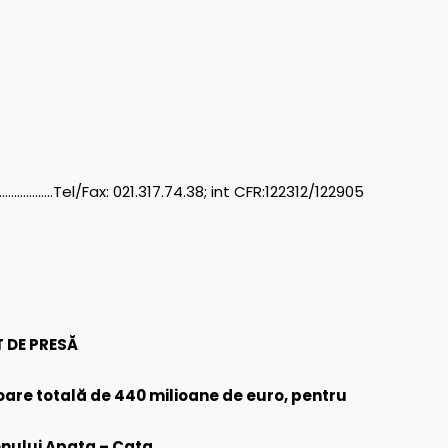
…..Tel/Fax: 021.317.74.38; int CFR:122312/122905
 DE PRESĂ
loare totală de
440 milioane de euro, pentru
nului Apaţa – Caţa