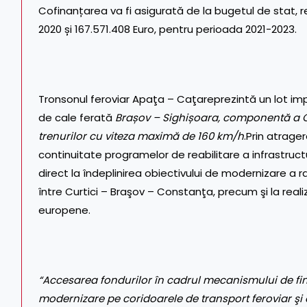
Cofinanțarea va fi asigurată de la bugetul de stat, 
2020 și 167.571.408 Euro, pentru perioada 2021-2023.
Tronsonul feroviar Apaţa – Caţareprezintă un lot impor
de cale ferată
Bra
ș
ov – Sighi
ș
oara, componentă a Co
trenurilor cu viteza maximă de 160 km/h
.Prin atrage
continuitate programelor de reabilitare a infrastruct
direct la îndeplinirea obiectivului de modernizare a ra
între Curtici – Braşov – Constanţa, precum şi la real
europene.
“Accesarea fondurilor în cadrul mecanismului de fin
modernizare pe coridoarele de transport feroviar şi c