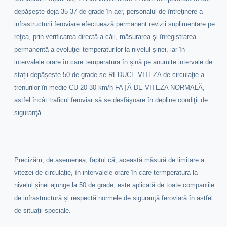
depășește deja 35-37 de grade în aer, personalul de întreţinere a
infrastructurii feroviare efectuează permanent revizii suplimentare pe
reţea, prin verificarea directă a căii, măsurarea şi înregistrarea
permanentă a evoluţiei temperaturilor la nivelul şinei, iar în
intervalele orare în care temperatura în șină pe anumite intervale de
stații depășeste 50 de grade se REDUCE VITEZA de circulaţie a
trenurilor în medie CU 20-30 km/h FAȚĂ DE VITEZA NORMALĂ,
astfel încât traficul feroviar să se desfăşoare în depline condiţii de
siguranţă.
Precizăm, de asemenea, faptul că, această măsură de limitare a
vitezei de circulație, în intervalele orare în care termperatura la
nivelul șinei ajunge la 50 de grade, este aplicată de toate companiile
de infrastructură și respectă normele de siguranţă feroviară în astfel
de situații speciale.