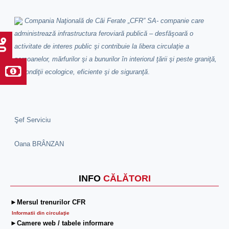
Compania Naţională de Căi Ferate „CFR” SA- companie care
administrează infrastructura feroviară publică – desfăşoară o
activitate de interes public şi contribuie la libera circulaţie a
persoanelor, mărfurilor şi a bunurilor în interiorul ţării şi peste graniţă,
în condiţii ecologice, eficiente şi de siguranţă
.
Şef Serviciu
Oana BRÂNZAN
INFO
CĂLĂTORI
►Mersul trenurilor CFR
Informatii din circulaţie
►Camere web / tabele informare