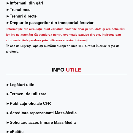
►Informaţii din gări
►Trenul meu
►Trenuri directe
►Drepturile pasagerilor din transportul feroviar
Informaţiile din circulaţie sunt variabile, valabile doar pentru data şi ora solicitării
lor.
Nu ne asumăm răspunderea pentru eventuale pagube directe, indirecte sau
circumstanțiale produse prin utilizarea acestor informații.
În caz de urgenţe, apelaţi numărul european unic 112. Gratuit în orice reţea de
telefonie.
INFO
UTILE
►Legături utile
►Termeni de utilizare
►Publicații oficiale CFR
►Acreditare reprezentanți Mass-Media
►Solicitare acces filmare Mass-Media
►ePetiție