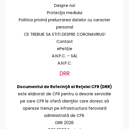
Despre noi
Protecţia mediului
Politica privind prelucrarea datelor cu caracter
personal
CE TREBUIE SA STITI DESPRE CORONAVIRUS!
Contact
ePetiție
A.N.P.C. – SAL
A.N.P.C.
DRR
Documentul de Referinţă al Reţelei CFR (DRR)
este elaborat de CFR pentru a descrie serviciile
pe care CFR le oferă clienţilor care doresc să
opereze trenuri pe infrastructura feroviară
administrată de CFR.
DRR 2026