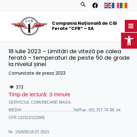
Skip
Search
to
MA
content
Compania Națională de Căi
M
Ferate ”CFR” – SA
Op
18 iulie 2023 – Limitări de viteză pe calea
ferată – temperaturi de peste 50 de grade
la nivelul șinei
Comunicate de presa 2023
373
Timp de lectură:
3
minute
SERVICIUL COMUNICARE MASS-
MEDIA…………………………………Tel/Fax: 021.317.74.38; int
CFR:122312/122905
Nr: 1/5/605/18.07.2023