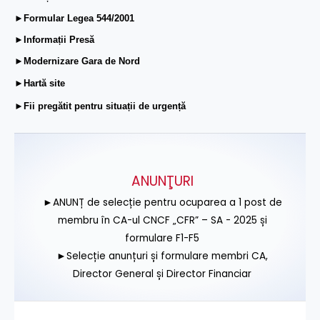
►Formular Legea 544/2001
►Informații Presă
►Modernizare Gara de Nord
►Hartă site
►Fii pregătit pentru situații de urgență
ANUNŢURI
►ANUNȚ de selecție pentru ocuparea a 1 post de
membru în CA-ul CNCF „CFR” – SA - 2025 și
formulare F1-F5
►Selecție anunțuri și formulare membri CA,
Director General și Director Financiar