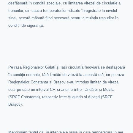
desfășoară în conditii speciale, cu limitarea vitezei de circulație a
trenurilor, din cauza temperaturilor ridicate înregistrate la nivelul
șinei, acestă măsură fiind necesară pentru circulația trenurilor în
condiții de siguranţă.
Pe raza Regionalelor Galați și Iași circulația feroviară se desfășoară
în condiții normale, fără limitări de viteză la această oră, iar pe raza
Regionalelor Constanța și Brașov s-au introdus limitări de viteză
doar pe câte un interval CF, și anume între Țăndărei și Movila
(SRCF Constanța), respectiv între Augustin și Albești (SRCF
Brașov).
Menționăm faptul că, în intervalele orare în care temperatura în aer