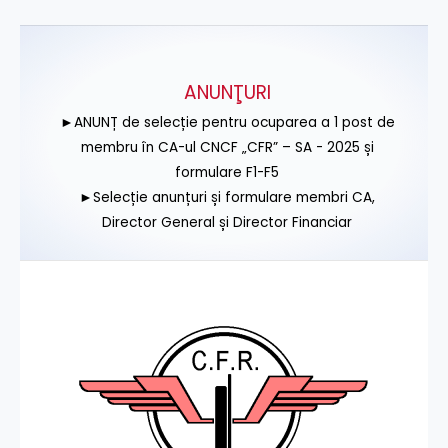
ANUNŢURI
►ANUNȚ de selecție pentru ocuparea a 1 post de
membru în CA-ul CNCF „CFR” – SA - 2025 și
formulare F1-F5
►Selecție anunțuri și formulare membri CA,
Director General și Director Financiar