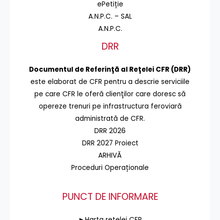
ePetiție
A.N.P.C. – SAL
A.N.P.C.
DRR
Documentul de Referinţă al Reţelei CFR (DRR)
este elaborat de CFR pentru a descrie serviciile
pe care CFR le oferă clienţilor care doresc să
opereze trenuri pe infrastructura feroviară
administrată de CFR.
DRR 2026
DRR 2027 Proiect
ARHIVĂ
Proceduri Operaționale
PUNCT DE INFORMARE
►Harta rețelei CFR