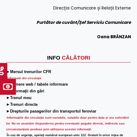
Direcția Comunicare și Relații Externe
Purtător de cuvânt/Șef Serviciu Comunicare
Oana BRÂNZAN
INFO
CĂLĂTORI
►Mersul trenurilor CFR
Informatii din circulaţie
►Camere web / tabele informare
►Informaţii din gări
►Trenul meu
►Trenuri directe
►Drepturile pasagerilor din transportul feroviar
Informaţiile din circulaţie sunt variabile, valabile doar pentru data şi ora solicitării
lor.
Nu ne asumăm răspunderea pentru eventuale pagube directe, indirecte sau
circumstanțiale produse prin utilizarea acestor informații.
În caz de urgenţe, apelaţi numărul european unic 112. Gratuit în orice reţea de