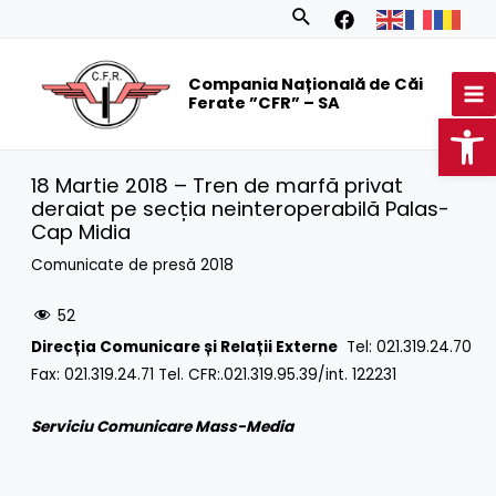
Skip
Search
to
MA
content
Compania Națională de Căi
M
Ferate ”CFR” – SA
Op
18 Martie 2018 – Tren de marfă privat
deraiat pe secția neinteroperabilă Palas-
Cap Midia
Comunicate de presă 2018
52
Direcția Comunicare și Relații Externe
Tel: 021.319.24.70
Fax: 021.319.24.71 Tel. CFR:.021.319.95.39/int. 122231
Serviciu Comunicare Mass-Media