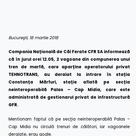
Bucureşti, 18 martie 2018
Compania Națională de Căi Ferate CFR SA informează
că în jurul orei 12.05, 2 vagoane din compunerea unui
tren de marfă, care aparține operatorului privat
TEHNOTRANS, au deraiat la intrare în stația
Constanța Mărfuri, stație aflată pe secția
neinteroperabilă Palas – Cap Midia, care este
administrată de gestionarul privat de infrastructură
GFR.
Mentionam faptul că pe secția neinteroperabilă Palas –
Cap Midia nu circulă trenuri de călători, iar vagoanele
deraiate, erau goale.