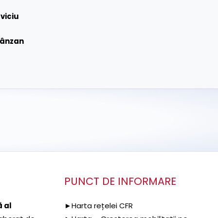
viciu
rânzan
PUNCT DE INFORMARE
 al
►Harta rețelei CFR