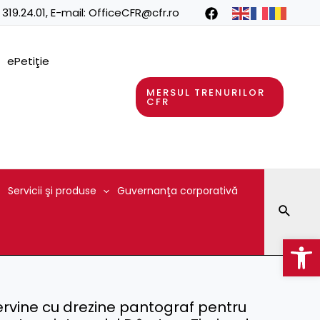
 319.24.01
, E-mail:
OfficeCFR@cfr.ro
ePetiţie
MERSUL TRENURILOR
CFR
Servicii şi produse
Guvernanţa corporativă
Searc
Op
tervine cu drezine pantograf pentru