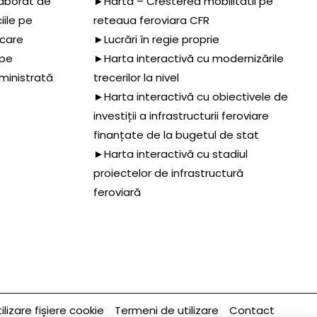
aborat de
►Harta – Cresterea mobilitatii pe
iile pe
reteaua feroviara CFR
 care
►Lucrări în regie proprie
 pe
►Harta interactivă cu modernizările
dministrată
trecerilor la nivel
►Harta interactivă cu obiectivele de
investiții a infrastructurii feroviare
finanțate de la bugetul de stat
►Harta interactivă cu stadiul
proiectelor de infrastructură
feroviară
ilizare fișiere cookie
Termeni de utilizare
Contact