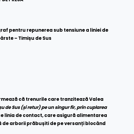
raf pentru repunerea sub tensiune a liniei de
Dârste – Timișu de Sus
rmează că trenurile care tranzitează Valea
șu de Sus (și retur) pe un singur fir, prin cuplarea
 linia de contact, care asigură alimentarea
ă de arborii prăbușiti de pe versanți blocând