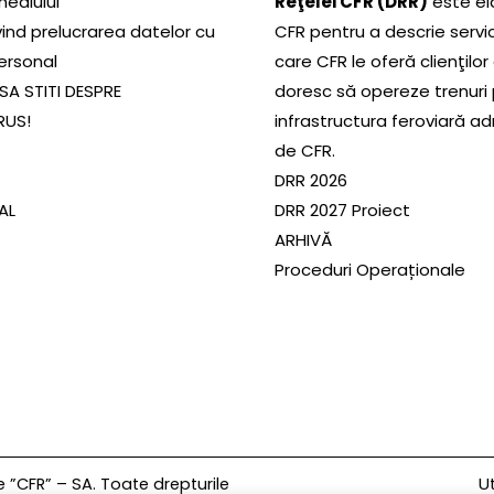
mediului
Reţelei CFR (DRR)
este el
ivind prelucrarea datelor cu
CFR pentru a descrie servic
ersonal
care CFR le oferă clienţilor
SA STITI DESPRE
doresc să opereze trenuri
RUS!
infrastructura feroviară a
de CFR.
DRR 2026
SAL
DRR 2027 Proiect
ARHIVĂ
Proceduri Operaționale
Ut
”CFR” – SA. Toate drepturile