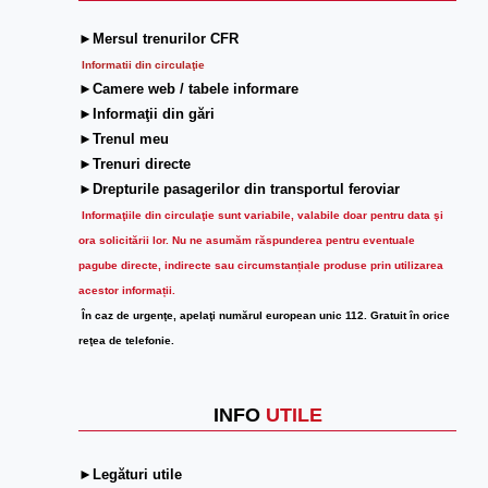
►Mersul trenurilor CFR
Informatii din circulaţie
►Camere web / tabele informare
►Informaţii din gări
►Trenul meu
►Trenuri directe
►Drepturile pasagerilor din transportul feroviar
Informaţiile din circulaţie sunt variabile, valabile doar pentru data şi
ora solicitării lor.
Nu ne asumăm răspunderea pentru eventuale
pagube directe, indirecte sau circumstanțiale produse prin utilizarea
acestor informații.
În caz de urgenţe, apelaţi numărul european unic 112. Gratuit în orice
reţea de telefonie.
INFO
UTILE
►Legături utile