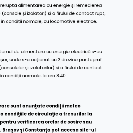
ntreruptă alimentarea cu energie și remedierea
onsole și izolatori) și a firului de contact rupt,
 în condiții normale, cu locomotive electrice.
stemul de alimentare cu energie electrică s-au
Merișor, unde s-a acționat cu 2 drezine pantograf
solelor și izolatorilor) și a firului de contact
în condiții normale, la ora 8.40.
 care sunt anunţate condiţii meteo
a condiţiile de circulaţie a trenurilor la
 pentru verificarea orelor de sosire sau
i, Braşov şi Constanţa pot accesa site-ul