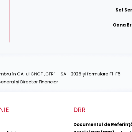
Șef Ser
Oana B
ru în CA-ul CNCF „CFR” – SA - 2025 și formulare F1-F5
neral și Director Financiar
NIE
DRR
Documentul de Referinţă