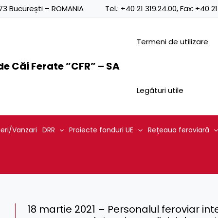
0873 București – ROMANIA
Tel.:
+40 21 319.24.00
, Fax:
+40 21
Termeni de utilizare
e Căi Ferate ”CFR” – SA
Legături utile
ieri/Vanzari
DRR
Proiecte fonduri UE
Reţeaua feroviară
18 martie 2021 – Personalul feroviar in