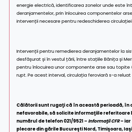
energie electrică, identificarea zonelor unde este î
deranjamentelor, prin înlocuirea componentelor arse (c
intervenții necesare pentru redeschiderea circulației
Intervenții pentru remedierea deranjamentelor la si
desfășurat și în vestul țării, între stațiile Bănița și 
pentru înlocuirea unor componente arse sau topite (con
rupt. Pe acest interval, circulația feroviară s-a reluat 
Călătorii sunt rugaţi că în această perioadă, în
nefavorabile, să solicite informaţiile referitoare l
numărul de telefon 021/9521 –
Informaţii CFR
– iar
plecare din gările Bucureşti Nord, Timişoara, Iaş