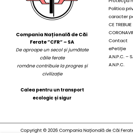
Protecţia 
Politica pr
caracter p
CE TREBUIE 
CORONAVI
Compania Națională de Căi
Contact
Ferate ”CFR” – SA
ePetiție
De aproape un secol și jumătate
A.N.P.C. – 
căile ferate
A.N.P.C.
române contribuie la progres și
civilizație
Calea pentru un transport
ecologic și sigur
Copyright © 2026 Compania Națională de Căi Ferate 