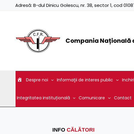
Skip
Adresă:
B-dul Dinicu Golescu, nr. 38, sector 1, cod 01
to
content
Compania Națională d
Despre noi
Informaţii de interes public
Inchir
Integritatea instituțională
Comunicare
Contact
INFO
CĂLĂTORI