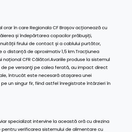
l orar în care Regionala CF Brașov acționează cu
ăierea și îndepărtarea copacilor prăbușiți,
ității firului de contact și a cablului purtător,
e o distanță de aproximativ 1,5 km.Tracțiunea
i național CFR Călători.Avariile produse la sistemul
i de pe versanţi pe calea ferată, au impact direct
rmale, întrucât este necesară atașarea unei
un singur fir, fiind astfel înregistrate întârzieri în
r specializat intervine la această oră cu drezina
e pentru verificarea sistemului de alimentare cu