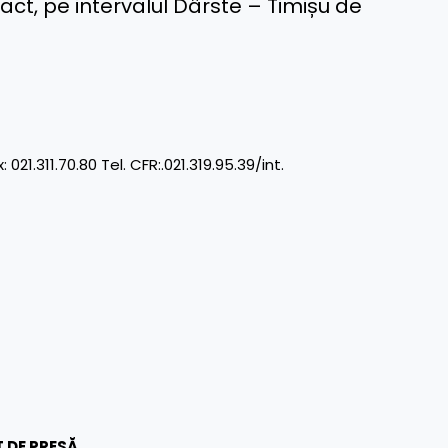
act, pe intervalul Dârste – Timișu de
11.70.80 Tel. CFR:.021.319.95.39/int.
 DE PRESĂ