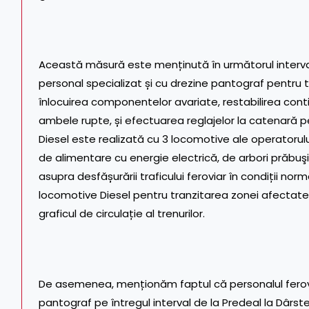
Această măsură este menținută în următorul interva
personal specializat și cu drezine pantograf pentru t
înlocuirea componentelor avariate, restabilirea continu
ambele rupte, și efectuarea reglajelor la catenară p
Diesel este realizată cu 3 locomotive ale operatorulu
de alimentare cu energie electrică, de arbori prăbuş
asupra desfășurării traficului feroviar în condiții no
locomotive Diesel pentru tranzitarea zonei afectate pe 
graficul de circulație al trenurilor.
De asemenea, menționăm faptul că personalul ferovia
pantograf pe întregul interval de la Predeal la Dârst