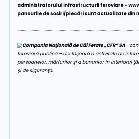
administratorului infrastructurii feroviare –
www
panourile de sosiri/plecări sunt actualizate din 
…………………………………………………………………………………………………………………
Compania Naţională de Căi Ferate „CFR” SA
– com
feroviară publică – desfăşoară o activitate de interes
persoanelor, mărfurilor şi a bunurilor în interiorul ţăr
şi de siguranţă
.