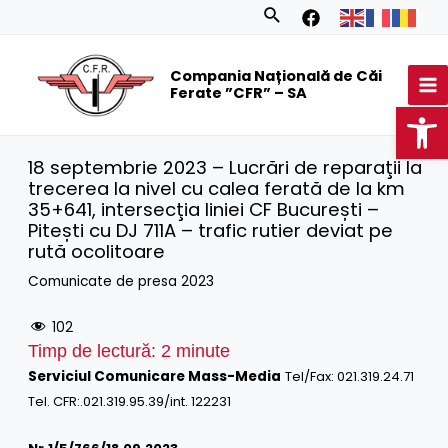
Skip
Search
to
MA
content
Compania Națională de Căi
M
Ferate ”CFR” – SA
Op
18 septembrie 2023 – Lucrări de reparaţii la
trecerea la nivel cu calea ferată de la km
35+641, intersecţia liniei CF București –
Pitești cu DJ 711A – trafic rutier deviat pe
rută ocolitoare
Comunicate de presa 2023
102
Timp de lectură:
2
minute
Serviciul Comunicare Mass-Media
Tel/Fax: 021.319.24.71
Tel. CFR:.021.319.95.39/int. 122231