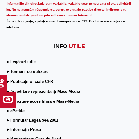
Informaţiile din circulaţie sunt variabile, valabile doar pentru data şi ora solicitării
lor.
Nu ne asumăm răspunderea pentru eventuale pagube directe, indirecte sau
circumstanțiale produse prin utilizarea acestor informații.
În caz de urgenţe, apelaţi numărul european unic 112. Gratuit în orice reţea de
telefonie.
INFO
UTILE
►Legături utile
►Termeni de utilizare
►Publicații oficiale CFR
►Acreditare reprezentanți Mass-Media
►Solicitare acces filmare Mass-Media
►ePetiție
►Formular Legea 544/2001
►Informații Presă
►Modernizare Gara de Nord