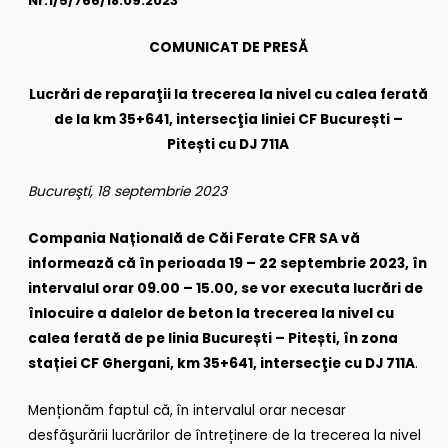
Nr.1/
5
/766/18.09.2023
COMUNICAT DE PRESĂ
Lucrări de reparaţii la trecerea la nivel cu calea ferată
de la km 35+641, intersecţia liniei CF București –
Pitești cu DJ 711A
Bucureşti, 18 septembrie 2023
Compania Națională de Căi Ferate CFR SA vă
informează că
în perioada 19 – 22 septembrie 2023
, în
intervalul orar 09.00 – 15.00,
s
e vor executa lucrări de
înlocuire a dalelor de beton la trecerea la nivel cu
calea ferată de pe linia București – Pitești, în zona
stației CF Ghergani, km 35+641, intersecţie cu DJ 711A
.
Menționăm faptul că, în intervalul orar necesar
desfăşurării lucrărilor de întreținere de la trecerea la nivel