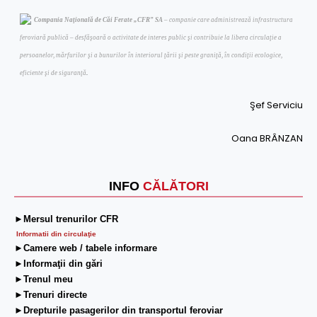
Compania Naţională de Căi Ferate „CFR” SA
– companie care administrează infrastructura
feroviară publică – desfăşoară o activitate de interes public şi contribuie la libera circulaţie a
persoanelor, mărfurilor şi a bunurilor în interiorul ţării şi peste graniţă, în condiţii ecologice,
.
eficiente şi de siguranţă
Şef Serviciu
Oana BRÂNZAN
INFO
CĂLĂTORI
►Mersul trenurilor CFR
Informatii din circulaţie
►Camere web / tabele informare
►Informaţii din gări
►Trenul meu
►Trenuri directe
►Drepturile pasagerilor din transportul feroviar