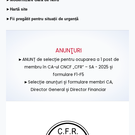
►Hartă site
►Fii pregătit pentru situații de urgență
ANUNŢURI
►ANUNȚ de selecție pentru ocuparea a 1 post de
membru în CA-ul CNCF „CFR” – SA - 2025 și
formulare F1-F5
►Selecție anunțuri și formulare membri CA,
Director General și Director Financiar