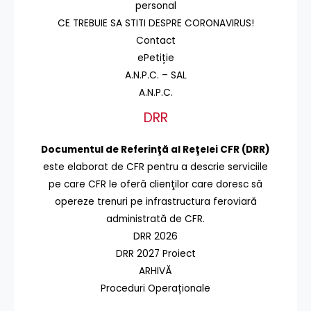
personal
CE TREBUIE SA STITI DESPRE CORONAVIRUS!
Contact
ePetiție
A.N.P.C. – SAL
A.N.P.C.
DRR
Documentul de Referinţă al Reţelei CFR (DRR)
este elaborat de CFR pentru a descrie serviciile
pe care CFR le oferă clienţilor care doresc să
opereze trenuri pe infrastructura feroviară
administrată de CFR.
DRR 2026
DRR 2027 Proiect
ARHIVĂ
Proceduri Operaționale