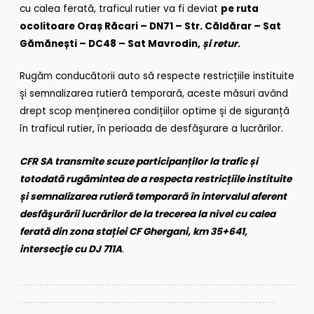
cu calea ferată, traficul rutier va fi deviat
pe ruta
ocolitoare Oraș Răcari – DN71 – Str. Căldărar – Sat
Gămănești – DC48 – Sat Mavrodin,
și retur
.
Rugăm conducătorii auto
să respecte
restricțiile instituite
și semnalizarea rutieră temporară, aceste măsuri având
drept scop menținerea condițiilor optime și de siguranță
în traficul rutier, în perioada de desfăşurare a lucrărilor.
CFR SA transmite scuze participanților la trafic și
totodată rugămintea de a
respecta
restricțiile instituite
și semnalizarea rutieră temporară în intervalul aferent
desfăşurării lucrărilor de la trecerea la nivel cu calea
ferată din zona stației CF Ghergani, km 35+641,
intersecţie cu DJ 711A
.
…………………………………………………………………………
……………………………………………………………………