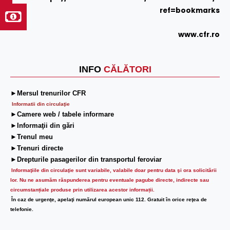
ref=bookmarks
www.cfr.ro
INFO
CĂLĂTORI
►Mersul trenurilor CFR
Informatii din circulaţie
►Camere web / tabele informare
►Informaţii din gări
►Trenul meu
►Trenuri directe
►Drepturile pasagerilor din transportul feroviar
Informaţiile din circulaţie sunt variabile, valabile doar pentru data şi ora solicitării
lor.
Nu ne asumăm răspunderea pentru eventuale pagube directe, indirecte sau
circumstanțiale produse prin utilizarea acestor informații.
În caz de urgenţe, apelaţi numărul european unic 112. Gratuit în orice reţea de
telefonie.