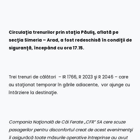
Circulaţia trenurilor prin staţia Păuliş, aflată pe
secţia Simeria – Arad, a fost redeschisă în condiţii de
siguranţă, încep
â
nd cu ora 17.15.
Trei trenuri de călători – IR 1766, R 2023 şi R 2046 – care
au staţionat temporar în gările adiacente, vor ajunge cu
întârziere la destinaţie.
Compania Naţională de Căi Ferate
„CFR” SA cere scuze
pasagerilor pentru disconfortul creat de acest eveniment
şi
îi asigură
că toate măsurile operative întreprinse au avut