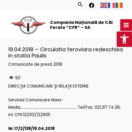
Skip
Search
to
MA
content
Compania Națională de Căi
M
Ferate ”CFR” – SA
Op
19.04.2018 – Circulatia feroviara redeschisa
in statia Paulis
Comunicate de presă 2018
50
DIRECŢIA COMUNICARE ŞI RELAŢII EXTERNE
Serviciul Comunicare Mass-
Media………………………………………………………..Tel/Fax: 021.317.74.38;
int CFR:122312/122905
Nr.
17/2/138/19.04.2018