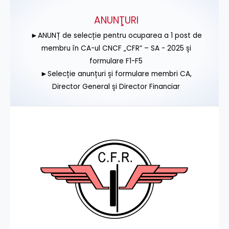
ANUNŢURI
►ANUNȚ de selecție pentru ocuparea a 1 post de
membru în CA-ul CNCF „CFR” – SA - 2025 și
formulare F1-F5
►Selecție anunțuri și formulare membri CA,
Director General și Director Financiar