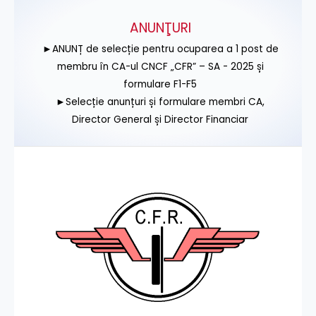
ANUNŢURI
►ANUNȚ de selecție pentru ocuparea a 1 post de
membru în CA-ul CNCF „CFR” – SA - 2025 și
formulare F1-F5
►Selecție anunțuri și formulare membri CA,
Director General și Director Financiar