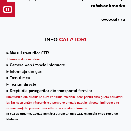
ref=bookmarks
www.cfr.ro
INFO
CĂLĂTORI
►Mersul trenurilor CFR
Informatii din circulaţie
►Camere web / tabele informare
►Informaţii din gări
►Trenul meu
►Trenuri directe
►Drepturile pasagerilor din transportul feroviar
Informaţiile din circulaţie sunt variabile, valabile doar pentru data şi ora solicitării
lor.
Nu ne asumăm răspunderea pentru eventuale pagube directe, indirecte sau
circumstanțiale produse prin utilizarea acestor informații.
În caz de urgenţe, apelaţi numărul european unic 112. Gratuit în orice reţea de
telefonie.