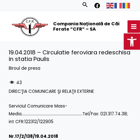
Skip
Search
to
MA
content
Compania Națională de Căi
M
Ferate ”CFR” – SA
Op
19.04.2018 – Circulatie feroviara redeschisa
in statia Paulis
Biroul de presa
43
DIRECŢIA COMUNICARE ŞI RELAŢII EXTERNE
Serviciul Comunicare Mass-
Media………………………………………………………..Tel/Fax: 021.317.74.38;
int CFR:122312/122905
Nr.
17/2/138/19.04.2018