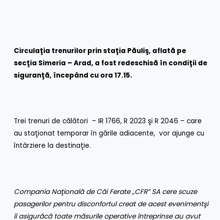
Circulaţia trenurilor prin staţia Păuliş, aflată pe
secţia Simeria – Arad, a fost redeschisă în condiţii de
siguranţă, încep
â
nd cu ora 17.15.
Trei trenuri de călători – IR 1766, R 2023 şi R 2046 – care
au staţionat temporar în gările adiacente, vor ajunge cu
întârziere la destinaţie.
Compania Naţională de Căi Ferate
„CFR” SA cere scuze
pasagerilor pentru disconfortul creat de acest eveniment
şi
îi asigură
că toate măsurile operative întreprinse au avut