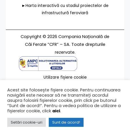
►Harta interactivă cu stadiul proiectelor de
infrastructură feroviară
Copyright © 2026 Compania Națională de
Căi Ferate ”CFR” – SA. Toate drepturile
rezervate.
Utilizare fișiere cookie
Termeni de utilizare
Acest site folosește fișiere cookie. Pentru continuarea
Contact
navigării este necesar să ne transmiteți acordul
asupra folosirii fișierelor cookie, prin click pe butonul
“Sunt de acord!”. Pentru a vedea politica de utilizare a
fișierelor cookie, click
aici
.
Ultima modificare a paginii 19/08/2021
Setări cookie-uri
Sunt de acord!