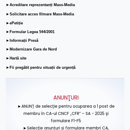
►Acreditare reprezentanți Mass-Media
►Solicitare acces filmare Mass-Media
►ePetiție
►Formular Legea 544/2001
►Informații Presă
►Modernizare Gara de Nord
►Hartă site
►Fii pregătit pentru situații de urgență
ANUNŢURI
►ANUNȚ de selecție pentru ocuparea a 1 post de
membru în CA-ul CNCF „CFR” – SA - 2025 și
formulare F1-F5
►Selecție anunțuri și formulare membri CA,