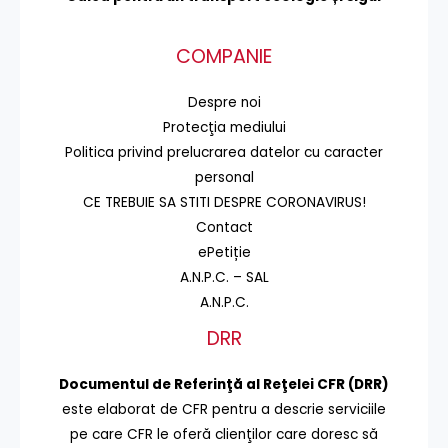
COMPANIE
Despre noi
Protecţia mediului
Politica privind prelucrarea datelor cu caracter
personal
CE TREBUIE SA STITI DESPRE CORONAVIRUS!
Contact
ePetiție
A.N.P.C. – SAL
A.N.P.C.
DRR
Documentul de Referinţă al Reţelei CFR (DRR)
este elaborat de CFR pentru a descrie serviciile
pe care CFR le oferă clienţilor care doresc să