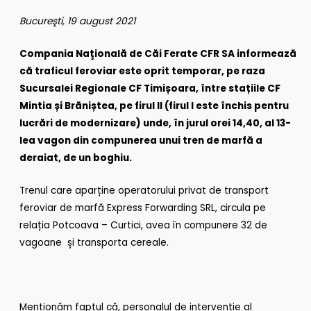
Bucure
ş
ti, 19 august 2021
Compania Naţională de Căi Ferate CFR SA informează
că traficul feroviar este oprit temporar, pe raza
Sucursalei Regionale CF Timișoara, între stațiile CF
Mintia și Brăniștea, pe firul II (firul I este închis pentru
lucrări de modernizare) unde, în jurul orei 14,40, al 13-
lea vagon din compunerea unui tren de marfă a
deraiat, de un boghiu.
Trenul care aparține operatorului privat de transport
feroviar de marfă Express Forwarding SRL, circula pe
relația Potcoava – Curtici, avea în compunere 32 de
vagoane și transporta cereale.
Menționăm faptul că, personalul de intervenție al