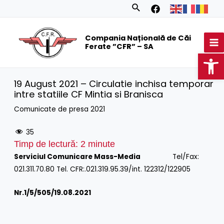
Skip
Search
to
MA
content
Compania Națională de Căi
M
Ferate ”CFR” – SA
Op
19 August 2021 – Circulatie inchisa temporar
intre statiile CF Mintia si Branisca
Comunicate de presa 2021
35
Timp de lectură:
2
minute
Serviciul Comunicare Mass-Media
Tel/Fax:
021.311.70.80 Tel. CFR:.021.319.95.39/int. 122312/122905
Nr.1/
5/505/19.08.2021