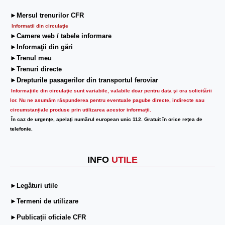
►Mersul trenurilor CFR
Informatii din circulaţie
►Camere web / tabele informare
►Informaţii din gări
►Trenul meu
►Trenuri directe
►Drepturile pasagerilor din transportul feroviar
Informaţiile din circulaţie sunt variabile, valabile doar pentru data şi ora solicitării
lor.
Nu ne asumăm răspunderea pentru eventuale pagube directe, indirecte sau
circumstanțiale produse prin utilizarea acestor informații.
În caz de urgenţe, apelaţi numărul european unic 112. Gratuit în orice reţea de
telefonie.
INFO
UTILE
►Legături utile
►Termeni de utilizare
►Publicații oficiale CFR