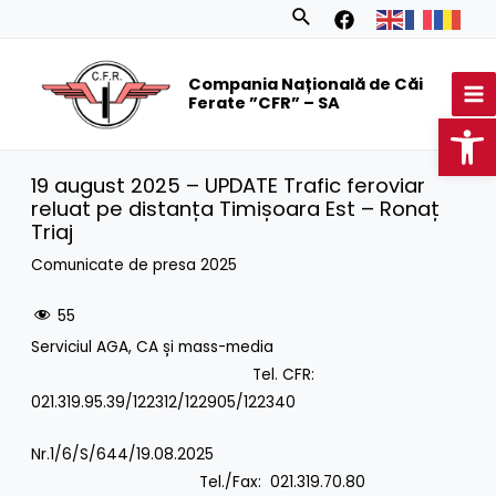
Skip
Search
to
MA
content
Compania Națională de Căi
M
Ferate ”CFR” – SA
Op
19 august 2025 – UPDATE Trafic feroviar
reluat pe distanța Timișoara Est – Ronaț
Triaj
Comunicate de presa 2025
55
Serviciul AGA, CA și mass-media
Tel. CFR:
021.319.95.39/122312/122905/122340
Nr.1/6/S/644/19.08.2025
Tel./Fax: 021.319.70.80