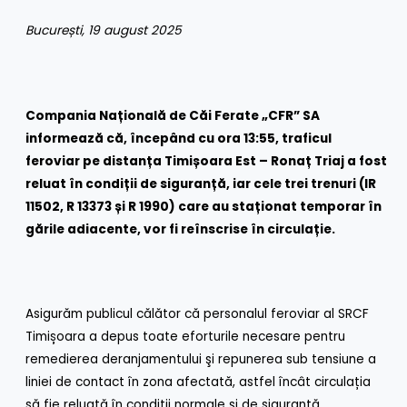
București, 19 august 2025
Compania Națională de Căi Ferate „CFR” SA
informează că, începând cu ora 13:55, traficul
feroviar pe distanța Timișoara Est – Ronaț Triaj a fost
reluat în condiții de siguranță, iar cele trei trenuri (IR
11502, R 13373 și R 1990) care au staționat temporar în
gările adiacente, vor fi reînscrise în circulație.
Asigurăm publicul călător că personalul feroviar al SRCF
Timișoara a depus toate eforturile necesare pentru
remedierea deranjamentului şi repunerea sub tensiune a
liniei de contact în zona afectată, astfel încât circulația
să fie reluată în condiții normale şi de siguranță.