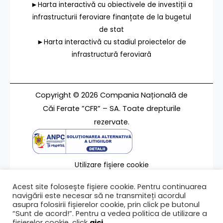
►Harta interactivă cu obiectivele de investiții a
infrastructurii feroviare finanțate de la bugetul
de stat
►Harta interactivă cu stadiul proiectelor de
infrastructură feroviară
Copyright © 2026 Compania Națională de
Căi Ferate ”CFR” – SA. Toate drepturile
rezervate.
Utilizare fișiere cookie
Termeni de utilizare
Acest site folosește fișiere cookie. Pentru continuarea
Contact
navigării este necesar să ne transmiteți acordul
asupra folosirii fișierelor cookie, prin click pe butonul
“Sunt de acord!”. Pentru a vedea politica de utilizare a
fișierelor cookie, click
aici
.