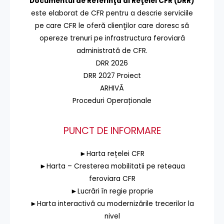
Documentul de Referinţă al Reţelei CFR (DRR)
este elaborat de CFR pentru a descrie serviciile
pe care CFR le oferă clienţilor care doresc să
opereze trenuri pe infrastructura feroviară
administrată de CFR.
DRR 2026
DRR 2027 Proiect
ARHIVĂ
Proceduri Operaționale
PUNCT DE INFORMARE
►Harta rețelei CFR
►Harta – Cresterea mobilitatii pe reteaua
feroviara CFR
►Lucrări în regie proprie
►Harta interactivă cu modernizările trecerilor la
nivel