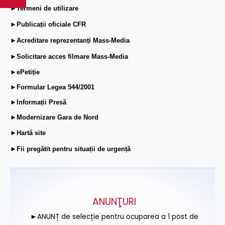
►Termeni de utilizare
►Publicații oficiale CFR
►Acreditare reprezentanți Mass-Media
►Solicitare acces filmare Mass-Media
►ePetiție
►Formular Legea 544/2001
►Informații Presă
►Modernizare Gara de Nord
►Hartă site
►Fii pregătit pentru situații de urgență
ANUNŢURI
►ANUNȚ de selecție pentru ocuparea a 1 post de