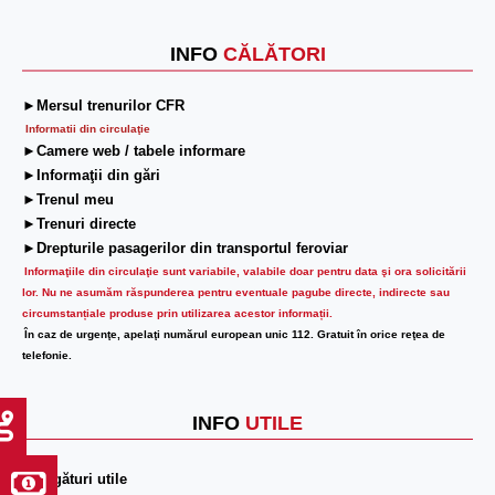
INFO
CĂLĂTORI
►Mersul trenurilor CFR
Informatii din circulaţie
►Camere web / tabele informare
►Informaţii din gări
►Trenul meu
►Trenuri directe
►Drepturile pasagerilor din transportul feroviar
Informaţiile din circulaţie sunt variabile, valabile doar pentru data şi ora solicitării
lor.
Nu ne asumăm răspunderea pentru eventuale pagube directe, indirecte sau
circumstanțiale produse prin utilizarea acestor informații.
În caz de urgenţe, apelaţi numărul european unic 112. Gratuit în orice reţea de
telefonie.
INFO
UTILE
►Legături utile