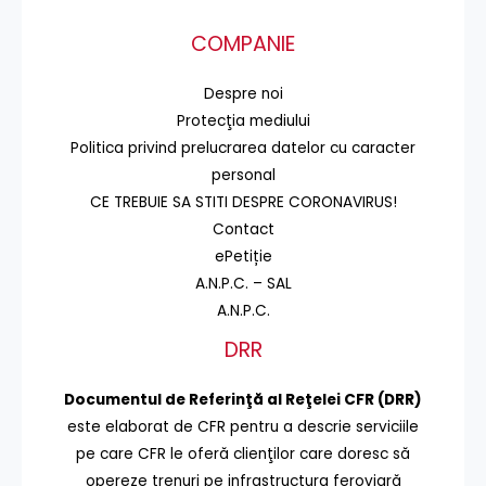
COMPANIE
Despre noi
Protecţia mediului
Politica privind prelucrarea datelor cu caracter
personal
CE TREBUIE SA STITI DESPRE CORONAVIRUS!
Contact
ePetiție
A.N.P.C. – SAL
A.N.P.C.
DRR
Documentul de Referinţă al Reţelei CFR (DRR)
este elaborat de CFR pentru a descrie serviciile
pe care CFR le oferă clienţilor care doresc să
opereze trenuri pe infrastructura feroviară