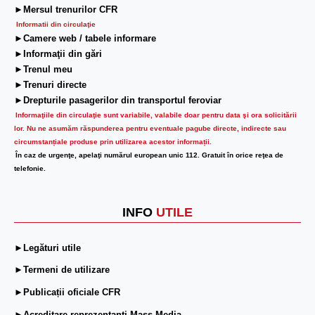
►Mersul trenurilor CFR
Informatii din circulaţie
►Camere web / tabele informare
►Informaţii din gări
►Trenul meu
►Trenuri directe
►Drepturile pasagerilor din transportul feroviar
Informaţiile din circulaţie sunt variabile, valabile doar pentru data şi ora solicitării
lor.
Nu ne asumăm răspunderea pentru eventuale pagube directe, indirecte sau
circumstanțiale produse prin utilizarea acestor informații.
În caz de urgenţe, apelaţi numărul european unic 112. Gratuit în orice reţea de
telefonie.
INFO
UTILE
►Legături utile
►Termeni de utilizare
►Publicații oficiale CFR
►Acreditare reprezentanți Mass-Media