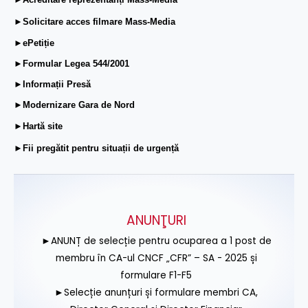
►Solicitare acces filmare Mass-Media
►ePetiție
►Formular Legea 544/2001
►Informații Presă
►Modernizare Gara de Nord
►Hartă site
►Fii pregătit pentru situații de urgență
ANUNŢURI
►ANUNȚ de selecție pentru ocuparea a 1 post de
membru în CA-ul CNCF „CFR” – SA - 2025 și
formulare F1-F5
►Selecție anunțuri și formulare membri CA,