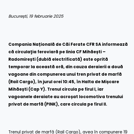
București, 19 februarie 2025
Compania Națională de Căi Ferate CFR SA informează
că circulaţia feroviară pe linia CF Mihăești –
Radomirești (dublă electrificată) este oprită
temporar la această oră, din cauza deraierii a două
vagoane din compunerea unui tren privat de marfă
(Rail Cargo), în jurul orei 10:45, în Halta de Mișcare
Mihăești (Cap Y). Trenul circula pe firul I, iar
vagoanele deraiate au acroșat locomotiva trenului
privat de marfă (PINK), care circula pe firul II.
Trenul privat de marfă (Rail Cargo), avea în compunere 19