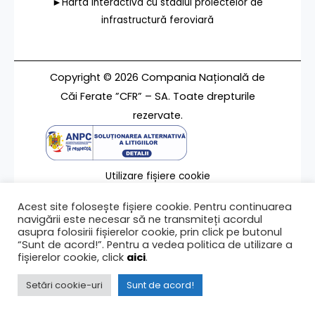
►Harta interactivă cu stadiul proiectelor de
infrastructură feroviară
Copyright © 2026 Compania Națională de
Căi Ferate ”CFR” – SA. Toate drepturile
rezervate.
Utilizare fișiere cookie
Termeni de utilizare
Acest site folosește fișiere cookie. Pentru continuarea
Contact
navigării este necesar să ne transmiteți acordul
asupra folosirii fișierelor cookie, prin click pe butonul
“Sunt de acord!”. Pentru a vedea politica de utilizare a
fișierelor cookie, click
aici
.
Ultima modificare a paginii 19/02/2025
Setări cookie-uri
Sunt de acord!