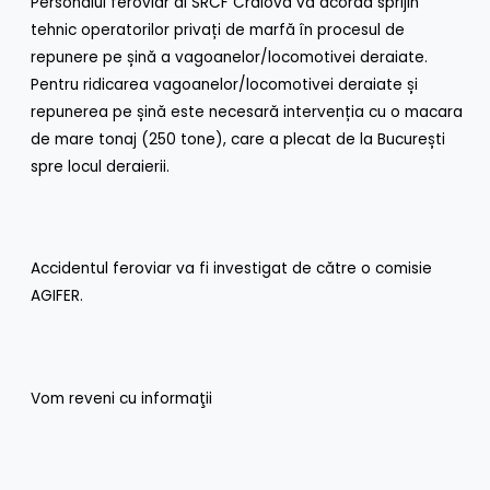
Personalul feroviar al SRCF Craiova va acorda sprijin
tehnic operatorilor privați de marfă în procesul de
repunere pe șină a vagoanelor/locomotivei deraiate.
Pentru ridicarea vagoanelor/locomotivei deraiate și
repunerea pe șină este necesară intervenția cu o macara
de mare tonaj (250 tone), care a plecat de la București
spre locul deraierii.
Accidentul feroviar va fi investigat de către o comisie
AGIFER.
Vom reveni cu informaţii