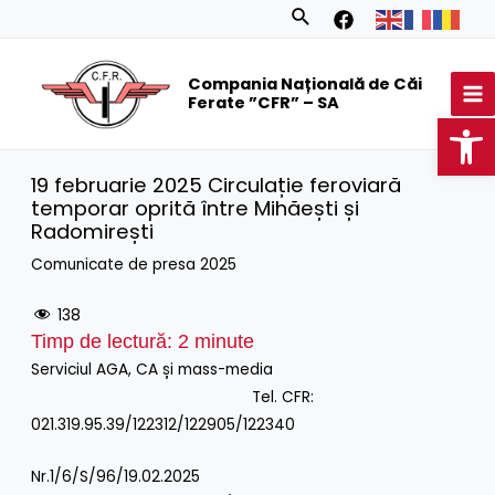
Skip
Search
to
MA
content
Compania Națională de Căi
M
Ferate ”CFR” – SA
Op
19 februarie 2025 Circulație feroviară
temporar oprită între Mihăești și
Radomirești
Comunicate de presa 2025
138
Timp de lectură:
2
minute
Serviciul AGA, CA și mass-media
Tel. CFR:
021.319.95.39/122312/122905/122340
Nr.1/6/S/96/19.02.2025