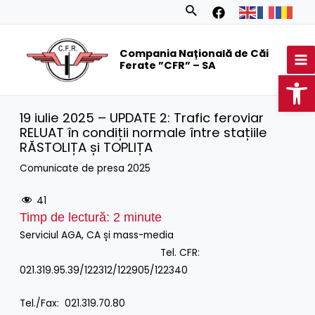
Skip
Search
to
MA
content
Compania Națională de Căi
M
Ferate ”CFR” – SA
Op
19 iulie 2025 – UPDATE 2: Trafic feroviar
RELUAT în condiții normale între stațiile
RĂSTOLIȚA și TOPLIȚA
Comunicate de presa 2025
41
Timp de lectură:
2
minute
Serviciul AGA, CA și mass-media
Tel. CFR:
021.319.95.39/122312/122905/122340
Tel./Fax: 021.319.70.80