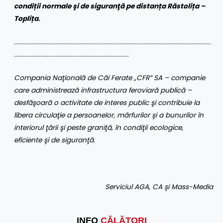
condiții normale şi de siguranţă pe distanța Răstolița –
Toplița
.
……………………………………………………………………………………………………………………
…………………………………………………………………..
Compania Naţională de Căi Ferate „CFR” SA
– companie
care administrează infrastructura feroviară publică –
desfăşoară o activitate de interes public şi contribuie la
libera circulaţie a persoanelor, mărfurilor şi a bunurilor în
interiorul ţării şi peste graniţă, în condiţii ecologice,
eficiente şi de siguranţă
.
Serviciul AGA, CA şi Mass
-M
edia
INFO
CĂLĂTORI