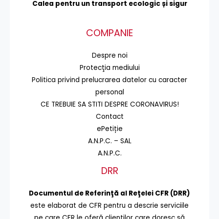
Calea pentru un transport
ecologic și sigur
COMPANIE
Despre noi
Protecţia mediului
Politica privind prelucrarea datelor cu caracter
personal
CE TREBUIE SA STITI DESPRE CORONAVIRUS!
Contact
ePetiție
A.N.P.C. – SAL
A.N.P.C.
DRR
Documentul de Referinţă al Reţelei CFR (DRR)
este elaborat de CFR pentru a descrie serviciile
pe care CFR le oferă clienţilor care doresc să