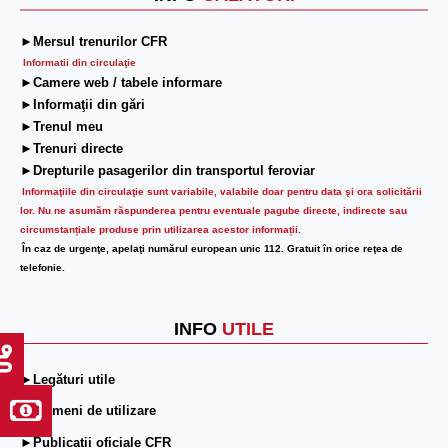
►Mersul trenurilor CFR
Informatii din circulaţie
►Camere web / tabele informare
►Informaţii din gări
►Trenul meu
►Trenuri directe
►Drepturile pasagerilor din transportul feroviar
Informaţiile din circulaţie sunt variabile, valabile doar pentru data şi ora solicitării
lor.
Nu ne asumăm răspunderea pentru eventuale pagube directe, indirecte sau
circumstanțiale produse prin utilizarea acestor informații.
În caz de urgenţe, apelaţi numărul european unic 112. Gratuit în orice reţea de
telefonie.
INFO
UTILE
►Legături utile
►Termeni de utilizare
►Publicații oficiale CFR