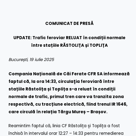
COMUNICAT DE PRESĂ
UPDATE: Trafic feroviar RELUAT în condiții normale
între stațiile RĂSTOLIȚA și TOPLIȚA
București, 19 iulie 2025
Compania Națională de Căi Ferate CFR SA informează
faptul că, la ora 14:33, circulaţia feroviară între
stațiile Răstolița și Toplița s-a reluat în condiții
normale de trafic, primul tren care va tranzita zona
respectivă, cu tracțiune electrică, fiind trenul IR 1646,
care circulă în relația Tărgu Mureș – Brașov.
Reamintim faptul că, linia CF Răstolița și Toplița a fost
închisă în intervalul orar 12:27 – 14:33 pentru remedierea