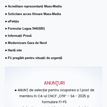
►Acreditare reprezentanți Mass-Media
►Solicitare acces filmare Mass-Media
►ePetiție
►Formular Legea 544/2001
►Informații Presă
►Modernizare Gara de Nord
►Hartă site
►Fii pregătit pentru situații de urgență
ANUNŢURI
►ANUNȚ de selecție pentru ocuparea a 1 post de
membru în CA-ul CNCF „CFR” – SA - 2025 și
formulare F1-F5