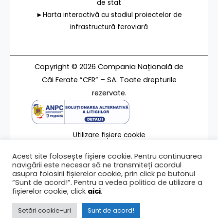
de stat
►Harta interactivă cu stadiul proiectelor de
infrastructură feroviară
Copyright © 2026 Compania Națională de
Căi Ferate ”CFR” – SA. Toate drepturile
rezervate.
Utilizare fișiere cookie
Termeni de utilizare
Acest site folosește fișiere cookie. Pentru continuarea
Contact
navigării este necesar să ne transmiteți acordul
asupra folosirii fișierelor cookie, prin click pe butonul
“Sunt de acord!”. Pentru a vedea politica de utilizare a
fișierelor cookie, click
aici
.
Ultima modificare a paginii 19/07/2025
Setări cookie-uri
Sunt de acord!