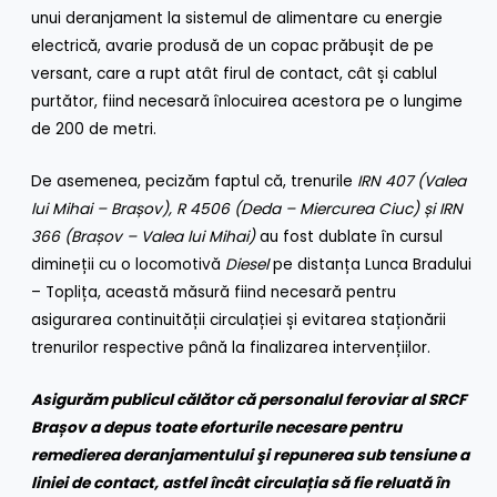
unui deranjament la sistemul de alimentare cu energie
electrică, avarie produsă de un copac prăbușit de pe
versant, care a rupt atât firul de contact, cât și cablul
purtător, fiind necesară înlocuirea acestora pe o lungime
de 200 de metri.
De asemenea, pecizăm faptul că, trenurile
IRN 407 (Valea
lui Mihai – Brașov), R 4506 (Deda – Miercurea Ciuc) și IRN
366 (Brașov – Valea lui Mihai)
au fost dublate în cursul
dimineții cu o locomotivă
Diesel
pe distanța Lunca Bradului
– Toplița, această măsură fiind necesară pentru
asigurarea continuității circulației și evitarea staționării
trenurilor respective până la finalizarea intervențiilor.
Asigurăm publicul călător că personalul feroviar al SRCF
Brașov a depus toate eforturile necesare pentru
remedierea deranjamentului şi repunerea sub tensiune a
liniei de contact, astfel încât circulația să fie reluată în