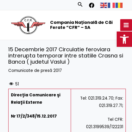
Skip
Search
to
MA
content
Compania Națională de Căi
M
Ferate ”CFR” – SA
Op
15 Decembrie 2017 Circulatie feroviara
intrerupta temporar intre statiile Crasna si
Banca ( judetul Vaslui )
Comunicate de presă 2017
51
Direc
ţia Comunicare şi
Tel: 021.319.24.70; Fax:
Relaţii Externe
021.319.27.71;
Nr 17/2/348/15.12.2017
Tel CFR:
021.3199539/122231