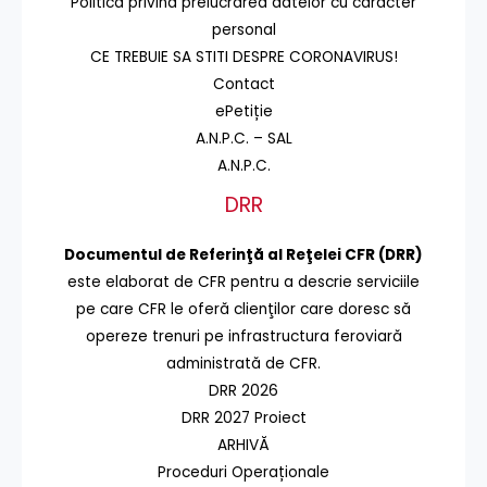
Politica privind prelucrarea datelor cu caracter
personal
CE TREBUIE SA STITI DESPRE CORONAVIRUS!
Contact
ePetiție
A.N.P.C. – SAL
A.N.P.C.
DRR
Documentul de Referinţă al Reţelei CFR (DRR)
este elaborat de CFR pentru a descrie serviciile
pe care CFR le oferă clienţilor care doresc să
opereze trenuri pe infrastructura feroviară
administrată de CFR.
DRR 2026
DRR 2027 Proiect
ARHIVĂ
Proceduri Operaționale