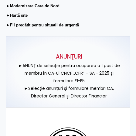
►Modernizare Gara de Nord
►Hartă site
►Fii pregătit pentru situații de urgență
ANUNŢURI
►ANUNȚ de selecție pentru ocuparea a 1 post de
membru în CA-ul CNCF „CFR” – SA - 2025 și
formulare F1-F5
►Selecție anunțuri și formulare membri CA,
Director General și Director Financiar