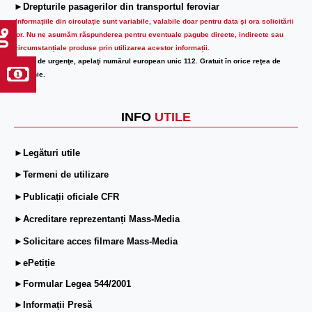
►Drepturile pasagerilor din transportul feroviar
Informaţiile din circulaţie sunt variabile, valabile doar pentru data şi ora solicitării
lor.
Nu ne asumăm răspunderea pentru eventuale pagube directe, indirecte sau
circumstanțiale produse prin utilizarea acestor informații.
În caz de urgenţe, apelaţi numărul european unic 112. Gratuit în orice reţea de
telefonie.
INFO
UTILE
►Legături utile
►Termeni de utilizare
►Publicații oficiale CFR
►Acreditare reprezentanți Mass-Media
►Solicitare acces filmare Mass-Media
►ePetiție
►Formular Legea 544/2001
►Informații Presă