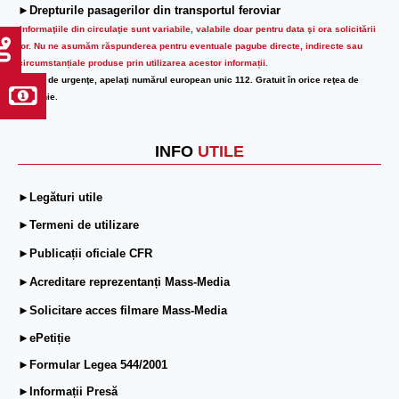
►Drepturile pasagerilor din transportul feroviar
Informaţiile din circulaţie sunt variabile, valabile doar pentru data şi ora solicitării
lor.
Nu ne asumăm răspunderea pentru eventuale pagube directe, indirecte sau
circumstanțiale produse prin utilizarea acestor informații.
În caz de urgenţe, apelaţi numărul european unic 112. Gratuit în orice reţea de
telefonie.
INFO
UTILE
►Legături utile
►Termeni de utilizare
►Publicații oficiale CFR
►Acreditare reprezentanți Mass-Media
►Solicitare acces filmare Mass-Media
►ePetiție
►Formular Legea 544/2001
►Informații Presă