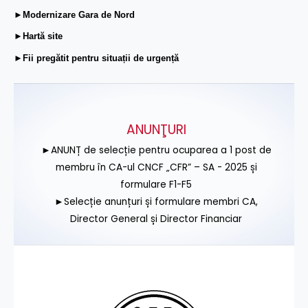
►Modernizare Gara de Nord
►Hartă site
►Fii pregătit pentru situații de urgență
ANUNŢURI
►ANUNȚ de selecție pentru ocuparea a 1 post de
membru în CA-ul CNCF „CFR” – SA - 2025 și
formulare F1-F5
►Selecție anunțuri și formulare membri CA,
Director General și Director Financiar