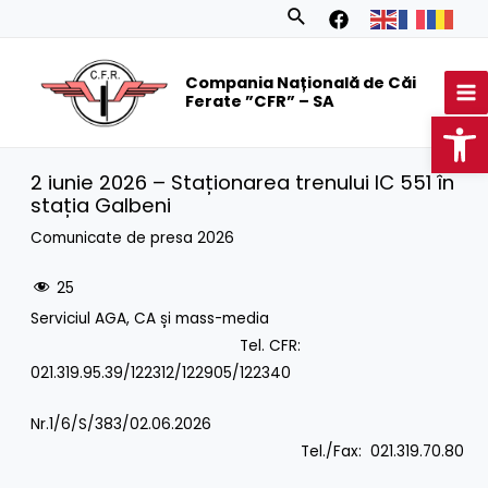
Skip
Search
to
MA
content
Compania Națională de Căi
M
Ferate ”CFR” – SA
Op
2 iunie 2026 – Staționarea trenului IC 551 în
stația Galbeni
Comunicate de presa 2026
25
Serviciul AGA, CA și mass-media
Tel. CFR:
021.319.95.39/122312/122905/122340
Nr.1/6/S/383/02.06.2026
Tel./Fax: 021.319.70.80