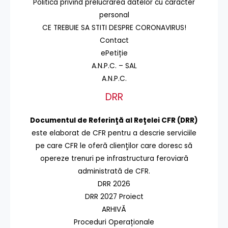
Politica privind prelucrarea datelor cu caracter
personal
CE TREBUIE SA STITI DESPRE CORONAVIRUS!
Contact
ePetiție
A.N.P.C. – SAL
A.N.P.C.
DRR
Documentul de Referinţă al Reţelei CFR (DRR)
este elaborat de CFR pentru a descrie serviciile
pe care CFR le oferă clienţilor care doresc să
opereze trenuri pe infrastructura feroviară
administrată de CFR.
DRR 2026
DRR 2027 Proiect
ARHIVĂ
Proceduri Operaționale