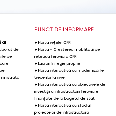
PUNCT DE INFORMARE
 al
►Harta rețelei CFR
aborat de
►Harta – Cresterea mobilitatii pe
iile pe
reteaua feroviara CFR
 care
►Lucrări în regie proprie
 pe
►Harta interactivă cu modernizările
dministrată
trecerilor la nivel
►Harta interactivă cu obiectivele de
investiții a infrastructurii feroviare
finanțate de la bugetul de stat
►Harta interactivă cu stadiul
proiectelor de infrastructură