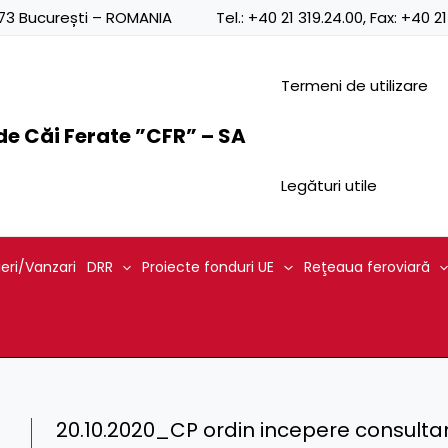
0873 București – ROMANIA
Tel.:
+40 21 319.24.00
, Fax:
+40 21
Termeni de utilizare
e Căi Ferate ”CFR” – SA
Legături utile
ieri/Vanzari
DRR
Proiecte fonduri UE
Reţeaua feroviară
20.10.2020_CP ordin incepere consulta