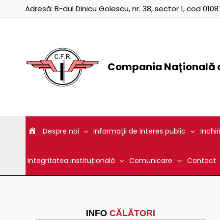
Skip
Adresă:
B-dul Dinicu Golescu, nr. 38, sector 1, cod 01
to
content
Compania Națională d
Despre noi
Informaţii de interes public
Inchir
Integritatea instituțională
Comunicare
Contact
INFO
CĂLĂTORI