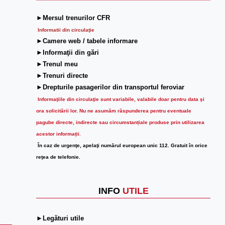
►Mersul trenurilor CFR
Informatii din circulaţie
►Camere web / tabele informare
►Informaţii din gări
►Trenul meu
►Trenuri directe
►Drepturile pasagerilor din transportul feroviar
Informaţiile din circulaţie sunt variabile, valabile doar pentru data şi
ora solicitării lor.
Nu ne asumăm răspunderea pentru eventuale
pagube directe, indirecte sau circumstanțiale produse prin utilizarea
acestor informații.
În caz de urgenţe, apelaţi numărul european unic 112. Gratuit în orice
reţea de telefonie.
INFO
UTILE
►Legături utile