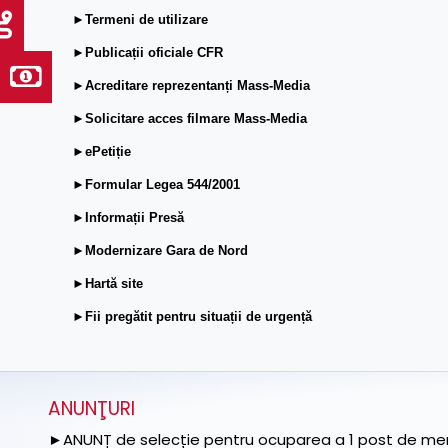
►Termeni de utilizare
►Publicații oficiale CFR
►Acreditare reprezentanți Mass-Media
►Solicitare acces filmare Mass-Media
►ePetiție
►Formular Legea 544/2001
►Informații Presă
►Modernizare Gara de Nord
►Hartă site
►Fii pregătit pentru situații de urgență
ANUNŢURI
►ANUNȚ de selecție pentru ocuparea a 1 post de memb