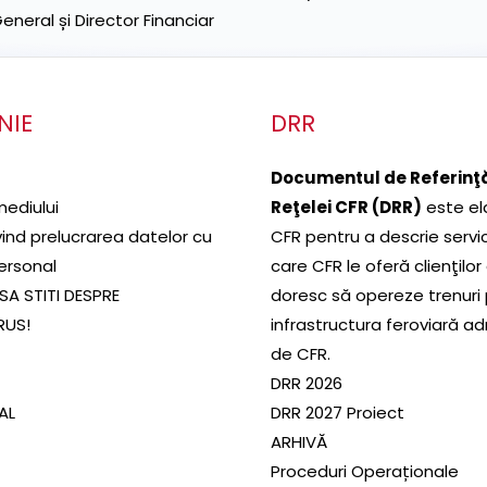
neral și Director Financiar
NIE
DRR
Documentul de Referinţă
mediului
Reţelei CFR (DRR)
este el
ivind prelucrarea datelor cu
CFR pentru a descrie servic
ersonal
care CFR le oferă clienţilor
SA STITI DESPRE
doresc să opereze trenuri
RUS!
infrastructura feroviară a
de CFR.
DRR 2026
SAL
DRR 2027 Proiect
ARHIVĂ
Proceduri Operaționale