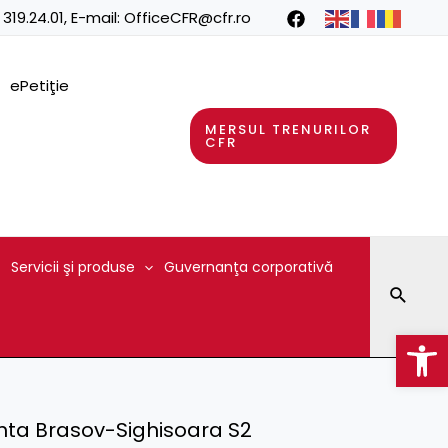
 319.24.01
, E-mail:
OfficeCFR@cfr.ro
ePetiţie
MERSUL TRENURILOR
CFR
Servicii şi produse
Guvernanţa corporativă
Searc
Op
nta Brasov-Sighisoara S2