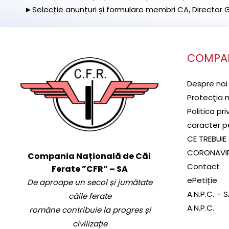
►Selecție anunțuri și formulare membri CA, Director Ge
COMPA
Despre noi
Protecţia 
Politica pr
caracter p
CE TREBUIE 
CORONAVI
Compania Națională de Căi
Contact
Ferate ”CFR” – SA
ePetiție
De aproape un secol și jumătate
A.N.P.C. – 
căile ferate
A.N.P.C.
române contribuie la progres și
civilizație