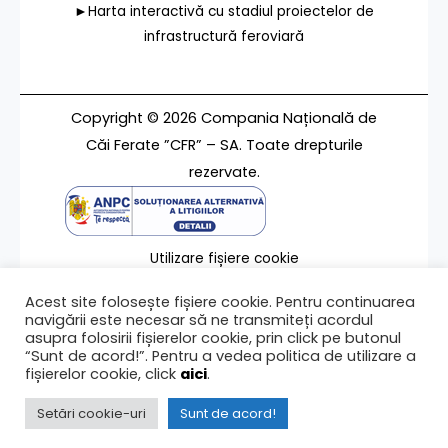
►Harta interactivă cu stadiul proiectelor de
infrastructură feroviară
Copyright © 2026 Compania Națională de
Căi Ferate ”CFR” – SA. Toate drepturile
rezervate.
Utilizare fișiere cookie
Termeni de utilizare
Acest site folosește fișiere cookie. Pentru continuarea
Contact
navigării este necesar să ne transmiteți acordul
asupra folosirii fișierelor cookie, prin click pe butonul
“Sunt de acord!”. Pentru a vedea politica de utilizare a
fișierelor cookie, click
aici
.
Ultima modificare a paginii 20/12/2019
Setări cookie-uri
Sunt de acord!