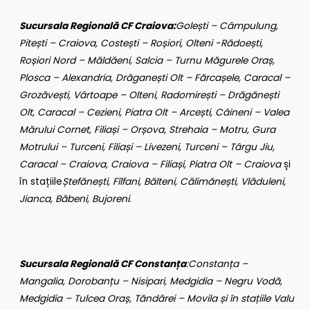
Sucursala Regională CF Craiova:
Golești – Câmpulung,
Pitești – Craiova, Costești – Roșiori, Olteni -Rădoești,
Roșiori Nord – Măldăeni, Salcia – Turnu Măgurele Oraș,
Plosca – Alexandria, Drăganești Olt – Fărcașele, Caracal –
Grozăvești, Vârtoape – Olteni, Radomirești – Drăgănești
Olt, Caracal – Cezieni, Piatra Olt – Arcești, Câineni – Valea
Mărului Cornet, Filiași – Orșova, Strehaia – Motru, Gura
Motrului – Turceni, Filiași – Livezeni, Turceni – Târgu Jiu,
Caracal – Craiova, Craiova – Filiași, Piatra Olt – Craiova
și
în stațiile
Ștefănești, Fîlfani, Bălteni, Călimănești, Vlăduleni,
Jianca, Băbeni, Bujoreni
.
Sucursala Regională CF Constanța
:
Constanța –
Mangalia, Dorobanțu – Nisipari, Medgidia – Negru Vodă,
Medgidia – Tulcea Oraș, Tăndărei – Movila și în stațiile Valu