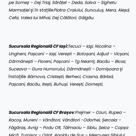
pe Someș – Dej Triaj, Sărățel – Deda, Salva – Sighetu
Marmației
și în stațiile
Piatra Craiului, Suncuiuș, Mera, Aleșd,
Cefa, Valea lui Mihai, Dej Călători, Gâlgău.
Sucursala Regională CF Iași:
Tecuci – Iaşi, Nicolina –
Ungheni, Pașcani – Iași, Verești – Botoșani, Adjud – Vicșani,
Dărmănești – Floreni, Pașcani – Tg Neamț, Bacău – Bicaz,
Suceava – Gura Humorului, Dărmănești – Dornișoara
și
înstațiile
Bârnova, Cristești, Berheci, Crasna, Bârlad,
Pașcani, Bacău, Itești, Buhuși, Verești, Dornești,
Sucursala Regională CF Brașov
:
Prejmer – Ozun, Rupea –
Racoș, Mureni – Vânători, Vânători -Odorhei, Șercaia –
Făgăraș, Avrig – Podu Olt, Tălmaciu – Sibiu, Șeica – Copșa
Mică, Turnișor – Orlat, Apoldu de Sus – Miercurea Sibiului,