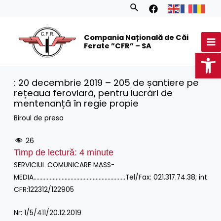
Skip
Search
to
MA
content
Compania Națională de Căi
M
Ferate ”CFR” – SA
Op
: 20 decembrie 2019 – 205 de șantiere pe
rețeaua feroviară, pentru lucrări de
mentenanță în regie propie
Biroul de presa
26
Timp de lectură:
4
minute
SERVICIUL COMUNICARE MASS-
MEDIA……………………………………………………..Tel/Fax: 021.317.74.38; int
CFR:122312/122905
Nr: 1/5/411/20.12.2019