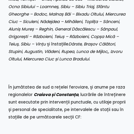
Ocna Sibiului – Loamneș, Sibiu – Sibiu Triaj, Sfântu
Gheorghe – Bodoc, Malnaș Băi – Bixadu Oltului, Miercurea
Ciuc – Siculeni, Nădejdea – Mihăileni, Toplița – Sânceni,
Aluniș Mureș – Reghin, General Dăscălescu – Sânpaul,
Grigorești – Războieni, Teiuș – Războieni, Copșa Mică –
Teiuș, Sibiu – Vințu
și înstațiile
Dârste, Brașov Călători,
Stupini, Augustin, Vlădeni, Rupea, Lunca de Mijloc,, Izvoru
Oltului, Miercurea Ciuc și Lunca Bradului.
În jumătatea de sud a rețelei feroviare, și anume pe raza
regionalelor
Craiova și Constanța
, lucrările de întreținere
sunt executate prin intervenții punctuale, cu utilaje proprii
și personal de specialitate, pe intervalele de stații sau în
stațiile de pe următoarele secții CF: