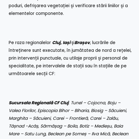
poduri, defrișarea vegetației și verificare stării liniilor și a
elementelor componente.
Pe raza regionalelor
Cluj, Iași
și
Brașov
, lucrările de
întreținere sunt executate, în jumătatea de nord a rețelei,
prin intervenții punctuale, cu utilaje proprii și personal de
specialitate, pe intervalele de stații sau în stațiile de pe
următoarele secții CF:
Sucursala Regională CF Cluj
:
Tunel – Cojocna, Boju –
Valea Florilor, Episcopia Bihor – Biharia, Biosig – Săcuieni,
Marghita – Săcuieni, Carei – Frontieră, Carei – Zalău,
Tâșnad -Acâș, Sărmășag – Boila, Botiz – Medieșu, Baia
Mare – Satu Lung, Beclean pe Someș – Ilva Mică, Beclean