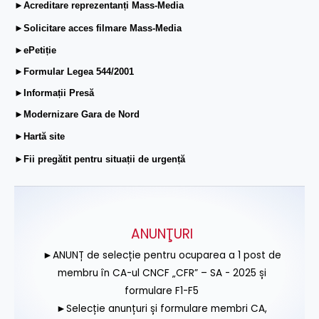
►Acreditare reprezentanți Mass-Media
►Solicitare acces filmare Mass-Media
►ePetiție
►Formular Legea 544/2001
►Informații Presă
►Modernizare Gara de Nord
►Hartă site
►Fii pregătit pentru situații de urgență
ANUNŢURI
►ANUNȚ de selecție pentru ocuparea a 1 post de
membru în CA-ul CNCF „CFR” – SA - 2025 și
formulare F1-F5
►Selecție anunțuri și formulare membri CA,