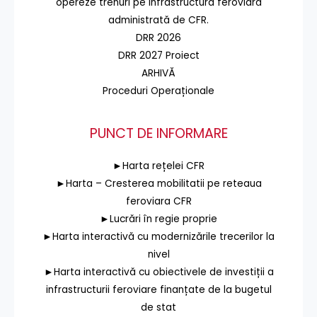
opereze trenuri pe infrastructura feroviară
administrată de CFR.
DRR 2026
DRR 2027 Proiect
ARHIVĂ
Proceduri Operaționale
PUNCT DE INFORMARE
►Harta rețelei CFR
►Harta – Cresterea mobilitatii pe reteaua
feroviara CFR
►Lucrări în regie proprie
►Harta interactivă cu modernizările trecerilor la
nivel
►Harta interactivă cu obiectivele de investiții a
infrastructurii feroviare finanțate de la bugetul
de stat