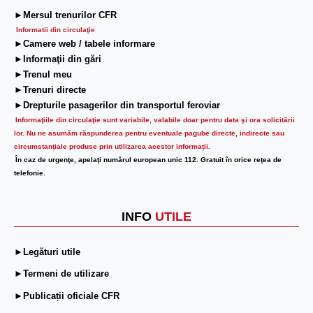
►Mersul trenurilor CFR
Informatii din circulaţie
►Camere web / tabele informare
►Informaţii din gări
►Trenul meu
►Trenuri directe
►Drepturile pasagerilor din transportul feroviar
Informaţiile din circulaţie sunt variabile, valabile doar pentru data şi ora solicitării
lor.
Nu ne asumăm răspunderea pentru eventuale pagube directe, indirecte sau
circumstanțiale produse prin utilizarea acestor informații.
În caz de urgenţe, apelaţi numărul european unic 112. Gratuit în orice reţea de
telefonie.
INFO
UTILE
►Legături utile
►Termeni de utilizare
►Publicații oficiale CFR