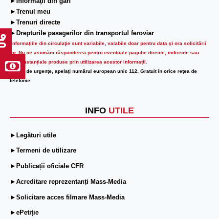
►Informaţii din gări
►Trenul meu
►Trenuri directe
►Drepturile pasagerilor din transportul feroviar
Informaţiile din circulaţie sunt variabile, valabile doar pentru data şi ora solicitării
lor.
Nu ne asumăm răspunderea pentru eventuale pagube directe, indirecte sau
circumstanțiale produse prin utilizarea acestor informații.
În caz de urgenţe, apelaţi numărul european unic 112. Gratuit în orice reţea de
telefonie.
INFO
UTILE
►Legături utile
►Termeni de utilizare
►Publicații oficiale CFR
►Acreditare reprezentanți Mass-Media
►Solicitare acces filmare Mass-Media
►ePetiție