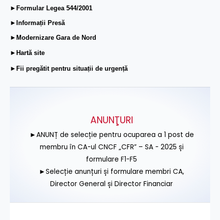
►Formular Legea 544/2001
►Informații Presă
►Modernizare Gara de Nord
►Hartă site
►Fii pregătit pentru situații de urgență
ANUNŢURI
►ANUNȚ de selecție pentru ocuparea a 1 post de
membru în CA-ul CNCF „CFR” – SA - 2025 și
formulare F1-F5
►Selecție anunțuri și formulare membri CA,
Director General și Director Financiar