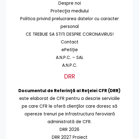
Despre noi
Protecţia mediului
Politica privind prelucrarea datelor cu caracter
personal
CE TREBUIE SA STITI DESPRE CORONAVIRUS!
Contact
ePetiție
A.N.P.C. – SAL
A.N.P.C.
DRR
Documentul de Referinţă al Reţelei CFR (DRR)
este elaborat de CFR pentru a descrie serviciile
pe care CFR le oferă clienţilor care doresc să
opereze trenuri pe infrastructura feroviară
administrată de CFR.
DRR 2026
DRR 2027 Proiect