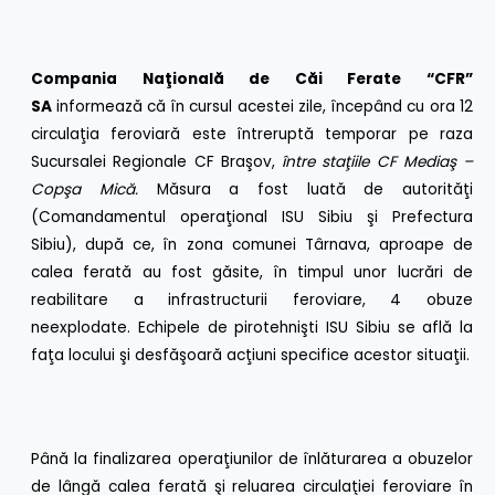
Compania Naţională de Căi Ferate “CFR”
SA
informează că în cursul acestei zile, începând cu ora 12
circulaţia feroviară este întreruptă temporar pe raza
Sucursalei Regionale CF Braşov,
între staţiile CF Mediaş –
Copşa Mică.
Măsura a fost luată de autorităţi
(Comandamentul operaţional ISU Sibiu şi Prefectura
Sibiu), după ce, în zona comunei Târnava, aproape de
calea ferată au fost găsite, în timpul unor lucrări de
reabilitare a infrastructurii feroviare, 4 obuze
neexplodate. Echipele de pirotehnişti ISU Sibiu se află la
faţa locului şi desfăşoară acţiuni specifice acestor situaţii.
Până la finalizarea operaţiunilor de înlăturarea a obuzelor
de lângă calea ferată şi reluarea circulaţiei feroviare în