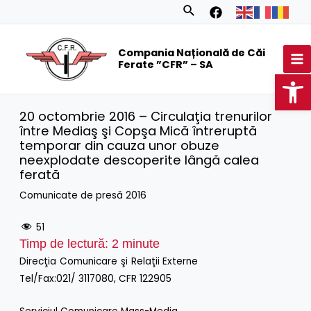
Skip
Search
to
MA
content
Compania Națională de Căi
M
Ferate ”CFR” – SA
Op
20 octombrie 2016 – Circulaţia trenurilor
între Mediaş şi Copşa Mică întreruptă
temporar din cauza unor obuze
neexplodate descoperite lângă calea
ferată
Comunicate de presă 2016
51
Timp de lectură:
2
minute
Direcţia Comunicare şi Relaţii Externe
Tel/Fax:021/ 3117080, CFR 122905