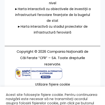
nivel
►Harta interactivă cu obiectivele de investiții a
infrastructurii feroviare finanțate de la bugetul
de stat
►Harta interactivă cu stadiul proiectelor de
infrastructură feroviară
Copyright © 2026 Compania Națională de
Căi Ferate ”CFR” – SA. Toate drepturile
rezervate.
Utilizare fișiere cookie
Termeni de utilizare
Acest site folosește fișiere cookie. Pentru continuarea
Contact
navigării este necesar să ne transmiteți acordul
asupra folosirii fișierelor cookie, prin click pe butonul