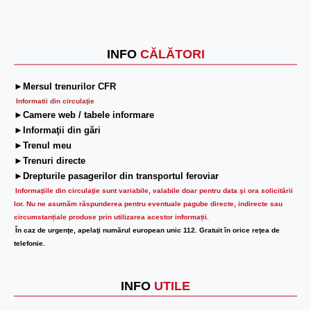
INFO
CĂLĂTORI
►Mersul trenurilor CFR
Informatii din circulaţie
►Camere web / tabele informare
►Informaţii din gări
►Trenul meu
►Trenuri directe
►Drepturile pasagerilor din transportul feroviar
Informaţiile din circulaţie sunt variabile, valabile doar pentru data şi ora solicitării
lor.
Nu ne asumăm răspunderea pentru eventuale pagube directe, indirecte sau
circumstanțiale produse prin utilizarea acestor informații.
În caz de urgenţe, apelaţi numărul european unic 112. Gratuit în orice reţea de
telefonie.
INFO
UTILE