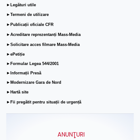
►Legături utile
►Termeni de utilizare
►Publicații oficiale CFR
►Acreditare reprezentanți Mass-Media
►Solicitare acces filmare Mass-Media
►ePetiție
►Formular Legea 544/2001
►Informații Presă
►Modernizare Gara de Nord
►Hartă site
►Fii pregătit pentru situații de urgență
ANUNŢURI