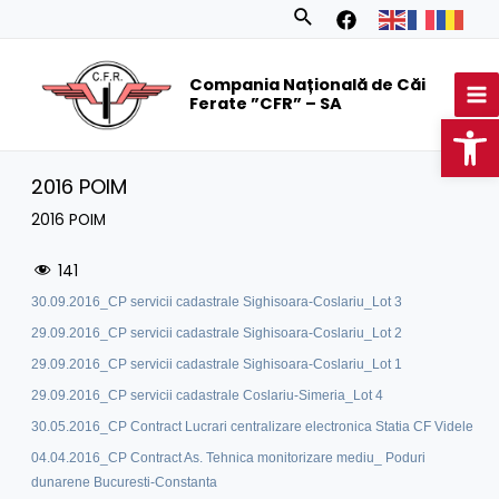
Skip
Search
to
MA
content
Compania Națională de Căi
M
Ferate ”CFR” – SA
Op
2016 POIM
2016 POIM
141
30.09.2016_CP servicii cadastrale Sighisoara-Coslariu_Lot 3
29.09.2016_CP servicii cadastrale Sighisoara-Coslariu_Lot 2
29.09.2016_CP servicii cadastrale Sighisoara-Coslariu_Lot 1
29.09.2016_CP servicii cadastrale Coslariu-Simeria_Lot 4
30.05.2016_CP Contract Lucrari centralizare electronica Statia CF Videle
04.04.2016_CP Contract As. Tehnica monitorizare mediu_ Poduri
dunarene Bucuresti-Constanta