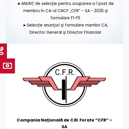
►ANUNȚ de selecție pentru ocuparea a 1 post de
membru în CA-ul CNCF „CFR” – SA - 2025 și
formulare F1-F5
►Selecție anunțuri și formulare membri CA,
Director General și Director Financiar
Compania Națională de Căi Ferate ”CFR” –
SA