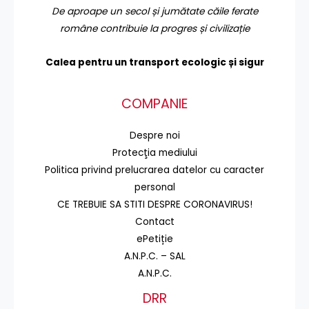
De aproape un secol și jumătate căile ferate
române contribuie la progres și civilizație
Calea pentru un transport
ecologic și sigur
COMPANIE
Despre noi
Protecţia mediului
Politica privind prelucrarea datelor cu caracter
personal
CE TREBUIE SA STITI DESPRE CORONAVIRUS!
Contact
ePetiție
A.N.P.C. – SAL
A.N.P.C.
DRR