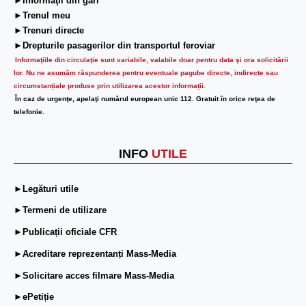
►Informaţii din gări
►Trenul meu
►Trenuri directe
►Drepturile pasagerilor din transportul feroviar
Informaţiile din circulaţie sunt variabile, valabile doar pentru data şi ora solicitării
lor.
Nu ne asumăm răspunderea pentru eventuale pagube directe, indirecte sau
circumstanțiale produse prin utilizarea acestor informații.
În caz de urgenţe, apelaţi numărul european unic 112. Gratuit în orice reţea de
telefonie.
INFO
UTILE
►Legături utile
►Termeni de utilizare
►Publicații oficiale CFR
►Acreditare reprezentanți Mass-Media
►Solicitare acces filmare Mass-Media
►ePetiție