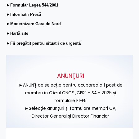
►Formular Legea 544/2001
►Informații Presă
►Modernizare Gara de Nord
►Hartă site
►Fii pregătit pentru situații de urgență
ANUNŢURI
►ANUNȚ de selecție pentru ocuparea a 1 post de
membru în CA-ul CNCF „CFR” – SA - 2025 și
formulare F1-F5
►Selecție anunțuri și formulare membri CA,
Director General și Director Financiar