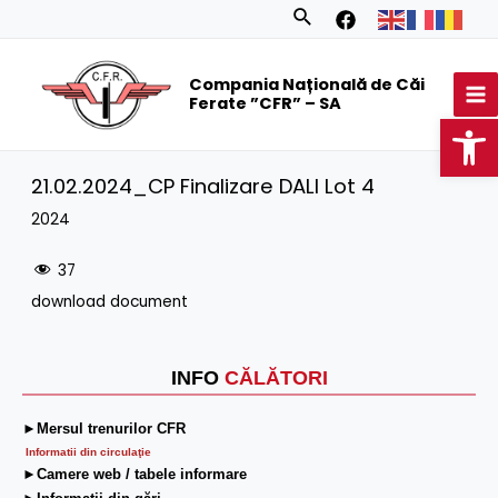
Skip
Search
to
MA
content
Compania Națională de Căi
M
Ferate ”CFR” – SA
Op
21.02.2024_CP Finalizare DALI Lot 4
2024
37
download document
INFO
CĂLĂTORI
►Mersul trenurilor CFR
Informatii din circulaţie
►Camere web / tabele informare