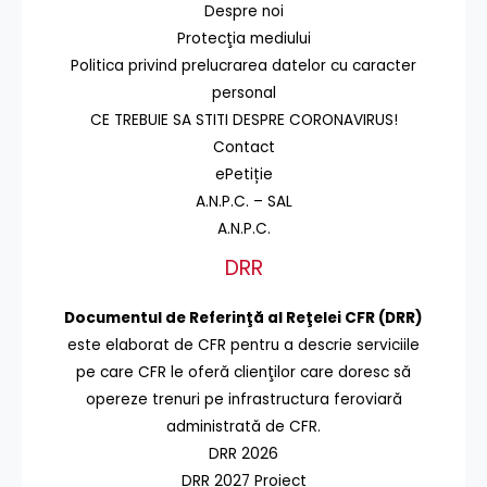
Despre noi
Protecţia mediului
Politica privind prelucrarea datelor cu caracter
personal
CE TREBUIE SA STITI DESPRE CORONAVIRUS!
Contact
ePetiție
A.N.P.C. – SAL
A.N.P.C.
DRR
Documentul de Referinţă al Reţelei CFR (DRR)
este elaborat de CFR pentru a descrie serviciile
pe care CFR le oferă clienţilor care doresc să
opereze trenuri pe infrastructura feroviară
administrată de CFR.
DRR 2026
DRR 2027 Proiect