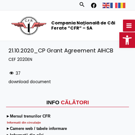
Skip
Search
to
MA
content
Compania Națională de Căi
M
Ferate ”CFR” – SA
Op
21.10.2020_CP Grant Agreement AIHCB
CEF 2020EN
37
download document
INFO
CĂLĂTORI
►Mersul trenurilor CFR
Informatii din circulaţie
►Camere web / tabele informare