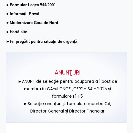
►Formular Legea 544/2001
►Informații Presă
►Modernizare Gara de Nord
►Hartă site
►Fii pregătit pentru situații de urgență
ANUNŢURI
►ANUNȚ de selecție pentru ocuparea a 1 post de
membru în CA-ul CNCF „CFR” – SA - 2025 și
formulare F1-F5
►Selecție anunțuri și formulare membri CA,
Director General și Director Financiar