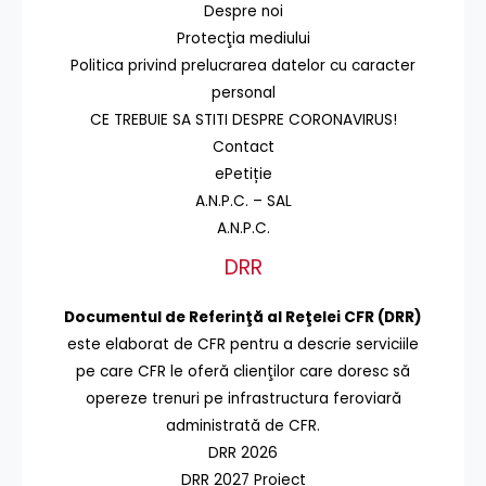
Despre noi
Protecţia mediului
Politica privind prelucrarea datelor cu caracter
personal
CE TREBUIE SA STITI DESPRE CORONAVIRUS!
Contact
ePetiție
A.N.P.C. – SAL
A.N.P.C.
DRR
Documentul de Referinţă al Reţelei CFR (DRR)
este elaborat de CFR pentru a descrie serviciile
pe care CFR le oferă clienţilor care doresc să
opereze trenuri pe infrastructura feroviară
administrată de CFR.
DRR 2026
DRR 2027 Proiect