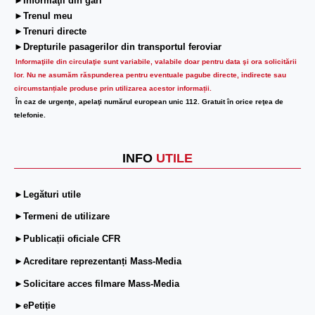
►Informaţii din gări
►Trenul meu
►Trenuri directe
►Drepturile pasagerilor din transportul feroviar
Informaţiile din circulaţie sunt variabile, valabile doar pentru data şi ora solicitării
lor.
Nu ne asumăm răspunderea pentru eventuale pagube directe, indirecte sau
circumstanțiale produse prin utilizarea acestor informații.
În caz de urgenţe, apelaţi numărul european unic 112. Gratuit în orice reţea de
telefonie.
INFO
UTILE
►Legături utile
►Termeni de utilizare
►Publicații oficiale CFR
►Acreditare reprezentanți Mass-Media
►Solicitare acces filmare Mass-Media
►ePetiție