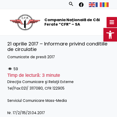
Skip
Search
to
MA
content
Compania Națională de Căi
M
Ferate ”CFR” – SA
Op
21 aprilie 2017 – Informare privind conditiile
de circulatie
Comunicate de presă 2017
59
Timp de lectură:
3
minute
Direcţia Comunicare şi Relaţii Externe
Tel/Fax:021/ 3117080, CFR 122905
Serviciul Comunicare Mass-Media
Nr. 17/2/115/21.04.2017