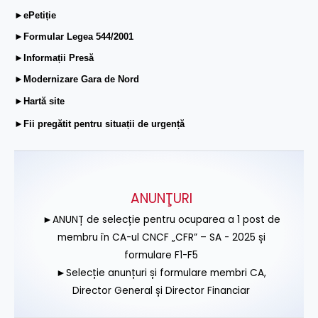
►ePetiție
►Formular Legea 544/2001
►Informații Presă
►Modernizare Gara de Nord
►Hartă site
►Fii pregătit pentru situații de urgență
ANUNŢURI
►ANUNȚ de selecție pentru ocuparea a 1 post de
membru în CA-ul CNCF „CFR” – SA - 2025 și
formulare F1-F5
►Selecție anunțuri și formulare membri CA,
Director General și Director Financiar