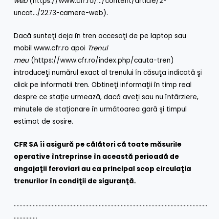
web
(
https://www.cfr.ro/…/content/article/2-
uncat…/2273-camere-web
).
Dacă sunteţi deja în tren accesaţi de pe laptop sau
mobil
www.cfr.ro
apoi
Trenul
meu
(
https://www.cfr.ro/index.php/cauta-tren
)
introduceţi numărul exact al trenului în căsuţa indicată şi
click pe informatii tren. Obtineţi informaţii în timp real
despre ce staţie urmează, dacă aveţi sau nu întârziere,
minutele de staţionare în următoarea gară şi timpul
estimat de sosire.
CFR SA îi asigură pe călători că toate măsurile
operative întreprinse în această perioadă de
angajaţii feroviari au ca principal scop circulaţia
trenurilor în condiţii de siguranţă.
……………………………………………………………………………………………………………………
…………….