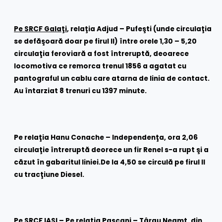
Pe SRCF Galaţi
, relaţia Adjud – Pufeşti (unde circulaţia
se defăşoară doar pe firul II) între orele 1,30 – 5,20
circulaţia feroviară a fost întreruptă, deoarece
locomotiva ce remorca trenul 1856 a agatat cu
pantograful un cablu care atarna de linia de contact.
Au întarziat 8 trenuri cu 1397 minute.
Pe relaţia Hanu Conache – Independenţa, ora 2,06
circulaţie întreruptă deorece un fir Renel s-a rupt şi a
căzut în gabaritul liniei.De la 4,50 se circulă pe firul II
cu tracţiune Diesel.
Pe SRCF IAŞI – Pe relaţia Paşcani – Târgu Neamţ, din