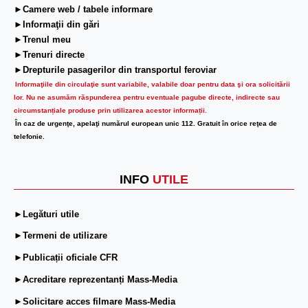
►Camere web / tabele informare
►Informaţii din gări
►Trenul meu
►Trenuri directe
►Drepturile pasagerilor din transportul feroviar
Informaţiile din circulaţie sunt variabile, valabile doar pentru data şi ora solicitării
lor.
Nu ne asumăm răspunderea pentru eventuale pagube directe, indirecte sau
circumstanțiale produse prin utilizarea acestor informații.
În caz de urgenţe, apelaţi numărul european unic 112. Gratuit în orice reţea de
telefonie.
INFO
UTILE
►Legături utile
►Termeni de utilizare
►Publicații oficiale CFR
►Acreditare reprezentanți Mass-Media
►Solicitare acces filmare Mass-Media