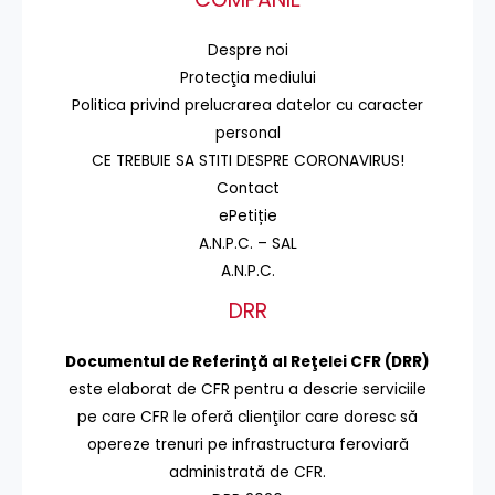
Despre noi
Protecţia mediului
Politica privind prelucrarea datelor cu caracter
personal
CE TREBUIE SA STITI DESPRE CORONAVIRUS!
Contact
ePetiție
A.N.P.C. – SAL
A.N.P.C.
DRR
Documentul de Referinţă al Reţelei CFR (DRR)
este elaborat de CFR pentru a descrie serviciile
pe care CFR le oferă clienţilor care doresc să
opereze trenuri pe infrastructura feroviară
administrată de CFR.