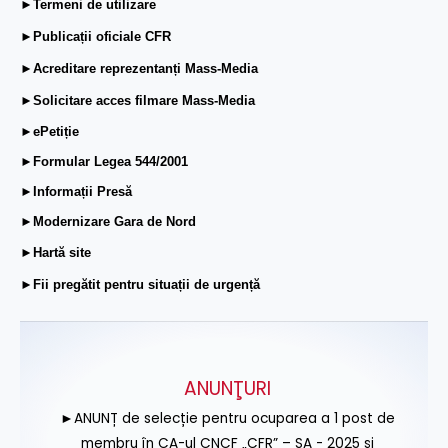
►Termeni de utilizare
►Publicații oficiale CFR
►Acreditare reprezentanți Mass-Media
►Solicitare acces filmare Mass-Media
►ePetiție
►Formular Legea 544/2001
►Informații Presă
►Modernizare Gara de Nord
►Hartă site
►Fii pregătit pentru situații de urgență
ANUNŢURI
►ANUNȚ de selecție pentru ocuparea a 1 post de
membru în CA-ul CNCF „CFR” – SA - 2025 și