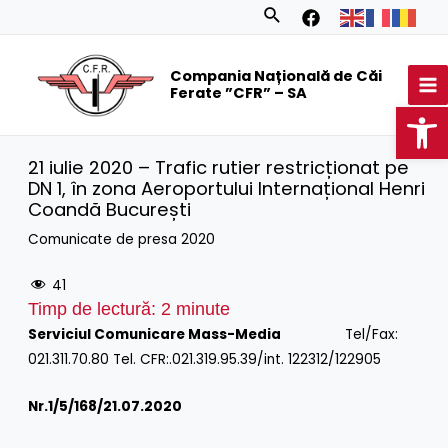
Skip
Search
to
MA
content
Compania Națională de Căi
M
Ferate ”CFR” – SA
Op
21 iulie 2020 – Trafic rutier restricționat pe
DN 1, în zona Aeroportului Internațional Henri
Coandă București
Comunicate de presa 2020
41
Timp de lectură:
2
minute
Serviciul Comunicare Mass-Media
Tel/Fax:
021.311.70.80 Tel. CFR:.021.319.95.39/int. 122312/122905
Nr.1/
5/168/21.07.2020