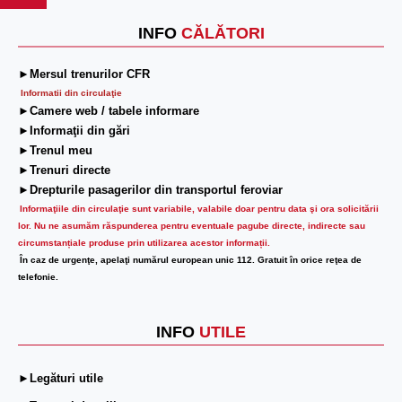
INFO
CĂLĂTORI
►Mersul trenurilor CFR
Informatii din circulaţie
►Camere web / tabele informare
►Informaţii din gări
►Trenul meu
►Trenuri directe
►Drepturile pasagerilor din transportul feroviar
Informaţiile din circulaţie sunt variabile, valabile doar pentru data şi ora solicitării
lor.
Nu ne asumăm răspunderea pentru eventuale pagube directe, indirecte sau
circumstanțiale produse prin utilizarea acestor informații.
În caz de urgenţe, apelaţi numărul european unic 112. Gratuit în orice reţea de
telefonie.
INFO
UTILE
►Legături utile