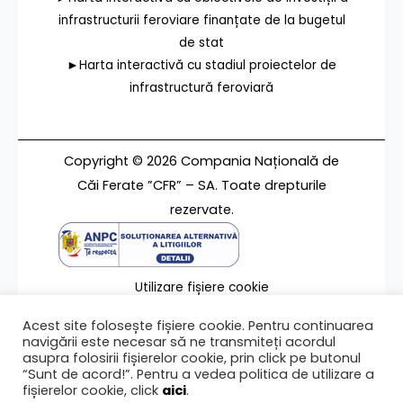
infrastructurii feroviare finanțate de la bugetul
de stat
►Harta interactivă cu stadiul proiectelor de
infrastructură feroviară
Copyright © 2026 Compania Națională de
Căi Ferate ”CFR” – SA. Toate drepturile
rezervate.
Utilizare fișiere cookie
Termeni de utilizare
Acest site folosește fișiere cookie. Pentru continuarea
Contact
navigării este necesar să ne transmiteți acordul
asupra folosirii fișierelor cookie, prin click pe butonul
“Sunt de acord!”. Pentru a vedea politica de utilizare a
fișierelor cookie, click
aici
.
Ultima modificare a paginii 21/07/2020