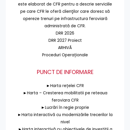
este elaborat de CFR pentru a descrie serviciile
pe care CFR le oferă clienţilor care doresc să
opereze trenuri pe infrastructura feroviară
administrată de CFR.
DRR 2026
DRR 2027 Proiect
ARHIVĂ
Proceduri Operaționale
PUNCT DE INFORMARE
►Harta rețelei CFR
►Harta – Cresterea mobilitatii pe reteaua
feroviara CFR
►Lucrări în regie proprie
►Harta interactivă cu modernizările trecerilor la
nivel
►Harta interactivă cu obiectivele de investiții a