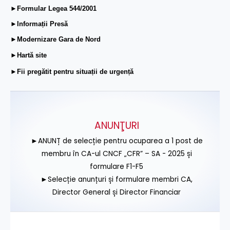
►Formular Legea 544/2001
►Informații Presă
►Modernizare Gara de Nord
►Hartă site
►Fii pregătit pentru situații de urgență
ANUNŢURI
►ANUNȚ de selecție pentru ocuparea a 1 post de
membru în CA-ul CNCF „CFR” – SA - 2025 și
formulare F1-F5
►Selecție anunțuri și formulare membri CA,
Director General și Director Financiar