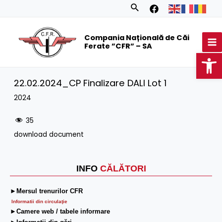
Skip
Search
to
MA
content
Compania Națională de Căi
M
Ferate ”CFR” – SA
Op
22.02.2024_CP Finalizare DALI Lot 1
2024
35
download document
INFO
CĂLĂTORI
►Mersul trenurilor CFR
Informatii din circulaţie
►Camere web / tabele informare