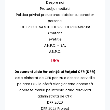
Despre noi
Protecţia mediului
Politica privind prelucrarea datelor cu caracter
personal
CE TREBUIE SA STITI DESPRE CORONAVIRUS!
Contact
ePetiție
A.N.P.C. – SAL
A.N.P.C.
DRR
Documentul de Referinţă al Reţelei CFR (DRR)
este elaborat de CFR pentru a descrie serviciile
pe care CFR le oferă clienţilor care doresc să
opereze trenuri pe infrastructura feroviară
administrată de CFR.
DRR 2026
DRR 2027 Proiect