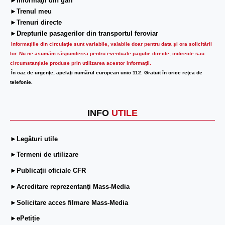
►Informaţii din gări
►Trenul meu
►Trenuri directe
►Drepturile pasagerilor din transportul feroviar
Informaţiile din circulaţie sunt variabile, valabile doar pentru data şi ora solicitării
lor.
Nu ne asumăm răspunderea pentru eventuale pagube directe, indirecte sau
circumstanțiale produse prin utilizarea acestor informații.
În caz de urgenţe, apelaţi numărul european unic 112. Gratuit în orice reţea de
telefonie.
INFO
UTILE
►Legături utile
►Termeni de utilizare
►Publicații oficiale CFR
►Acreditare reprezentanți Mass-Media
►Solicitare acces filmare Mass-Media
►ePetiție