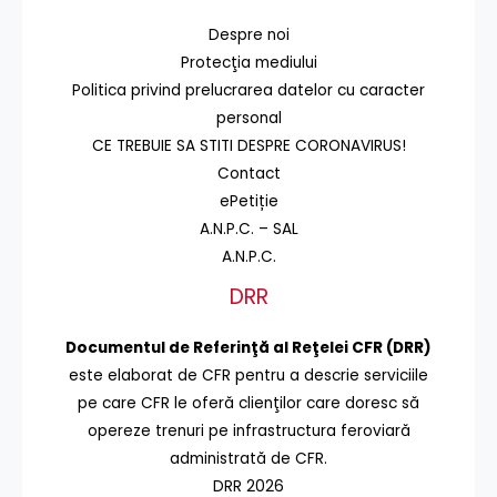
Despre noi
Protecţia mediului
Politica privind prelucrarea datelor cu caracter
personal
CE TREBUIE SA STITI DESPRE CORONAVIRUS!
Contact
ePetiție
A.N.P.C. – SAL
A.N.P.C.
DRR
Documentul de Referinţă al Reţelei CFR (DRR)
este elaborat de CFR pentru a descrie serviciile
pe care CFR le oferă clienţilor care doresc să
opereze trenuri pe infrastructura feroviară
administrată de CFR.
DRR 2026