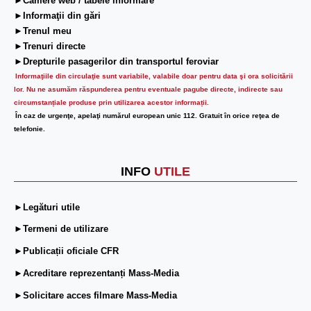
►Camere web / tabele informare
►Informaţii din gări
►Trenul meu
►Trenuri directe
►Drepturile pasagerilor din transportul feroviar
Informaţiile din circulaţie sunt variabile, valabile doar pentru data şi ora solicitării
lor.
Nu ne asumăm răspunderea pentru eventuale pagube directe, indirecte sau
circumstanțiale produse prin utilizarea acestor informații.
În caz de urgenţe, apelaţi numărul european unic 112. Gratuit în orice reţea de
telefonie.
INFO
UTILE
►Legături utile
►Termeni de utilizare
►Publicații oficiale CFR
►Acreditare reprezentanți Mass-Media
►Solicitare acces filmare Mass-Media