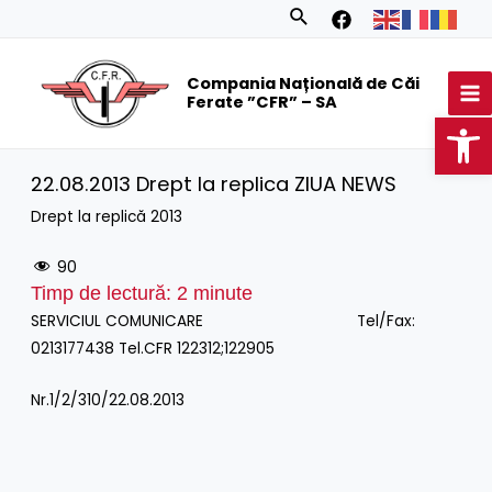
Skip
Search
to
MA
content
Compania Națională de Căi
M
Ferate ”CFR” – SA
Op
22.08.2013 Drept la replica ZIUA NEWS
Drept la replică 2013
90
Timp de lectură:
2
minute
SERVICIUL COMUNICARE Tel/Fax:
0213177438 Tel.CFR 122312;122905
Nr.1/2/310/22.08.2013