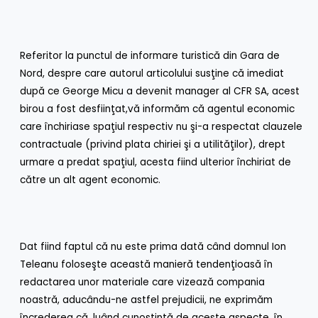
Referitor la punctul de informare turistică din Gara de
Nord, despre care autorul articolului susţine că imediat
după ce George Micu a devenit manager al CFR SA, acest
birou a fost desfiinţat,vă informăm că agentul economic
care închiriase spaţiul respectiv nu şi-a respectat clauzele
contractuale (privind plata chiriei şi a utilităţilor), drept
urmare a predat spaţiul, acesta fiind ulterior închiriat de
către un alt agent economic.
Dat fiind faptul că nu este prima dată când domnul Ion
Teleanu foloseşte această manieră tendenţioasă în
redactarea unor materiale care vizează compania
noastră, aducându-ne astfel prejudicii, ne exprimăm
încrederea că, luând cunoştinţă de aceste aspecte, în