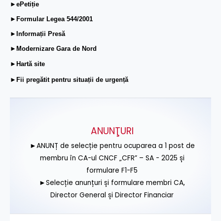
►ePetiție
►Formular Legea 544/2001
►Informații Presă
►Modernizare Gara de Nord
►Hartă site
►Fii pregătit pentru situații de urgență
ANUNŢURI
►ANUNȚ de selecție pentru ocuparea a 1 post de
membru în CA-ul CNCF „CFR” – SA - 2025 și
formulare F1-F5
►Selecție anunțuri și formulare membri CA,
Director General și Director Financiar