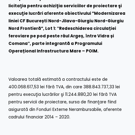
licitaţia pentru achiziţia serviciilor de proiectare şi
execuţie lucrări aferente obiectivului ”Modernizarea
liniei CF București Nord-Jilava-Giurgiu Nord-Giurgiu
Nord Frontieră”, Lot 1: ˮRedeschiderea circulației
feroviare pe pod peste râul Argeș, între Vidra și
Comanaˮ, parte integrantă a Programului
Operațional Infrastructura Mare – POIM.
Valoarea totală estimată a contractului este de
400.068.617,53 lei fără TVA, din care 388.843.737,33 lei
pentru execuţia lucrărilor şi 11.244.880,20 lei fără TVA
pentru servicii de proiectare, sursa de finanţare fiind
asigurată din Fonduri Externe Nerambursabile, aferente
cadrului financiar 2014 – 2020.