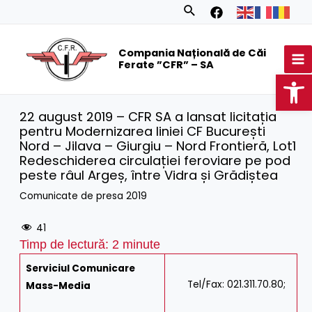
Skip
Search
to
MA
content
Compania Națională de Căi
M
Ferate ”CFR” – SA
Op
22 august 2019 – CFR SA a lansat licitația
pentru Modernizarea liniei CF București
Nord – Jilava – Giurgiu – Nord Frontieră, Lot1
Redeschiderea circulației feroviare pe pod
peste râul Argeș, între Vidra și Grădiștea
Comunicate de presa 2019
41
Timp de lectură:
2
minute
Serviciul Comunicare
Tel/Fax: 021.311.70.80;
Mass-Media