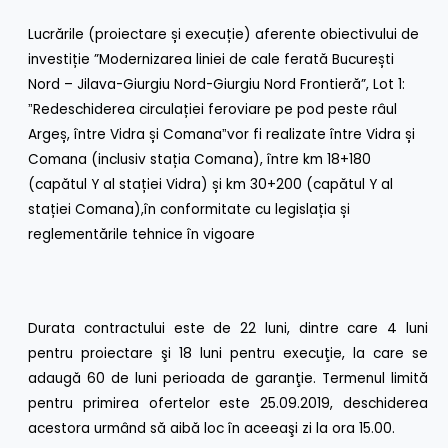
Lucrările (proiectare și execuție) aferente obiectivului de
investiție ”Modernizarea liniei de cale ferată București
Nord – Jilava-Giurgiu Nord-Giurgiu Nord Frontieră”, Lot 1:
ˮRedeschiderea circulației feroviare pe pod peste râul
Argeș, între Vidra și Comanaˮvor fi realizate între Vidra și
Comana (inclusiv stația Comana), între km 18+180
(capătul Y al stației Vidra) și km 30+200 (capătul Y al
stației Comana),în conformitate cu legislația și
reglementările tehnice în vigoare
Durata contractului este de 22 luni, dintre care 4 luni
pentru proiectare şi 18 luni pentru execuţie, la care se
adaugă 60 de luni perioada de garanţie. Termenul limită
pentru primirea ofertelor este 25.09.2019, deschiderea
acestora urmând să aibă loc în aceeaşi zi la ora 15.00.