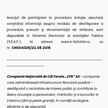
Anunţul de participare la procedura
licitaţie deschisă
,
conţinând informaţii asupra modului de desfăşurare a
procedurii, precum şi documentaţia de atribuire, sunt
disponibile în Sistemul Electronic al Achiziţiilor Publice
(S.E.A.P.), la adresa
www.e-licitatie.ro
., cu
nr.
CN1014325/22.08.2019
.
………………………………………………………………………………………………
……………………………………
Compania Naţională de Căi Ferate „CFR” SA
– companie
care administrează infrastructura feroviară publică –
desfăşoară o activitate de interes public şi contribuie la
libera circulaţie a persoanelor, mărfurilor şi a bunurilor în
interiorul ţării şi peste graniţă, în condiţii ecologice,
eficiente şi de siguranţă
.