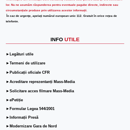
lor.
Nu ne asumăm răspunderea pentru eventuale pagube directe, indirecte sau
circumstanțiale produse prin utilizarea acestor informații.
În caz de urgenţe, apelaţi numărul european unic 112. Gratuit în orice reţea de
telefonie.
INFO
UTILE
►Legături utile
►Termeni de utilizare
►Publicații oficiale CFR
►Acreditare reprezentanți Mass-Media
►Solicitare acces filmare Mass-Media
►ePetiție
►Formular Legea 544/2001
►Informații Presă
►Modernizare Gara de Nord