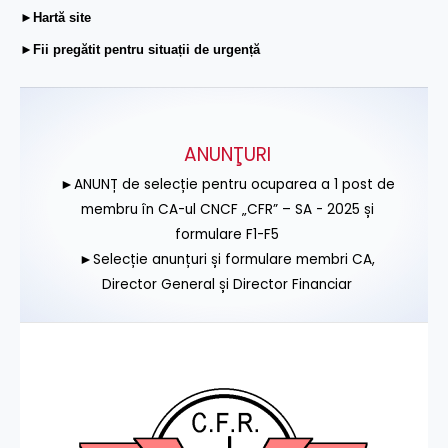
►Hartă site
►Fii pregătit pentru situații de urgență
ANUNŢURI
►ANUNȚ de selecție pentru ocuparea a 1 post de
membru în CA-ul CNCF „CFR” – SA - 2025 și
formulare F1-F5
►Selecție anunțuri și formulare membri CA,
Director General și Director Financiar