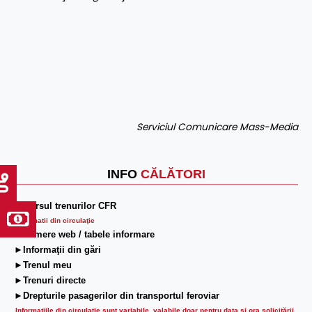
Serviciul Comunicare Mass-Media
INFO
CĂLĂTORI
►Mersul trenurilor CFR
Informatii din circulaţie
►Camere web / tabele informare
►Informaţii din gări
►Trenul meu
►Trenuri directe
►Drepturile pasagerilor din transportul feroviar
Informaţiile din circulaţie sunt variabile, valabile doar pentru data şi ora solicitării