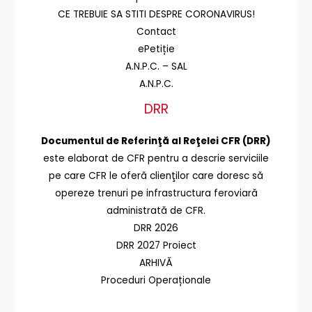
CE TREBUIE SA STITI DESPRE CORONAVIRUS!
Contact
ePetiție
A.N.P.C. – SAL
A.N.P.C.
DRR
Documentul de Referinţă al Reţelei CFR (DRR)
este elaborat de CFR pentru a descrie serviciile
pe care CFR le oferă clienţilor care doresc să
opereze trenuri pe infrastructura feroviară
administrată de CFR.
DRR 2026
DRR 2027 Proiect
ARHIVĂ
Proceduri Operaționale