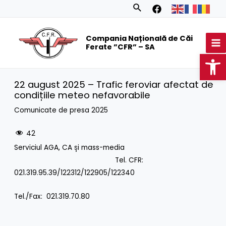
Skip
Search
to
MA
content
Compania Națională de Căi
M
Ferate ”CFR” – SA
Op
22 august 2025 – Trafic feroviar afectat de
condițiile meteo nefavorabile
Comunicate de presa 2025
42
Serviciul AGA, CA și mass-media
Tel. CFR:
021.319.95.39/122312/122905/122340
Tel./Fax: 021.319.70.80