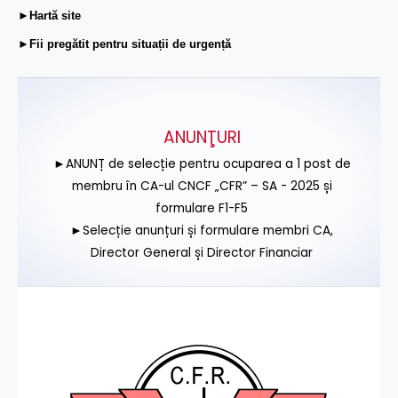
►Hartă site
►Fii pregătit pentru situații de urgență
ANUNŢURI
►ANUNȚ de selecție pentru ocuparea a 1 post de
membru în CA-ul CNCF „CFR” – SA - 2025 și
formulare F1-F5
►Selecție anunțuri și formulare membri CA,
Director General și Director Financiar