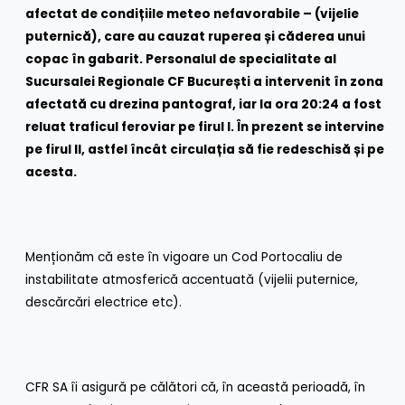
afectat de condițiile meteo nefavorabile – (vijelie
puternică), care au cauzat ruperea și căderea unui
copac în gabarit. Personalul de specialitate al
Sucursalei Regionale CF București a intervenit în zona
afectată cu drezina pantograf, iar la ora 20:24 a fost
reluat traficul feroviar pe firul I. În prezent se intervine
pe firul II, astfel încât circulația să fie redeschisă și pe
acesta.
Menționăm că este în vigoare un Cod Portocaliu de
instabilitate atmosferică accentuată (vijelii puternice,
descărcări electrice etc).
CFR SA îi asigură pe călători că, în această perioadă, în