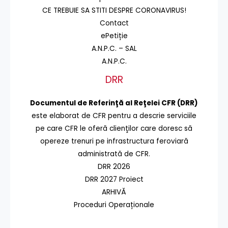
CE TREBUIE SA STITI DESPRE CORONAVIRUS!
Contact
ePetiție
A.N.P.C. – SAL
A.N.P.C.
DRR
Documentul de Referinţă al Reţelei CFR (DRR)
este elaborat de CFR pentru a descrie serviciile
pe care CFR le oferă clienţilor care doresc să
opereze trenuri pe infrastructura feroviară
administrată de CFR.
DRR 2026
DRR 2027 Proiect
ARHIVĂ
Proceduri Operaționale