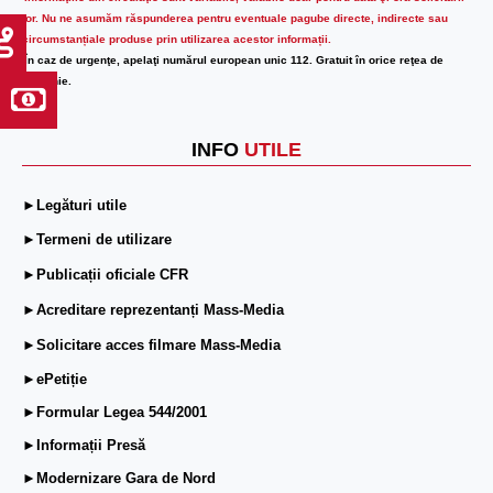
lor.
Nu ne asumăm răspunderea pentru eventuale pagube directe, indirecte sau
circumstanțiale produse prin utilizarea acestor informații.
În caz de urgenţe, apelaţi numărul european unic 112. Gratuit în orice reţea de
telefonie.
INFO
UTILE
►Legături utile
►Termeni de utilizare
►Publicații oficiale CFR
►Acreditare reprezentanți Mass-Media
►Solicitare acces filmare Mass-Media
►ePetiție
►Formular Legea 544/2001
►Informații Presă
►Modernizare Gara de Nord