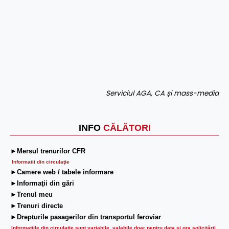
Serviciul AGA, CA și mass-media
INFO
CĂLĂTORI
►Mersul trenurilor CFR
Informatii din circulaţie
►Camere web / tabele informare
►Informaţii din gări
►Trenul meu
►Trenuri directe
►Drepturile pasagerilor din transportul feroviar
Informaţiile din circulaţie sunt variabile, valabile doar pentru data şi ora solicitării