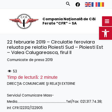
Skip
Search
to
MA
content
Compania Națională de Căi
M
Ferate ”CFR” – SA
Op
22 februarie 2019 – Circulatie feroviara
reluata pe relatia Ploiesti Sud – Ploiesti Est
– Valea Calugareasca, firul II
Comunicate de presa 2019
53
Timp de lectură:
2
minute
DIRECŢIA COMUNICARE ŞI RELAŢII EXTERNE
Serviciul Comunicare Mass-
Media………………………………………………………..Tel/Fax: 021.317.74.38;
int CFR:122312/122905