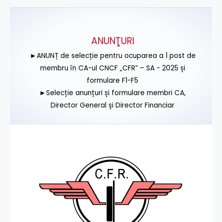
ANUNŢURI
►ANUNȚ de selecție pentru ocuparea a 1 post de
membru în CA-ul CNCF „CFR” – SA - 2025 și
formulare F1-F5
►Selecție anunțuri și formulare membri CA,
Director General și Director Financiar