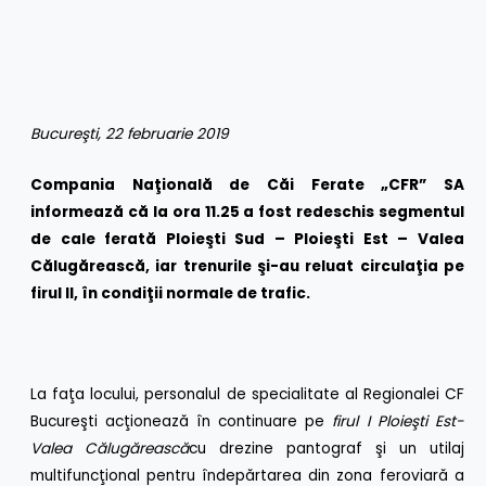
Bucureşti, 22 februarie 2019
Compania Naţională de Căi Ferate „CFR” SA
informează că la ora 11.25 a fost redeschis segmentul
de cale ferată
Ploie
şti Sud – Ploieşti Est – Valea
Călugărească, iar trenurile şi-au reluat circulaţia pe
firul II, în condiţii normale de trafic.
La faţa locului, personalul de specialitate al Regionalei CF
Bucureşti acţionează în continuare pe
firul I
Ploieşti Est-
Valea Călugărească
cu drezine pantograf şi un utilaj
multifuncţional pentru îndepărtarea din zona feroviară a