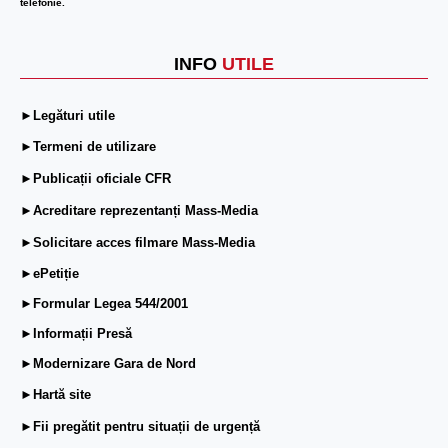
telefonie.
INFO
UTILE
►Legături utile
►Termeni de utilizare
►Publicații oficiale CFR
►Acreditare reprezentanți Mass-Media
►Solicitare acces filmare Mass-Media
►ePetiție
►Formular Legea 544/2001
►Informații Presă
►Modernizare Gara de Nord
►Hartă site
►Fii pregătit pentru situații de urgență