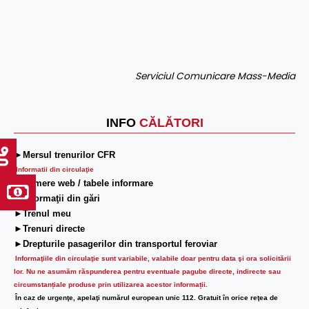
Serviciul Comunicare Mass-Media
INFO
CĂLĂTORI
►Mersul trenurilor CFR
Informatii din circulaţie
►Camere web / tabele informare
►Informaţii din gări
►Trenul meu
►Trenuri directe
►Drepturile pasagerilor din transportul feroviar
Informaţiile din circulaţie sunt variabile, valabile doar pentru data şi ora solicitării
lor.
Nu ne asumăm răspunderea pentru eventuale pagube directe, indirecte sau
circumstanțiale produse prin utilizarea acestor informații.
În caz de urgenţe, apelaţi numărul european unic 112. Gratuit în orice reţea de