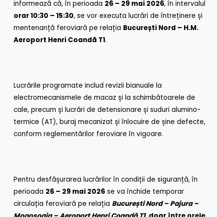
informează că, în perioada
26 – 29 mai 2026
, în intervalul
orar 10:30 – 15:30
, se vor executa lucrări de întreținere și
mentenanță feroviară pe relația
București Nord – H.M.
Aeroport Henri Coandă T1
.
Lucrările programate includ revizii bianuale la
electromecanismele de macaz și la schimbătoarele de
cale, precum și lucrări de detensionare și suduri alumino-
termice (AT), buraj mecanizat și înlocuire de șine defecte,
conform reglementărilor feroviare în vigoare.
Pentru desfășurarea lucrărilor în condiții de siguranță, în
perioada
26 – 29 mai 2026
se va închide temporar
circulația feroviară pe relația
București Nord – Pajura –
Mogoșoaia – Aeroport Henri Coandă T1
,
doar între orele