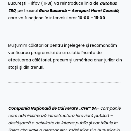
București – Ilfov (TPBI) va reintroduce linia de
autobuz
780
, pe traseul
Gara Basarab – Aeroport Henri Coandă
,
care va funcționa în intervalul orar
10:00 – 16:00
.
Mulțumim călătorilor pentru înțelegere și recomandăm
verificarea programului de circulație înainte de
efectuarea călătoriei, precum și urmărirea anunțurilor din
stații și din trenuri.
…………………………………………………………………………………………………………………
Compania Naţională de Căi Ferate „CFR” SA
– companie
care administrează infrastructura feroviară publică –
desfăşoară o activitate de interes public şi contribuie la
libera circulaţie a persoanelor, mărfurilor şi a bunurilor în