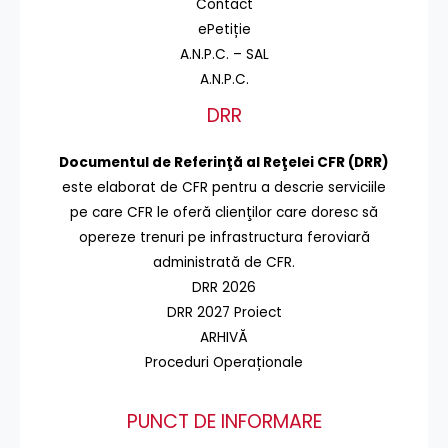
Contact
ePetiție
A.N.P.C. – SAL
A.N.P.C.
DRR
Documentul de Referinţă al Reţelei CFR (DRR)
este elaborat de CFR pentru a descrie serviciile
pe care CFR le oferă clienţilor care doresc să
opereze trenuri pe infrastructura feroviară
administrată de CFR.
DRR 2026
DRR 2027 Proiect
ARHIVĂ
Proceduri Operaționale
PUNCT DE INFORMARE