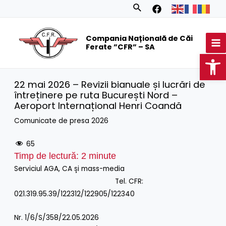
Skip
Search
to
MA
content
Compania Națională de Căi
M
Ferate ”CFR” – SA
Op
22 mai 2026 – Revizii bianuale și lucrări de
întreținere pe ruta București Nord –
Aeroport Internațional Henri Coandă
Comunicate de presa 2026
65
Timp de lectură:
2
minute
Serviciul AGA, CA și mass-media
Tel. CFR:
021.319.95.39/122312/122905/122340
Nr. 1/6/S/358/22.05.2026