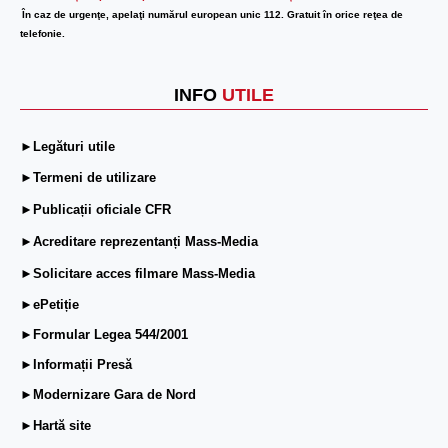
În caz de urgenţe, apelaţi numărul european unic 112. Gratuit în orice reţea de
telefonie.
INFO
UTILE
►Legături utile
►Termeni de utilizare
►Publicații oficiale CFR
►Acreditare reprezentanți Mass-Media
►Solicitare acces filmare Mass-Media
►ePetiție
►Formular Legea 544/2001
►Informații Presă
►Modernizare Gara de Nord
►Hartă site