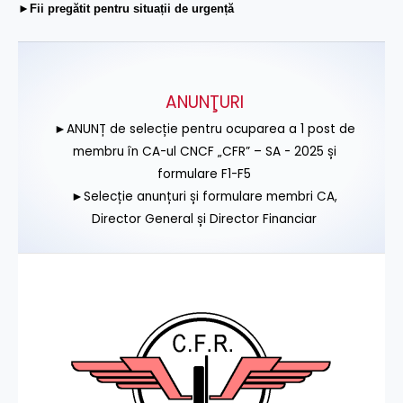
►Fii pregătit pentru situații de urgență
ANUNŢURI
►ANUNȚ de selecție pentru ocuparea a 1 post de
membru în CA-ul CNCF „CFR” – SA - 2025 și
formulare F1-F5
►Selecție anunțuri și formulare membri CA,
Director General și Director Financiar