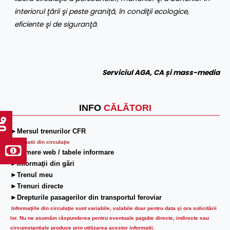
interiorul ţării şi peste graniţă, în condiţii ecologice,
eficiente şi de siguranţă
.
Serviciul AGA, CA și mass-media
INFO
CĂLĂTORI
►Mersul trenurilor CFR
Informatii din circulaţie
►Camere web / tabele informare
►Informaţii din gări
►Trenul meu
►Trenuri directe
►Drepturile pasagerilor din transportul feroviar
Informaţiile din circulaţie sunt variabile, valabile doar pentru data şi ora solicitării
lor.
Nu ne asumăm răspunderea pentru eventuale pagube directe, indirecte sau
circumstanțiale produse prin utilizarea acestor informații.