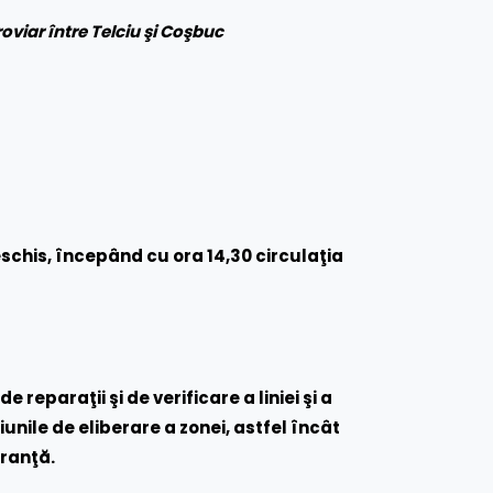
roviar între Telciu şi Coşbuc
chis, începând cu ora 14,30 circulaţia
 reparaţii şi de verificare a liniei şi a
nile de eliberare a zonei, astfel încât
uranţă.