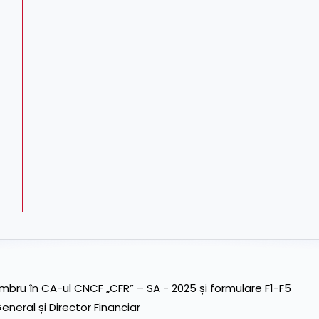
ru în CA-ul CNCF „CFR” – SA - 2025 și formulare F1-F5
neral și Director Financiar