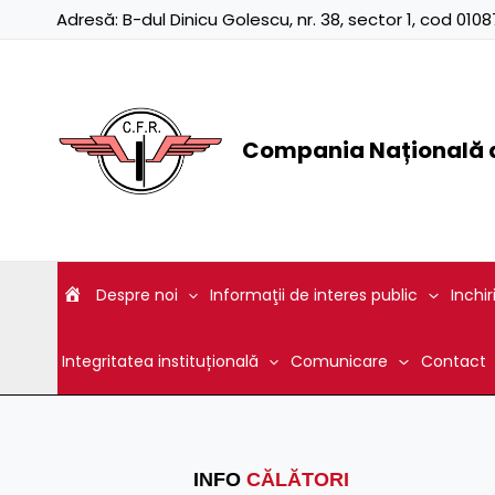
Skip
Adresă:
B-dul Dinicu Golescu, nr. 38, sector 1, cod 01
to
content
Compania Națională d
Despre noi
Informaţii de interes public
Inchir
Integritatea instituțională
Comunicare
Contact
INFO
CĂLĂTORI