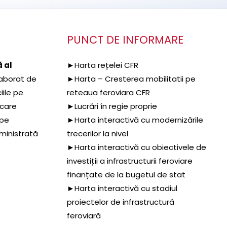
PUNCT DE INFORMARE
 al
►Harta rețelei CFR
aborat de
►Harta – Cresterea mobilitatii pe
iile pe
reteaua feroviara CFR
 care
►Lucrări în regie proprie
 pe
►Harta interactivă cu modernizările
dministrată
trecerilor la nivel
►Harta interactivă cu obiectivele de
investiții a infrastructurii feroviare
finanțate de la bugetul de stat
►Harta interactivă cu stadiul
proiectelor de infrastructură
feroviară