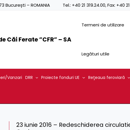
0873 București – ROMANIA
Tel.:
+40 21 319.24.00
, Fax:
+40 21
Termeni de utilizare
e Căi Ferate ”CFR” – SA
Legături utile
ieri/Vanzari
DRR
Proiecte fonduri UE
Reţeaua feroviară
23 iunie 2016 – Redeschiderea circulatiei 