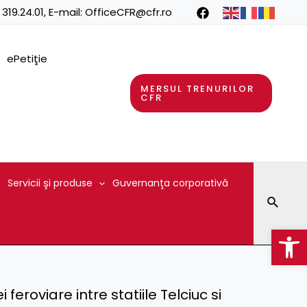
 319.24.01
, E-mail:
OfficeCFR@cfr.ro
ePetiţie
MERSUL TRENURILOR
CFR
Servicii şi produse
Guvernanţa corporativă
Searc
Op
feroviare intre statiile Telciuc si