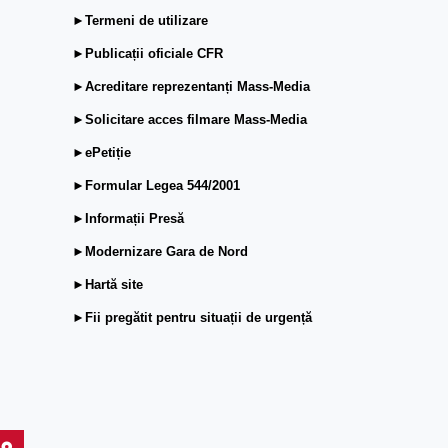
►Termeni de utilizare
►Publicații oficiale CFR
►Acreditare reprezentanți Mass-Media
►Solicitare acces filmare Mass-Media
►ePetiție
►Formular Legea 544/2001
►Informații Presă
►Modernizare Gara de Nord
►Hartă site
►Fii pregătit pentru situații de urgență