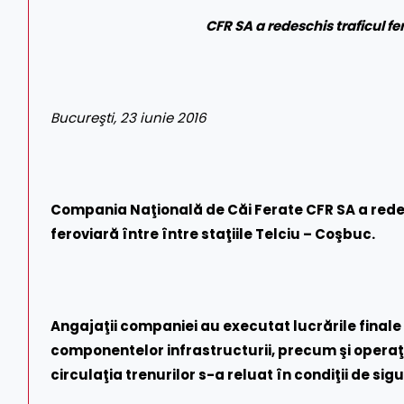
CFR SA a redeschis traficul fe
Bucureşti, 23 iunie 2016
Compania Naţională de Căi Ferate CFR SA a redes
feroviară între între staţiile Telciu – Coşbuc.
Angajaţii companiei au executat lucrările finale de
componentelor infrastructurii, precum şi operaţiu
circulaţia trenurilor s-a reluat în condiţii de sig