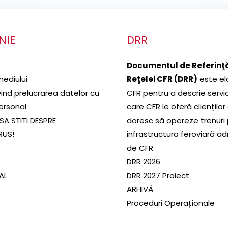
NIE
DRR
Documentul de Referinţă
mediului
Reţelei CFR (DRR)
este el
ivind prelucrarea datelor cu
CFR pentru a descrie servic
ersonal
care CFR le oferă clienţilor
SA STITI DESPRE
doresc să opereze trenuri
RUS!
infrastructura feroviară a
de CFR.
DRR 2026
SAL
DRR 2027 Proiect
ARHIVĂ
Proceduri Operaționale