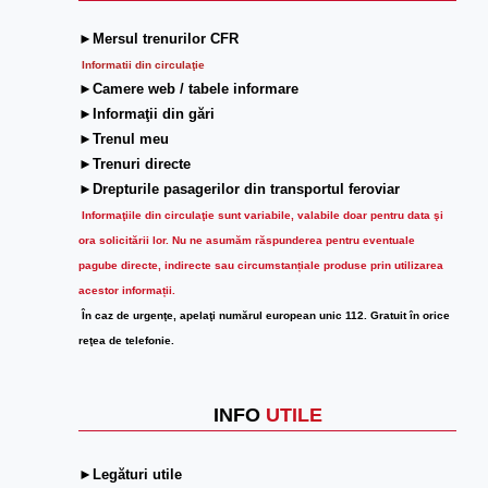
►Mersul trenurilor CFR
Informatii din circulaţie
►Camere web / tabele informare
►Informaţii din gări
►Trenul meu
►Trenuri directe
►Drepturile pasagerilor din transportul feroviar
Informaţiile din circulaţie sunt variabile, valabile doar pentru data şi
ora solicitării lor.
Nu ne asumăm răspunderea pentru eventuale
pagube directe, indirecte sau circumstanțiale produse prin utilizarea
acestor informații.
În caz de urgenţe, apelaţi numărul european unic 112. Gratuit în orice
reţea de telefonie.
INFO
UTILE
►Legături utile