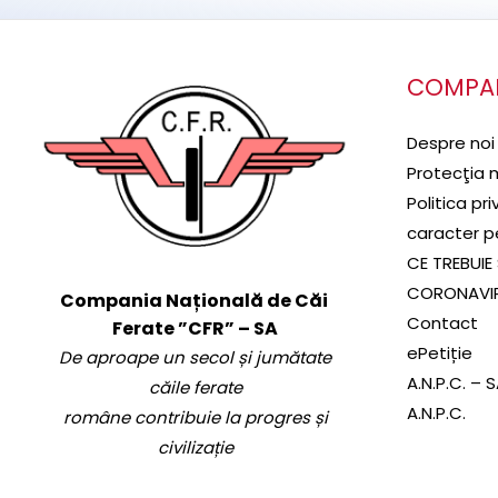
COMPA
Despre noi
Protecţia 
Politica pr
caracter p
CE TREBUIE 
CORONAVI
Compania Națională de Căi
Contact
Ferate ”CFR” – SA
ePetiție
De aproape un secol și jumătate
A.N.P.C. – 
căile ferate
A.N.P.C.
române contribuie la progres și
civilizație