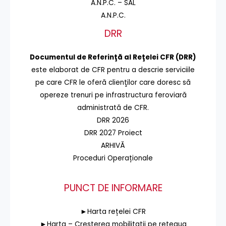
A.N.P.C. – SAL
A.N.P.C.
DRR
Documentul de Referinţă al Reţelei CFR (DRR)
este elaborat de CFR pentru a descrie serviciile
pe care CFR le oferă clienţilor care doresc să
opereze trenuri pe infrastructura feroviară
administrată de CFR.
DRR 2026
DRR 2027 Proiect
ARHIVĂ
Proceduri Operaționale
PUNCT DE INFORMARE
►Harta rețelei CFR
►Harta – Cresterea mobilitatii pe reteaua