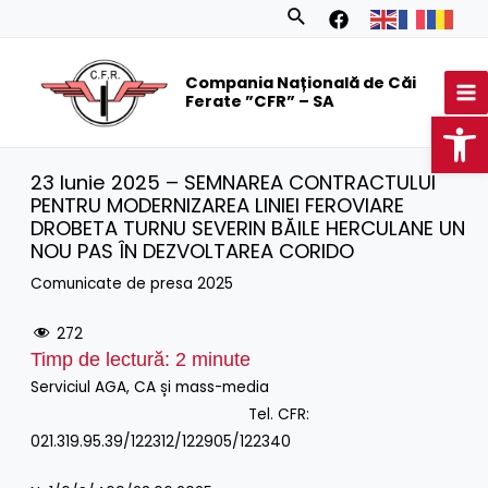
Skip
Search
to
MA
content
Compania Națională de Căi
M
Ferate ”CFR” – SA
Op
23 Iunie 2025 – SEMNAREA CONTRACTULUI
PENTRU MODERNIZAREA LINIEI FEROVIARE
DROBETA TURNU SEVERIN BĂILE HERCULANE UN
NOU PAS ÎN DEZVOLTAREA CORIDO
Comunicate de presa 2025
272
Timp de lectură:
2
minute
Serviciul AGA, CA și mass-media
Tel. CFR:
021.319.95.39/122312/122905/122340