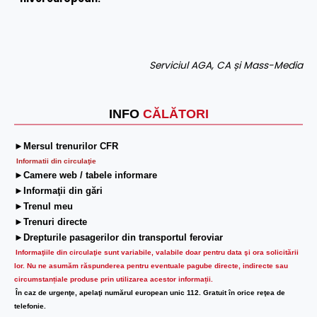
Serviciul AGA, CA și Mass-Media
INFO
CĂLĂTORI
►Mersul trenurilor CFR
Informatii din circulaţie
►Camere web / tabele informare
►Informaţii din gări
►Trenul meu
►Trenuri directe
►Drepturile pasagerilor din transportul feroviar
Informaţiile din circulaţie sunt variabile, valabile doar pentru data şi ora solicitării
lor.
Nu ne asumăm răspunderea pentru eventuale pagube directe, indirecte sau
circumstanțiale produse prin utilizarea acestor informații.
În caz de urgenţe, apelaţi numărul european unic 112. Gratuit în orice reţea de
telefonie.