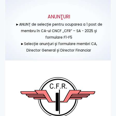
ANUNŢURI
►ANUNȚ de selecție pentru ocuparea a 1 post de
membru în CA-ul CNCF „CFR” – SA - 2025 și
formulare F1-F5
►Selecție anunțuri și formulare membri CA,
Director General și Director Financiar