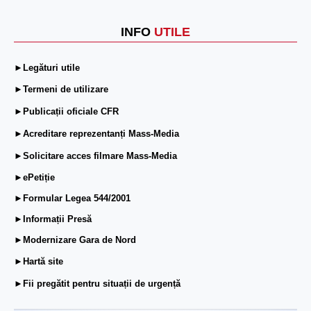
INFO
UTILE
►Legături utile
►Termeni de utilizare
►Publicații oficiale CFR
►Acreditare reprezentanți Mass-Media
►Solicitare acces filmare Mass-Media
►ePetiție
►Formular Legea 544/2001
►Informații Presă
►Modernizare Gara de Nord
►Hartă site
►Fii pregătit pentru situații de urgență