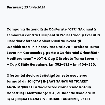
București, 23 Iunie 2025
Compania Națională de Căi Ferate ”CFR” SA anunță
semnarea contractului pentru Proiectarea și Execuția
lucrărilor aferente obiectivului de investiții
„Reabilitarea liniei feroviare Craiova – Drobeta Turnu
Severin – Caransebeș, parte a Coridorului Orient/Est-
Mediteranean” – LOT 4: Cap X Drobeta Turnu Severin
– Cap X Băile Herculane, km 362+632 – km 404+250.
Ofertantul declarat câștigător este asocierea
formată din IC IÇTAŞ INŞAAT SANAYI VE TICARET
ANONIM ŞIRKETI și Societatea Comercială Rotary
Construcții Mentenanță S.A., cu lider de asociere IC
IÇTAŞ INŞAAT SANAYI VE TICARET ANONIM ŞIRKETI.