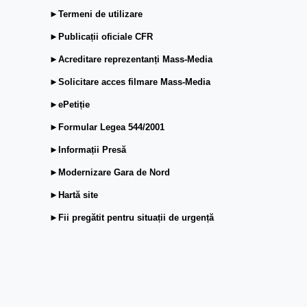
►Termeni de utilizare
►Publicații oficiale CFR
►Acreditare reprezentanți Mass-Media
►Solicitare acces filmare Mass-Media
►ePetiție
►Formular Legea 544/2001
►Informații Presă
►Modernizare Gara de Nord
►Hartă site
►Fii pregătit pentru situații de urgență