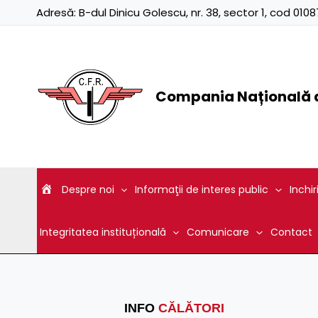
Skip
Adresă:
B-dul Dinicu Golescu, nr. 38, sector 1, cod 01
to
content
Compania Națională d
Despre noi
Informaţii de interes public
Inchir
Integritatea instituțională
Comunicare
Contact
INFO
CĂLĂTORI