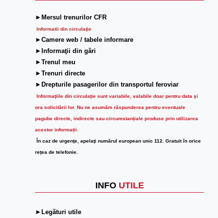
►Mersul trenurilor CFR
Informatii din circulaţie
►Camere web / tabele informare
►Informaţii din gări
►Trenul meu
►Trenuri directe
►Drepturile pasagerilor din transportul feroviar
Informaţiile din circulaţie sunt variabile, valabile doar pentru data şi
ora solicitării lor.
Nu ne asumăm răspunderea pentru eventuale
pagube directe, indirecte sau circumstanțiale produse prin utilizarea
acestor informații.
În caz de urgenţe, apelaţi numărul european unic 112. Gratuit în orice
reţea de telefonie.
INFO
UTILE
►Legături utile