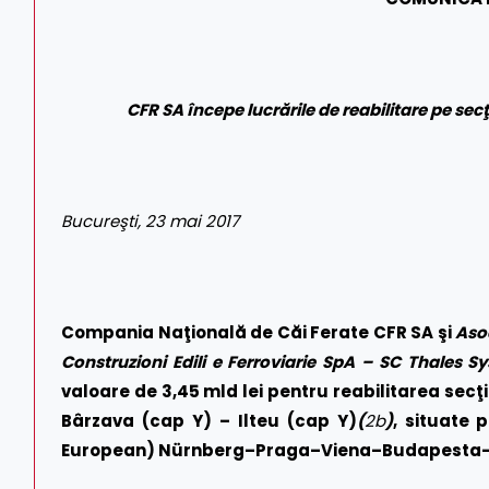
CFR SA începe lucrările de reabilitare
pe sec
Bucure
ş
ti, 23 mai 2017
Compania Naţională de Căi Ferate CFR SA şi
Aso
Construzioni Edili e Ferroviarie SpA – SC Thales
valoare de 3,45 mld lei
pentru reabilitarea secţi
Bârzava (cap Y) – Ilteu (cap Y)
(
2b
)
, situate 
European) Nürnberg–Praga–Viena–Budapesta