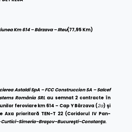
ţiunea
Km 614 – Bârzava – Ilteu
(77,95 Km)
cierea
Astaldi SpA –
FCC Construccion SA – Salcef
 Systems România SRL
au semnat 2 contracte în
unilor feroviare
km 614 – Cap Y Bârzava (
2a
) şi
pe
Axa prioritară TEN-T 22 (Coridorul IV Pan-
–
Curtici–Simeria–Braşov–Bucureşti–Constanţa
.