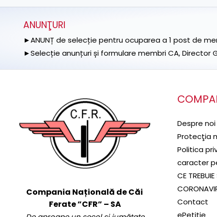
ANUNŢURI
►ANUNȚ de selecție pentru ocuparea a 1 post de memb
►Selecție anunțuri și formulare membri CA, Director Ge
COMPA
Despre noi
Protecţia 
Politica pr
caracter p
CE TREBUIE 
CORONAVI
Compania Națională de Căi
Contact
Ferate ”CFR” – SA
ePetiție
De aproape un secol și jumătate