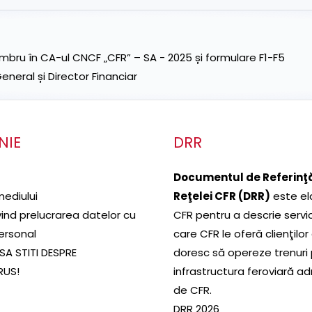
ru în CA-ul CNCF „CFR” – SA - 2025 și formulare F1-F5
neral și Director Financiar
NIE
DRR
Documentul de Referinţă
mediului
Reţelei CFR (DRR)
este el
ivind prelucrarea datelor cu
CFR pentru a descrie servic
ersonal
care CFR le oferă clienţilor
SA STITI DESPRE
doresc să opereze trenuri
RUS!
infrastructura feroviară a
de CFR.
DRR 2026