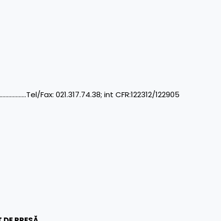
…..Tel/Fax: 021.317.74.38; int CFR:122312/122905
 DE PRESĂ