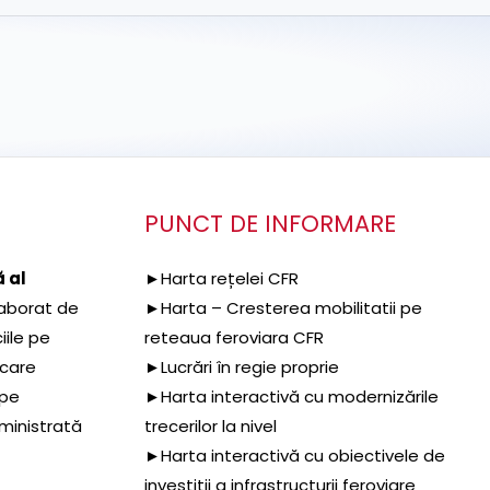
PUNCT DE INFORMARE
 al
►Harta rețelei CFR
aborat de
►Harta – Cresterea mobilitatii pe
iile pe
reteaua feroviara CFR
 care
►Lucrări în regie proprie
 pe
►Harta interactivă cu modernizările
dministrată
trecerilor la nivel
►Harta interactivă cu obiectivele de
investiții a infrastructurii feroviare