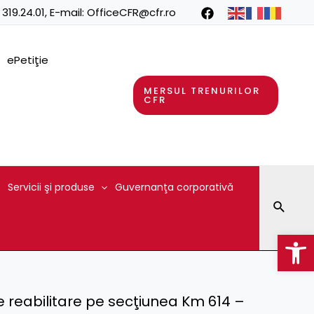
 319.24.01
, E-mail:
OfficeCFR@cfr.ro
ePetiţie
MERSUL TRENURILOR
CFR
Servicii şi produse
Guvernanţa corporativă
Searc
Op
e reabilitare pe secţiunea Km 614 –