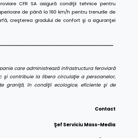
i feroviare CFR SA asigură condiţii tehnice pentru
 superioare de până la 160 km/h pentru trenurile de
rfă, creşterea gradului de confort şi a siguranţei
…………………………………………………………………………………………
anie care administrează infrastructura feroviară
 şi contribuie la libera circulaţie a persoanelor,
te graniţă, în condiţii ecologice, eficiente şi de
Contact
Şef Serviciu Mass-Media