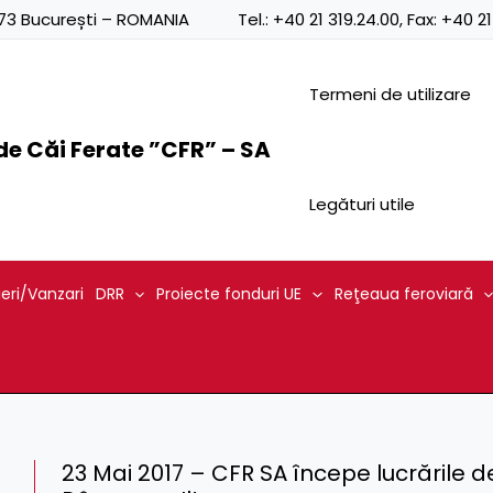
0873 București – ROMANIA
Tel.:
+40 21 319.24.00
, Fax:
+40 21
Termeni de utilizare
e Căi Ferate ”CFR” – SA
Legături utile
ieri/Vanzari
DRR
Proiecte fonduri UE
Reţeaua feroviară
23 Mai 2017 – CFR SA începe lucrările d