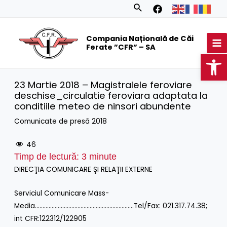
Skip
Search
to
MA
content
Compania Națională de Căi
M
Ferate ”CFR” – SA
Op
23 Martie 2018 – Magistralele feroviare
deschise_circulatie feroviara adaptata la
conditiile meteo de ninsori abundente
Comunicate de presă 2018
46
Timp de lectură:
3
minute
DIRECŢIA COMUNICARE ŞI RELAŢII EXTERNE
Serviciul Comunicare Mass-
Media………………………………………………………..Tel/Fax: 021.317.74.38;
int CFR:122312/122905