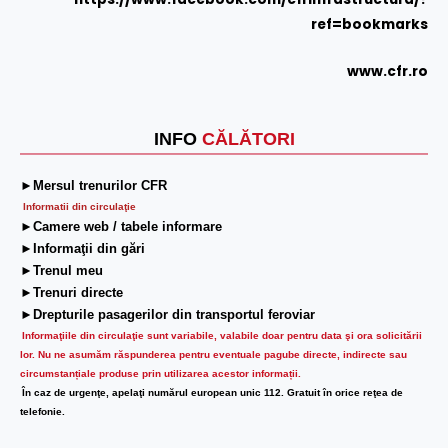
ref=bookmarks
www.cfr.ro
INFO
CĂLĂTORI
►Mersul trenurilor CFR
Informatii din circulaţie
►Camere web / tabele informare
►Informaţii din gări
►Trenul meu
►Trenuri directe
►Drepturile pasagerilor din transportul feroviar
Informaţiile din circulaţie sunt variabile, valabile doar pentru data şi ora solicitării
lor.
Nu ne asumăm răspunderea pentru eventuale pagube directe, indirecte sau
circumstanțiale produse prin utilizarea acestor informații.
În caz de urgenţe, apelaţi numărul european unic 112. Gratuit în orice reţea de
telefonie.