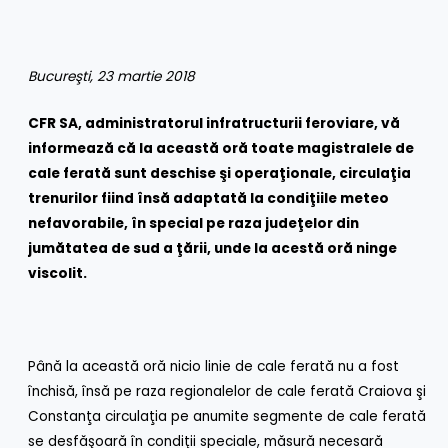
Bucureşti, 23 martie 2018
CFR SA, administratorul infratructurii feroviare, vă
informează că la această oră toate magistralele de
cale ferată sunt deschise şi operaţionale, circulaţia
trenurilor
fiind însă
adaptată la condiţiile meteo
nefavorabile, în special pe raza judeţelor din
jumătatea de sud a ţării, unde la acestă oră ninge
viscolit.
Până la această oră nicio linie de cale ferată nu a fost
închisă, însă pe raza regionalelor de cale ferată Craiova şi
Constanţa circulaţia pe anumite segmente de cale ferată
se desfăşoară în condiţii speciale, măsură necesară