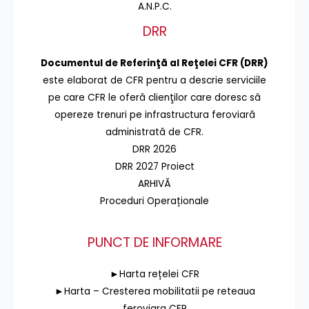
A.N.P.C.
DRR
Documentul de Referinţă al Reţelei CFR (DRR)
este elaborat de CFR pentru a descrie serviciile
pe care CFR le oferă clienţilor care doresc să
opereze trenuri pe infrastructura feroviară
administrată de CFR.
DRR 2026
DRR 2027 Proiect
ARHIVĂ
Proceduri Operaționale
PUNCT DE INFORMARE
►Harta rețelei CFR
►Harta – Cresterea mobilitatii pe reteaua
feroviara CFR