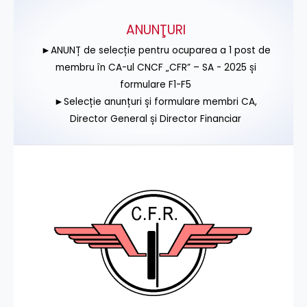
ANUNŢURI
►ANUNȚ de selecție pentru ocuparea a 1 post de
membru în CA-ul CNCF „CFR” – SA - 2025 și
formulare F1-F5
►Selecție anunțuri și formulare membri CA,
Director General și Director Financiar