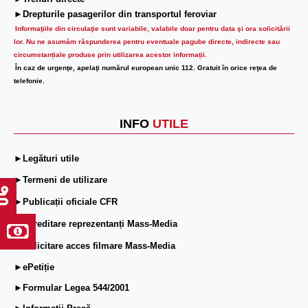
►Drepturile pasagerilor din transportul feroviar
Informaţiile din circulaţie sunt variabile, valabile doar pentru data şi ora solicitării
lor.
Nu ne asumăm răspunderea pentru eventuale pagube directe, indirecte sau
circumstanțiale produse prin utilizarea acestor informații.
În caz de urgenţe, apelaţi numărul european unic 112. Gratuit în orice reţea de
telefonie.
INFO
UTILE
►Legături utile
►Termeni de utilizare
►Publicații oficiale CFR
►Acreditare reprezentanți Mass-Media
►Solicitare acces filmare Mass-Media
►ePetiție
►Formular Legea 544/2001