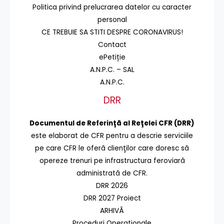
Politica privind prelucrarea datelor cu caracter
personal
CE TREBUIE SA STITI DESPRE CORONAVIRUS!
Contact
ePetiție
A.N.P.C. – SAL
A.N.P.C.
DRR
Documentul de Referinţă al Reţelei CFR (DRR)
este elaborat de CFR pentru a descrie serviciile
pe care CFR le oferă clienţilor care doresc să
opereze trenuri pe infrastructura feroviară
administrată de CFR.
DRR 2026
DRR 2027 Proiect
ARHIVĂ
Proceduri Operaționale