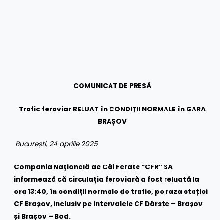
COMUNICAT DE PRESĂ
Trafic feroviar
RELUAT
în CONDIȚII NORMALE
în GARA
BRAȘOV
București, 24 aprilie 2025
Compania Naţională de Căi Ferate “CFR” SA
informează că circulația feroviară a fost reluată la
ora 13:40, în condiții normale
de trafic
, pe raza stației
CF Brașov, inclusiv pe intervalele CF Dârste – Brașov
și Brașov – Bod.