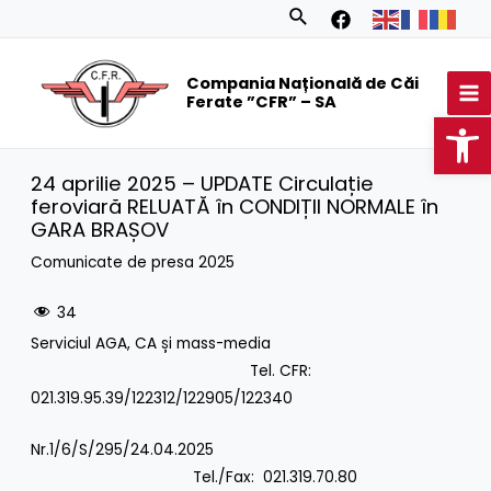
Skip
Search
to
MA
content
Compania Națională de Căi
M
Ferate ”CFR” – SA
Op
24 aprilie 2025 – UPDATE Circulație
feroviară RELUATĂ în CONDIȚII NORMALE în
GARA BRAȘOV
Comunicate de presa 2025
34
Serviciul AGA, CA și mass-media
Tel. CFR:
021.319.95.39/122312/122905/122340
Nr.1/6/S/295/24.04.2025
Tel./Fax: 021.319.70.80