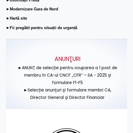
►Informații Presă
►Modernizare Gara de Nord
►Hartă site
►Fii pregătit pentru situații de urgență
ANUNŢURI
►ANUNȚ de selecție pentru ocuparea a 1 post de
membru în CA-ul CNCF „CFR” – SA - 2025 și
formulare F1-F5
►Selecție anunțuri și formulare membri CA,
Director General și Director Financiar