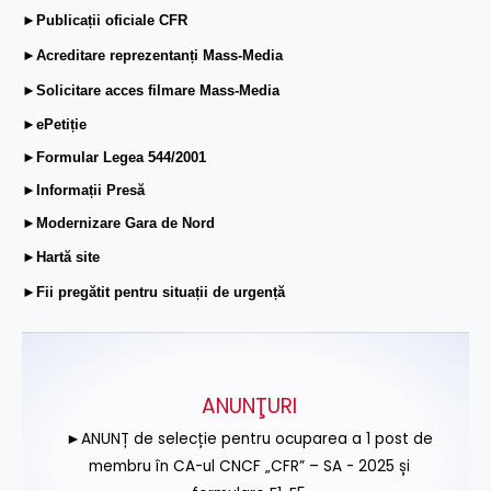
►Publicații oficiale CFR
►Acreditare reprezentanți Mass-Media
►Solicitare acces filmare Mass-Media
►ePetiție
►Formular Legea 544/2001
►Informații Presă
►Modernizare Gara de Nord
►Hartă site
►Fii pregătit pentru situații de urgență
ANUNŢURI
►ANUNȚ de selecție pentru ocuparea a 1 post de
membru în CA-ul CNCF „CFR” – SA - 2025 și