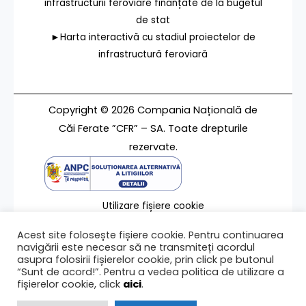
infrastructurii feroviare finanțate de la bugetul
de stat
►Harta interactivă cu stadiul proiectelor de
infrastructură feroviară
Copyright © 2026 Compania Națională de
Căi Ferate ”CFR” – SA. Toate drepturile
rezervate.
Utilizare fișiere cookie
Termeni de utilizare
Acest site folosește fișiere cookie. Pentru continuarea
Contact
navigării este necesar să ne transmiteți acordul
asupra folosirii fișierelor cookie, prin click pe butonul
“Sunt de acord!”. Pentru a vedea politica de utilizare a
fișierelor cookie, click
aici
.
Ultima modificare a paginii 24/07/2023