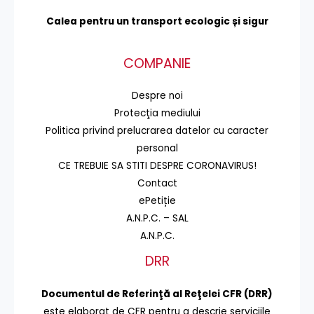
Calea pentru un transport
ecologic și sigur
COMPANIE
Despre noi
Protecţia mediului
Politica privind prelucrarea datelor cu caracter
personal
CE TREBUIE SA STITI DESPRE CORONAVIRUS!
Contact
ePetiție
A.N.P.C. – SAL
A.N.P.C.
DRR
Documentul de Referinţă al Reţelei CFR (DRR)
este elaborat de CFR pentru a descrie serviciile