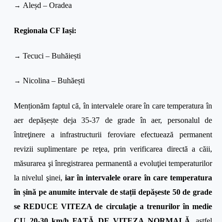
→
Aleșd – Oradea
Regionala CF Iași:
→
Tecuci – Buhăiești
→
Nicolina – Buhăești
Menționăm faptul că, în intervalele orare în care temperatura în
aer depășește deja 35-37 de grade în aer, personalul de
întreţinere a infrastructurii feroviare efectuează permanent
revizii suplimentare pe reţea, prin verificarea directă a căii,
măsurarea şi înregistrarea permanentă a evoluţiei temperaturilor
la nivelul şinei,
iar în intervalele orare în care temperatura
în șină pe anumite intervale de stații depășeste 50 de grade
se REDUCE VITEZA de circulaţie a trenurilor în medie
CU 20-30 km/h FAȚĂ DE VITEZA NORMALĂ
, astfel