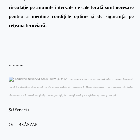
circulație pe anumite intervale de cale ferată sunt necesare
pentru a menține condițiile optime și de siguranță pe
rețeaua feroviară.
.
………………………………………………………………………………
………………………………………………………………………………
………..
Compania Naţională de Căi Ferate „CFR” SA
– companie care administrează infrastructura feroviară
publică – desfăşoară o activitate de interes public şi contribuie la libera circulaţie a persoanelor, mărfurilor
şi a bunurilor în interiorul ţării şi peste graniţă, în condiţii ecologice, eficiente şi de siguranţă
.
Şef Serviciu
Oana BRÂNZAN