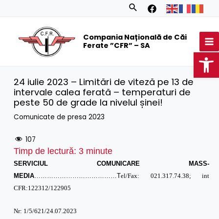
Skip
Search
to
MA
content
Compania Națională de Căi
M
Ferate ”CFR” – SA
Op
24 iulie 2023 – Limitări de viteză pe 13 de
intervale calea ferată – temperaturi de
peste 50 de grade la nivelul șinei!
Comunicate de presa 2023
107
Timp de lectură:
3
minute
SERVICIUL COMUNICARE MASS-
MEDIA
…………………………………T
el/Fax: 021.317.74.38; int
CFR:122312/122905
Nr: 1/5/621/24.07.2023