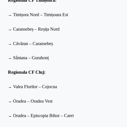
Regionala CF Timișoara:
→
Timișora Nord – Timișoara Est
→
Caransebeș – Reșița Nord
→
Căvăran – Caransebeș
→
Sântana – Gurahonț
Regionala CF Cluj:
→
Valea Florilor – Cojocna
→
Oradea – Oradea Vest
→
Oradea – Episcopia Bihor – Carei