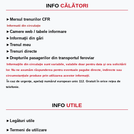
INFO
CĂLĂTORI
►Mersul trenurilor CFR
Informatii din circulaţie
►Camere web / tabele informare
►Informaţii din gări
►Trenul meu
►Trenuri directe
►Drepturile pasagerilor din transportul feroviar
Informaţiile din circulaţie sunt variabile, valabile doar pentru data şi ora solicitării
lor.
Nu ne asumăm răspunderea pentru eventuale pagube directe, indirecte sau
circumstanțiale produse prin utilizarea acestor informații.
În caz de urgenţe, apelaţi numărul european unic 112. Gratuit în orice reţea de
telefonie.
INFO
UTILE
►Legături utile
►Termeni de utilizare