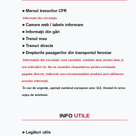
►Mersul trenurilor CFR
Informatii din circulaţie
►Camere web / tabele informare
►Informaţii din gări
►Trenul meu
►Trenuri directe
►Drepturile pasagerilor din transportul feroviar
Informaţiile din circulaţie sunt variabile, valabile doar pentru data şi
ora solicitării lor.
Nu ne asumăm răspunderea pentru eventuale
pagube directe, indirecte sau circumstanțiale produse prin utilizarea
acestor informații.
În caz de urgenţe, apelaţi numărul european unic 112. Gratuit în orice
reţea de telefonie.
INFO
UTILE
►Legături utile