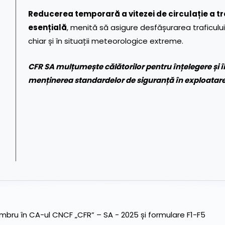
Reducerea temporară a vitezei de circulație a tr
esențială
, menită să asigure desfășurarea traficului
chiar și în situații meteorologice extreme.
CFR SA mulțumește călătorilor pentru înțelegere și îi 
menținerea standardelor de siguranță în exploatarea 
ru în CA-ul CNCF „CFR” – SA - 2025 și formulare F1-F5