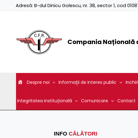
Skip
Adresă:
B-dul Dinicu Golescu, nr. 38, sector 1, cod 01
to
content
Compania Națională d
Despre noi
Informaţii de interes public
Inchir
Integritatea instituțională
Comunicare
Contact
INFO
CĂLĂTORI