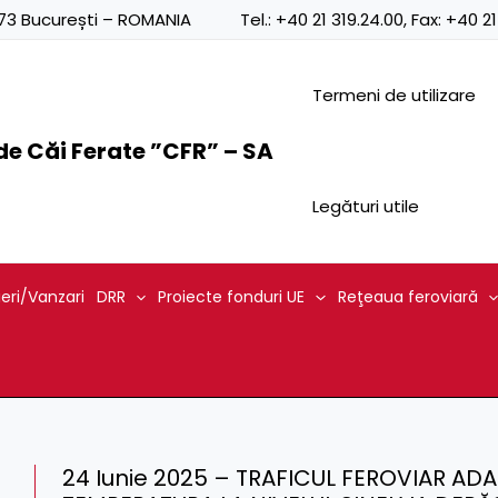
0873 București – ROMANIA
Tel.:
+40 21 319.24.00
, Fax:
+40 21
Termeni de utilizare
e Căi Ferate ”CFR” – SA
Legături utile
ieri/Vanzari
DRR
Proiecte fonduri UE
Reţeaua feroviară
24 Iunie 2025 – TRAFICUL FEROVIAR AD