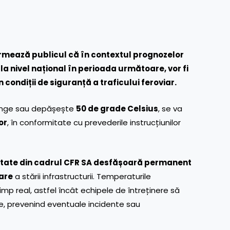
rmează publicul că în contextul prognozelor
 nivel național în perioada următoare, vor fi
ondiții de siguranță a traficului feroviar.
atinge sau depășește
50 de grade Celsius
, se va
or
, în conformitate cu prevederile instrucțiunilor
itate din cadrul CFR SA desfășoară permanent
zare
a stării infrastructurii. Temperaturile
timp real, astfel încât echipele de întreținere să
e, prevenind eventuale incidente sau