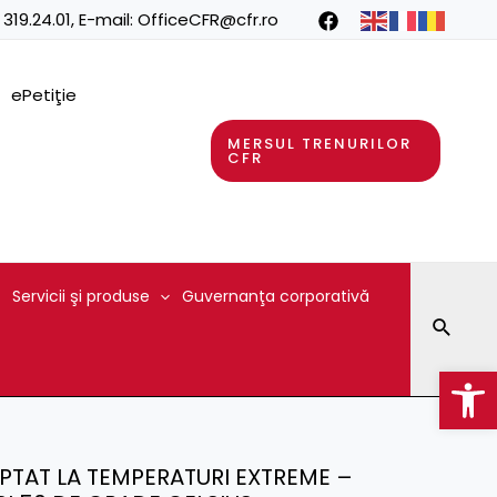
 319.24.01
, E-mail:
OfficeCFR@cfr.ro
ePetiţie
MERSUL TRENURILOR
CFR
Servicii şi produse
Guvernanţa corporativă
Searc
Op
APTAT LA TEMPERATURI EXTREME –