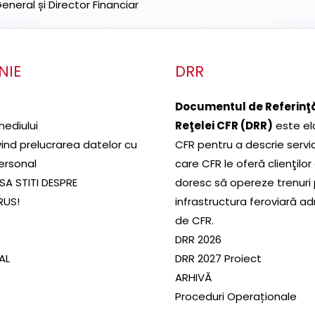
neral și Director Financiar
NIE
DRR
Documentul de Referinţă
mediului
Reţelei CFR (DRR)
este el
ivind prelucrarea datelor cu
CFR pentru a descrie servic
ersonal
care CFR le oferă clienţilor
SA STITI DESPRE
doresc să opereze trenuri
RUS!
infrastructura feroviară a
de CFR.
DRR 2026
SAL
DRR 2027 Proiect
ARHIVĂ
Proceduri Operaționale