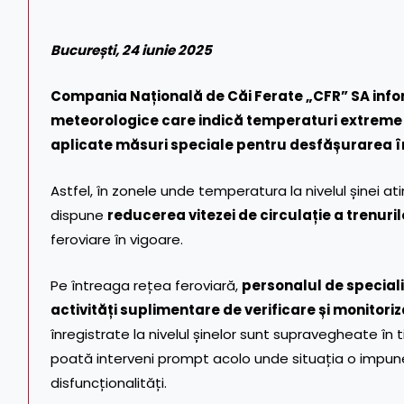
București, 24 iunie 2025
Compania Națională de Căi Ferate „CFR” SA info
meteorologice care indică temperaturi extreme la
aplicate măsuri speciale pentru desfășurarea în c
Astfel, în zonele unde temperatura la nivelul șinei 
dispune
reducerea vitezei de circulație a trenuril
feroviare în vigoare.
Pe întreaga rețea feroviară,
personalul de special
activități suplimentare de verificare și monitori
înregistrate la nivelul șinelor sunt supravegheate în 
poată interveni prompt acolo unde situația o impun
disfuncționalități.