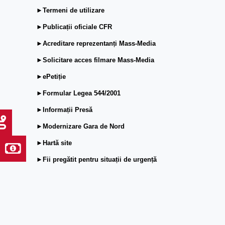
►Termeni de utilizare
►Publicații oficiale CFR
►Acreditare reprezentanți Mass-Media
►Solicitare acces filmare Mass-Media
►ePetiție
►Formular Legea 544/2001
►Informații Presă
►Modernizare Gara de Nord
►Hartă site
►Fii pregătit pentru situații de urgență