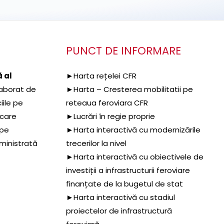
PUNCT DE INFORMARE
 al
►Harta rețelei CFR
aborat de
►Harta – Cresterea mobilitatii pe
iile pe
reteaua feroviara CFR
 care
►Lucrări în regie proprie
 pe
►Harta interactivă cu modernizările
dministrată
trecerilor la nivel
►Harta interactivă cu obiectivele de
investiții a infrastructurii feroviare
finanțate de la bugetul de stat
►Harta interactivă cu stadiul
proiectelor de infrastructură