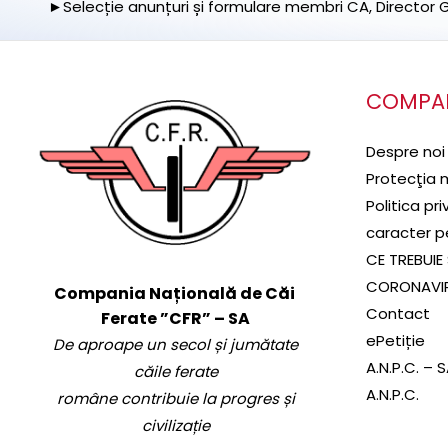
►Selecție anunțuri și formulare membri CA, Director Ge
COMPA
Despre noi
Protecţia 
Politica pr
caracter p
CE TREBUIE 
CORONAVI
Compania Națională de Căi
Contact
Ferate ”CFR” – SA
ePetiție
De aproape un secol și jumătate
A.N.P.C. – 
căile ferate
A.N.P.C.
române contribuie la progres și
civilizație